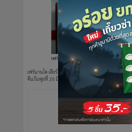
•
Management & HR
•
MGR Live
•
Infographic
•
การเมือง
•
ท่องเที่ยว
•
กีฬา
•
ต่างประเทศ
•
Special Scoop
เฟร์นานโด เอียร์โร
•
เศรษฐกิจ-ธุรกิจ
เฟร์นานโด เอียร์โร กุนซือ สเปน เตือนลูกทีมอย่าหลงระเ
•
จีน
คืนวันพุธที่ 20 มิถุนายน จ่อเข้ารอบน็อกเอาต์ ศึก ฟุตบ
•
ชุมชน-คุณภาพชีวิต
•
อาชญากรรม
•
Motoring
•
เกม
•
วิทยาศาสตร์
•
SMEs
•
หุ้น