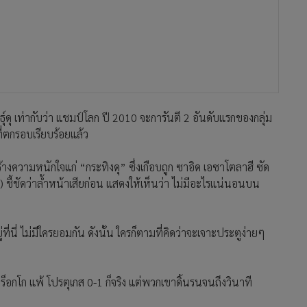
ดุ เท่ากับว่า แชมป์โลก ปี 2010 จะการันตี 2 อันดับแรกของกลุ่ม
ี่ตกรอบเรียบร้อยแล้ว
ร้างความหนักใจแก่ “กระทิงดุ” ซึ่งเกือบถูก ซาอิด เอซาโตลาฮี ซัด
) ชี้ชัดว่าล้ำหน้าเสียก่อน แสดงให้เห็นว่า ไม่มีอะไรแน่นอนบน
่ที่นี่ ไม่มีใครยอมกัน ดังนั้น ใครก็ตามที่คิดว่าจะเจาะประตูง่ายๆ
 โมร็อกโก แพ้ โปรตุเกส 0-1 ก็จริง แต่พวกเขาดิ้นรนจนถึงวินาที