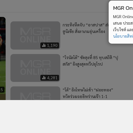
MGR Onli
MGR Online 
เสนอ ประสบก
กระทิงหืดจับ “อาสปาส” ส่อง
เว็บไซต์ แ
ตูนิเซีย สั่งลาเกมอุ่นเครื่อง
นโยบายสิทธ
1,190
“โรนัลโด้” ซัดตุงที่ 85 ทุบสถิติ “ปุ
สกัส” ยิงสูงสุดทวีปยุโรป
4,281
15
“โด้” ยิงโทษไม่เข้า “ฝอยทอง”
หวิดร่วงเจออิหร่านเจ๊า 1-1
“กระทิง” รอดตาย
9,817