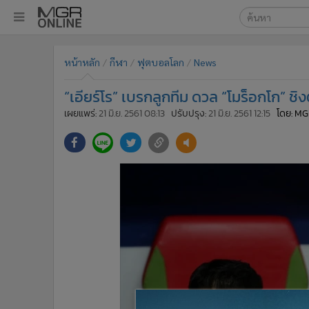
เลือกเครื่องมือท
•
หน้าหลัก
หน้าหลัก
กีฬา
ฟุตบอลโลก
News
ค้นหา
•
ทันเหตุการณ์
Google
•
ภาคใต้
“เอียร์โร” เบรกลูกทีม ดวล “โมร็อกโก” ชิงตั
•
ภูมิภาค
MGR Onl
เผยแพร่:
21 มิ.ย. 2561 08:13
ปรับปรุง:
21 มิ.ย. 2561 12:15
โดย: MG
•
Online Section
ค้นหาขั
•
บันเทิง
•
ผู้จัดการรายวัน
•
คอลัมนิสต์
•
ละคร
•
CbizReview
•
Cyber BIZ
•
ผู้จัดกวน
•
Good health & Well-being
•
Green Innovation & SD