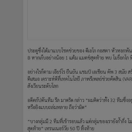
•
อินโดจีน
•
กองทุนรวม
•
Celeb Online
•
Factcheck
•
ญี่ปุ่น
•
News1
ประตูซึ่งได้มาแบบโชคช่วยของ ดีเอโก กอสตา หัวหอกพันธุ์
•
Gotomanager
B หากเก็บอย่างน้อย 1 แต้ม แมตช์สุดท้าย พบ โมร็อกโก ท
อย่างไรก็ตาม เอียร์โร ยืนยัน แชมป์ เอเชียน คัพ 3 สมัย ส
ตีเสมอ เคราะห์ดีที่เทคโนโลยี ภาพรีเพลย์ช่วยตัดสิน (VAR
สังเวียนระดับโลก
อดีตกัปตันทีม รีล มาดริด กล่าว “ผมคิดว่าทั้ง 32 ทีมซึ่งอยู
หรือยิงแบบถล่มทลาย ถือว่าผิด”
“บางกลุ่มมี 2 ทีมที่เข้ารอบแล้ว แต่กลุ่มของเรายังก้ำกึ่ง
สุดท้าย” เทรนเนอร์วัย 50 ปี ทิ้งท้าย