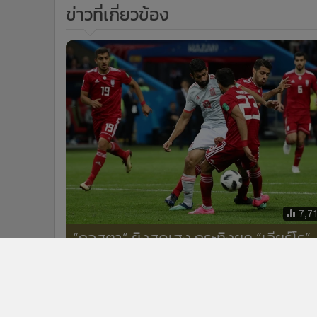
ข่าวที่เกี่ยวข้อง
7,7
“กอสตา” ยิงสุดเฮง กระทิงยุค “เอียร์โร”
เก็บ 3 แต้มแรกบอลโลก