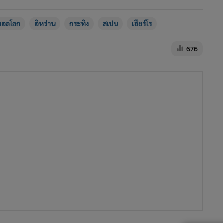
บอลโลก
อิหร่าน
กระทิง
สเปน
เอียร์โร
676