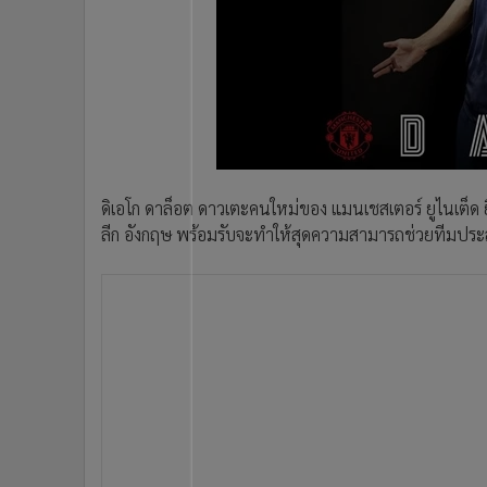
•
Management & HR
•
MGR Live
•
Infographic
•
การเมือง
•
ท่องเที่ยว
•
กีฬา
•
ต่างประเทศ
ดิเอโก ดาล็อต ดาวเตะคนใหม่ของ แมนเชสเตอร์ ยูไนเต็ด ยิ้
•
Special Scoop
ลีก อังกฤษ พร้อมรับจะทำให้สุดความสามารถช่วยทีมประสบ
•
เศรษฐกิจ-ธุรกิจ
•
จีน
•
ชุมชน-คุณภาพชีวิต
•
อาชญากรรม
•
Motoring
•
เกม
•
วิทยาศาสตร์
•
SMEs
•
หุ้น