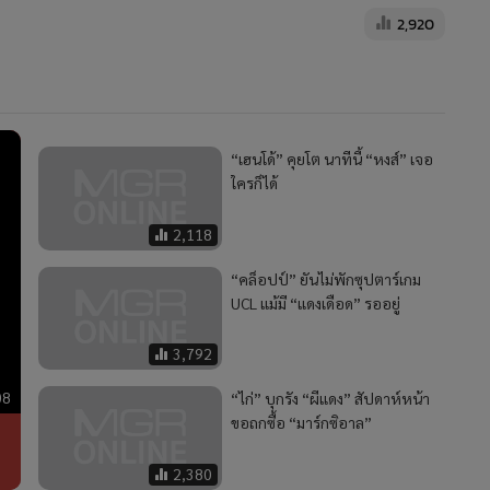
2,920
“เฮนโด้” คุยโต นาทีนี้ “หงส์” เจอ
ใครก็ได้
2,118
“คล็อปป์” ยันไม่พักซุปตาร์เกม
UCL แม้มี “แดงเดือด” รออยู่
3,792
08
“ไก่” บุกรัง “ผีแดง” สัปดาห์หน้า
ขอถกซื้อ “มาร์กซิอาล”
2,380