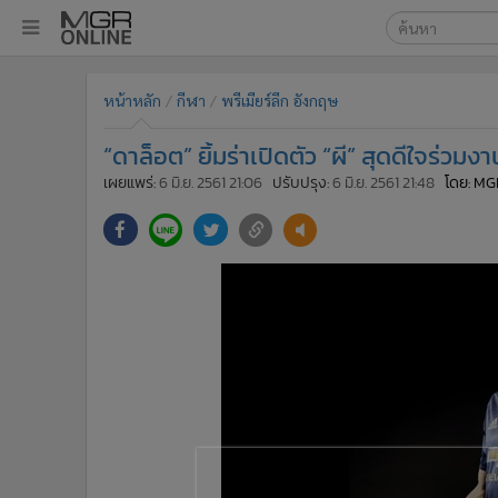
เลือกเครื่องมือท
•
หน้าหลัก
หน้าหลัก
กีฬา
พรีเมียร์ลีก อังกฤษ
ค้นหา
•
ทันเหตุการณ์
Google
•
ภาคใต้
“ดาล็อต” ยิ้มร่าเปิดตัว “ผี” สุดดีใจร่วม
•
ภูมิภาค
MGR Onl
เผยแพร่:
6 มิ.ย. 2561 21:06
ปรับปรุง:
6 มิ.ย. 2561 21:48
โดย: MG
•
Online Section
ค้นหาขั
•
บันเทิง
•
ผู้จัดการรายวัน
•
คอลัมนิสต์
•
ละคร
•
CbizReview
•
Cyber BIZ
•
ผู้จัดกวน
•
Good health & Well-being
•
Green Innovation & SD