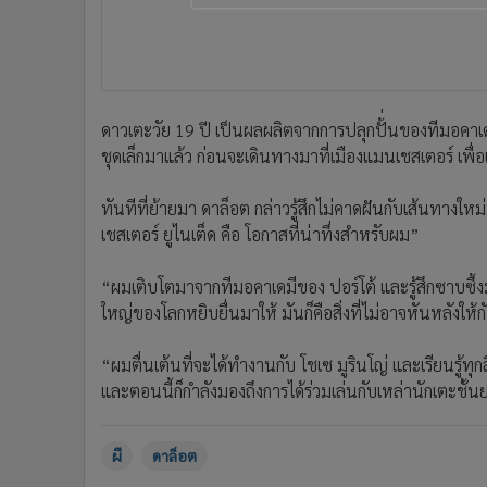
•
อินโดจีน
•
กองทุนรวม
•
Celeb Online
•
Factcheck
ดาวเตะวัย 19 ปี เป็นผลผลิตจากการปลุกปั้่นของทีมอคาเดม
•
ญี่ปุ่น
ชุดเล็กมาแล้ว ก่อนจะเดินทางมาที่เมืองแมนเชสเตอร์ เพื่
•
News1
•
Gotomanager
ทันทีที่ย้ายมา ดาล็อต กล่าวรู้สึกไม่คาดฝันกับเส้นทางใหม่
เชสเตอร์ ยูไนเต็ด คือ โอกาสที่น่าทึ่งสำหรับผม”
“ผมเติบโตมาจากทีมอคาเดมีของ ปอร์โต้ และรู้สึกซาบซึ้
ใหญ่ของโลกหยิบยื่นมาให้ มันก็คือสิ่งที่ไม่อาจหันหลังให้ก
“ผมตื่นเต้นที่จะได้ทำงานกับ โชเซ มูรินโญ่ และเรียนรู้ทุ
และตอนนี้ก็กำลังมองถึงการได้ร่วมเล่นกับเหล่านักเตะชั
ผี
ดาล็อต