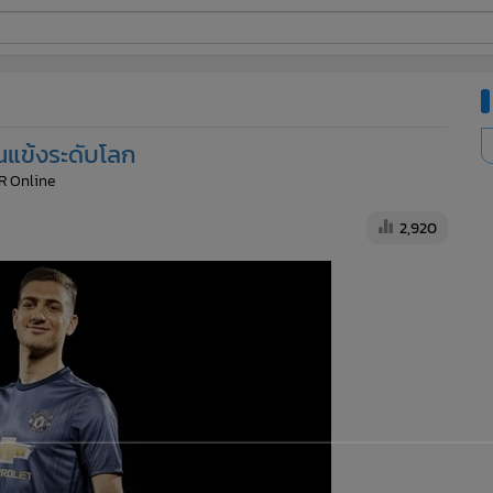
ี่ใช้
งานแข้งระดับโลก
ine
R Online
้นสูง
2,920