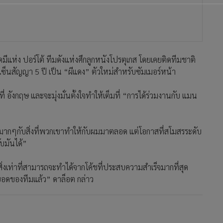
ีแห่ง ปอร์โต้ ทีมดังแห่งศึกลูกหนังโปรตุเกส โดยเคยติดทีมชาติ
อเซ็นสัญญา 5 ปี เป็น “ผีแดง” ตัวใหม่สำหรับซัมเมอร์หน้า
ที่ อังกฤษ และจะมุ่งมั่นตั้งใจทำให้เต็มที่ “การได้ร่วมงานกับ แมน
งมากๆกับสิ่งที่พวกเขาทำให้กับผมมาตลอด แต่โอกาสที่สโมสรระดับ
ับมันได้”
กสิ่งเท่าที่สามารถจะทำได้จากโค้ชที่ประสบความสำเร็จมากที่สุด
้นยอดของทีมแล้ว” ดาล็อต กล่าว