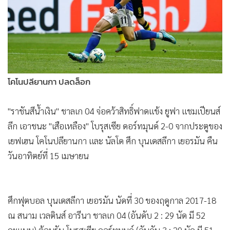
•
Good health & Well-being
•
Green Innovation & SD
•
Management & HR
•
MGR Live
•
Infographic
•
การเมือง
•
ท่องเที่ยว
•
กีฬา
•
ต่างประเทศ
โคโนปลียานกา ปลดล็อก
•
Special Scoop
•
เศรษฐกิจ-ธุรกิจ
"ราชันสีน้ำเงิน" ชาลเก 04 จ่อคว้าสิทธิ์ฟาดแข้ง ยูฟา แชมเปียนส์
•
จีน
ลีก เอาชนะ "เสือเหลือง" โบรุสเซีย ดอร์ทมุนด์ 2-0 จากประตูของ
•
ชุมชน-คุณภาพชีวิต
เยฟเฮน โคโนปลียานกา และ นัลโด ศึก บุนเดสลีกา เยอรมัน คืน
•
อาชญากรรม
วันอาทิตย์ที่ 15 เมษายน
•
Motoring