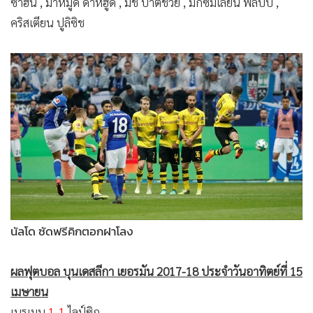
สู้กันต่อครึ่งหลัง กองเชียร์ เจ้าถิ่น ส่งเสียงเฮ นาที
50
ดาเนียล คา
ลิกูรี ฉกบอลจาก มาร์เซล ชเมลเซอร์ ลากยาวสวนกลับ แล้วไหล
ออกซ้ายให้ เยฟเฮน โคโนปลียานกา ยิงยัดเสาแรก ขึ้นนำ
1-0
ต่อ
มา "เสือเหลือง" หวิดทวงคืนนาที
71
มาร์โก รอยส์ เปิดยัดจาก
ขวาให้ คริสเตียน ปูลิซิช แปจ่อๆ โด่งไปนิดเดียว
เข้าสู่นาที
82
"ราชันสีน้ำเงิน" ตอกฝาโลงสนิท นัลโด เซ็นเตอร์
ฮาล์ฟ กดฟรีคิกด้วยขวาเต็มแรง บอลติดไซด์โป้งพุ่งเสียบมุมด้าน
ซ้าย ทิ้งห่าง
2-0
จบเกม ชาลเก 04 เก็บเพิ่มเป็น 55 แต้ม จาก 30
นัด ยึดรองจ่าฝูง ขณะที่ ดอร์ทมุนด์ มี 51 แต้ม เท่าเดิม แต่ผลต่าง