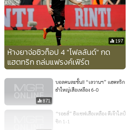
ข่าวที่เกี่ยวข้อง
นัลโด ซัดฟรีคิกตอกฝาโลง
ผลฟุตบอล บุนเดสลีกา เยอรมัน 2017-18 ประจำวันอาทิตย์ที่ 15
เมษายน
เบรเมน
1-1
ไลป์ซิก
[
1-0
นิคลาส มอยซานเดอร์ น.28 ,
1-1
อเดโมลา ลุกแมน น.50]
197
ห้างยาจ่อซิวท็อป 4 "โฟลลันด์" กด
แฮตทริก ถล่มแฟรงค์เฟิร์ต
บอลคนละชั้น!! “เลวานฯ” แฮตทริก