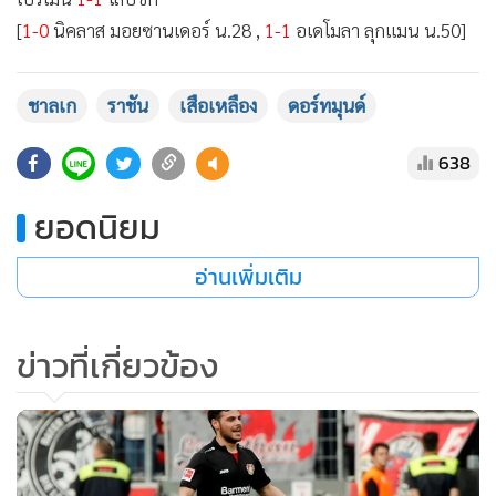
ลูกได้-เสียน้อยกว่า ไบเออร์ 04 เลเวอร์คูเซน หล่นอันดับ 4
รายชื่อ 11 ตัวจริง
ชาลเก 04 :
ราล์ฟ ฟาห์รมันน์ , นัลโด , ธิโล เคห์เรอร์ , เบนจามิน
สตอมบูลี , นาบิล เบนทาเล็บ , ลีออน โกเรตซ์กา , อามีน ฮานท์ ,
ดาเนียล คาลิกูรี , อเลสซานโดร ชอปฟ์ , เยฟเฮน โคโนปลียานกา
, กิโด เบิร์กสตัลเลอร์
ดอร์ทมุนด์ :
โรมัน บูร์กี , โอเมอร์ โทปรัก , โซคราติส ปาปาสทาโธ
ปูลอส , มาร์เซล ชเมลเซอร์ , ลูคัสซ์ พิสซ์เช็ก , มาร์โก รอยส์ , นูรี
ชาลเก
ราชัน
เสือเหลือง
ดอร์ทมุนด์
ซาฮิน , มาห์มูด ดาห์ฮูด , มิชี บาตชัวยี , มักซิมิเลียน ฟิลิปป์ ,
คริสเตียน ปูลิซิช
638
ยอดนิยม
อ่านเพิ่มเติม