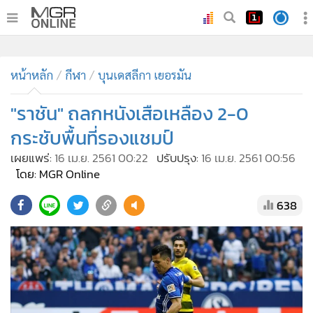
•
หน้าหลัก
•
ทันเหตุการณ์
•
ภาคใต้
•
ภูมิภาค
•
Online Section
หน้าหลัก
กีฬา
บุนเดสลีกา เยอรมัน
•
บันเทิง
•
ผู้จัดการรายวัน
"ราชัน" ถลกหนังเสือเหลือง 2-0
•
คอลัมนิสต์
กระชับพื้นที่รองแชมป์
•
ละคร
เผยแพร่:
16 เม.ย. 2561 00:22
ปรับปรุง:
16 เม.ย. 2561 00:56
•
CbizReview
โดย: MGR Online
•
Cyber BIZ
638
•
ผู้จัดกวน