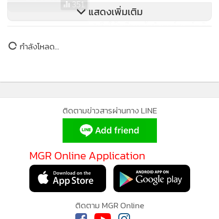
ยำใหญ่เสือเหลือง 6-0
871
“รอยส์” ยิงเซฟเสือเหลือง ตีเจ๊าไลป์
ซิก 1-1
351
แสดงเพิ่มเติม
"เสือใต้" เรียงหน้ายำเอาก์สบวร์ก ซิว
แชมป์บุนเดสฯ สมัยที่ 28
กำลังโหลด...
462
ติดตามข่าวสารผ่านทาง LINE