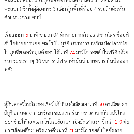
•
เกม
•
วิทยาศาสตร์
ศึกฟุตบอล บุนเดสลีกา เยอรมัน นัดที่ 30 ของฤดูกาล 2017-18
•
SMEs
ณ สนาม เวลตินส์ อารีนา ชาลเก 04 (อันดับ 2 : 29 นัด มี 52
•
หุ้น
คะแนน) ต้อนรับ โบรุสเซีย ดอร์ทมุนด์ (อันดับ 3 : 29 นัด มี 51
•
อินโดจีน
คะแนน) ซึ่งทั้งคู่ต้องการ 3 แต้ม ลุ้นพื้นที่ท็อป 4 รวมถึงเดิมพัน
•
กองทุนรวม
ตำแหน่งรองแชมป์
•
Celeb Online
เริ่มเกมมา
5
นาที ชาลเก 04 ทักทายน่ากลัว อเลสซานโดร ช็อปฟ์
•
Factcheck
สับไกด้วยขวานอกเขต โรมัน บูร์กี นายทวาร เหยียดปัดปลายมือ
•
ญี่ปุ่น
โบรุสเซีย ดอร์ทมุนด์ ตอบโต้นาที
24
มาร์โก รอยส์ ปั่นฟรีคิกด้วย
•
News1
ขวา ระยะราวๆ 30 หลา ราล์ฟ ฟาห์รมันน์ นายทวาร บินปัดออก
•
Gotomanager
หลัง