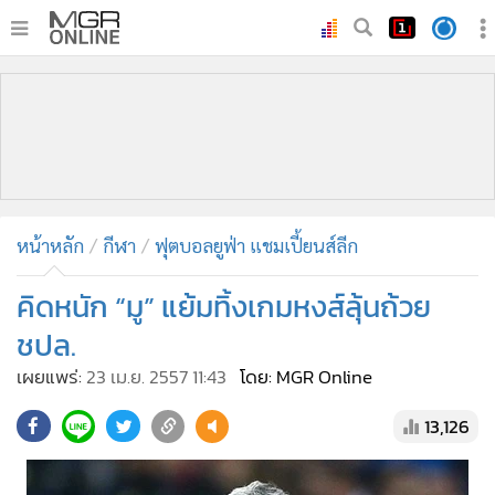
•
หน้าหลัก
•
ทันเหตุการณ์
•
ภาคใต้
•
ภูมิภาค
•
Online Section
หน้าหลัก
กีฬา
ฟุตบอลยูฟ่า แชมเปี้ยนส์ลีก
•
บันเทิง
•
ผู้จัดการรายวัน
คิดหนัก “มู” แย้มทิ้งเกมหงส์ลุ้นถ้วย
•
คอลัมนิสต์
ชปล.
•
ละคร
เผยแพร่:
23 เม.ย. 2557 11:43
โดย: MGR Online
•
CbizReview
13,126
•
Cyber BIZ
•
ผู้จัดกวน