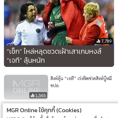
7,789
“เช็ก” ไหล่หลุดชวดเฝ้าเสาเกมหงส์
“เจที” ลุ้นหนัก
สิงห์ลุ้น “เจที” เร่งฟิตช่วยสิงห์บู๊หมี
ชปล.
1,565
“ฮาซาร์ด” ยังไม่ฟิตส่อวืดยิงหมี
MGR Online ใช้คุกกี้ (Cookies)
ชปล.