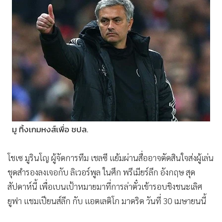
•
Good health & Well-being
•
Green Innovation & SD
•
Management & HR
•
MGR Live
•
Infographic
•
การเมือง
•
ท่องเที่ยว
•
กีฬา
•
ต่างประเทศ
มู ทิ้งเกมหงส์เพื่อ ชปล.
•
Special Scoop
•
เศรษฐกิจ-ธุรกิจ
โชเซ มูรินโญ ผู้จัดการทีม เชลซี แย้มผ่านสื่ออาจตัดสินใจส่งผู้เล่น
•
จีน
ชุดสำรองลงเจอกับ ลิเวอร์พูล ในศึก พรีเมียร์ลีก อังกฤษ สุด
•
ชุมชน-คุณภาพชีวิต
สัปดาห์นี้ เพื่อเบนเป้าหมายมาที่การล่าตั๋วเข้ารอบชิงชนะเลิศ
•
อาชญากรรม
ยูฟา แชมเปียนส์ลีก กับ แอตเลติโก มาดริด วันที่ 30 เมษายนนี้
•
Motoring