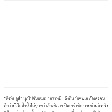
•
เกม
•
วิทยาศาสตร์
•
SMEs
•
หุ้น
•
อินโดจีน
•
กองทุนรวม
•
Celeb Online
•
Factcheck
•
ญี่ปุ่น
•
News1
•
Gotomanager
“สิงห์บลูส์” บุกไปยันเสมอ “ตราหมี” ถึงถิ่น บิเซนเต กัลเดรอน
ถือว่าบัวไม่ช้ำน้ำไม่ขุ่นทว่าต้องสังเวย ปีเตอร์ เช็ก นายด่านตัวจริง