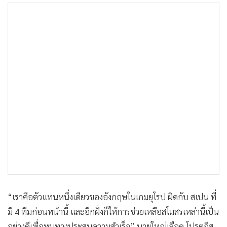
“เราคือตัวแทนหนึ่งเดียวของอังกฤษในเกมยุโรป ผิดกับ สเปน ที่
มี 4 ทีมก่อนหน้านี้ และอีกฝั่งก็ให้การช่วยเหลือสโมสรเหล่านี้เป็น
อย่างดีเพื่อหนทางประสบความสำเร็จ” นายใหญ่เลือด โปรตุกีส