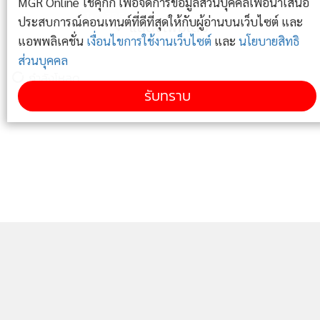
MGR Online ใช้คุกกี้ เพื่อจัดการข้อมูลส่วนบุคคลเพื่อนำเสนอ
1,385
ประสบการณ์คอนเทนต์ที่ดีที่สุดให้กับผู้อ่านบนเว็บไซต์ และ
แสดงเพิ่มเติม
แอพพลิเคชั่น
เงื่อนไขการใช้งานเว็บไซต์
และ
นโยบายสิทธิ
สิงห์เครียด “ฮาซาร์ด” เจ็บน่องส่อ
ส่วนบุคคล
วืดเตะหมี
ข่าวในหมวดล่าสุด
รับทราบ
3,738
AIS ร่วมมือ UC3 คว้าสิทธิ์ถ่ายบอล “ยูฟ่า” 3 รายการ
1
ยาว 4 ปี
2
ข่าวอื่นในหมวด