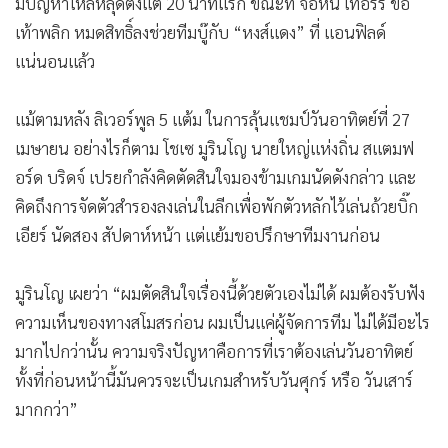
มีปัญหาไหล่หลุดตั้งแต่ 20 นาทีแรก ขณะที่ จอห์น เทอร์รี ข้อ
เท้าพลิก หมดสิทธิ์ลงช่วยทีมบู๊กับ “หงส์แดง” ที่ แอนฟิลด์
แน่นอนแล้ว
แม้ตามหลัง ลิเวอร์พูล 5 แต้ม ในการลุ้นแชมป์วันอาทิตย์ที่ 27
เมษายน อย่างไรก็ตาม โชเซ มูรินโญ นายใหญ่แห่งถิ่น สแตมฟ
อร์ด บริดจ์ เปรยกำลังคิดตัดสินใจมองข้ามเกมนัดดังกล่าว และ
คิดถึงการจัดตัวสำรองลงเล่นในลีกเพื่อพักตัวหลักไว้เล่นถ้วยบิ๊ก
เอียร์ นัดสอง สัปดาห์หน้า แต่แย้มขอปรึกษาทีมงานก่อน
มูรินโญ เผยว่า “ผมตัดสินใจเรื่องนี้ด้วยตัวเองไม่ได้ ผมต้องรับฟัง
ความเห็นของทางสโมสรก่อน ผมเป็นแค่ผู้จัดการทีม ไม่ได้มีอะไร
มากไปกว่านั้น ความจริงปัญหาคือการที่เราต้องเล่นวันอาทิตย์
ทั้งที่ก่อนหน้านี้มันควรจะเป็นเกมสำหรับวันศุกร์ หรือ วันเสาร์
มากกว่า”