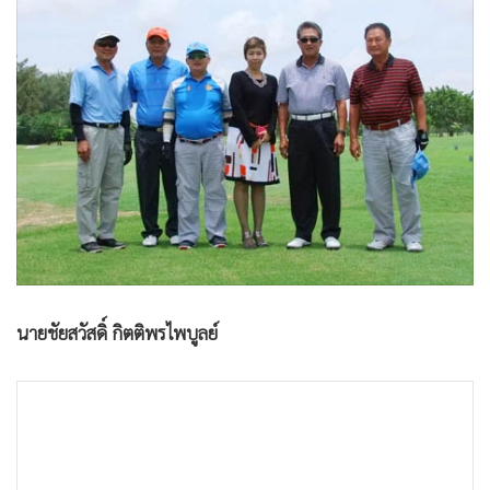
•
Good health & Well-being
•
Green Innovation & SD
•
Management & HR
•
MGR Live
•
Infographic
•
การเมือง
•
ท่องเที่ยว
•
กีฬา
•
ต่างประเทศ
•
Special Scoop
นายชัยสวัสดิ์ กิตติพรไพบูลย์
•
เศรษฐกิจ-ธุรกิจ
•
จีน
•
ชุมชน-คุณภาพชีวิต
•
อาชญากรรม
•
Motoring