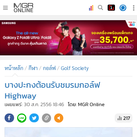
•
หน้าหลัก
•
ทันเหตุการณ์
•
ภาคใต้
•
ภูมิภาค
•
Online Section
หน้าหลัก
กีฬา
กอล์ฟ
Golf Society
•
บันเทิง
•
ผู้จัดการรายวัน
บางปะกงต้อนรับชมรมกอล์ฟ
•
คอลัมนิสต์
Highway
•
ละคร
เผยแพร่:
30 ส.ค. 2556 18:46
โดย: MGR Online
•
CbizReview
217
•
Cyber BIZ
•
ผู้จัดกวน