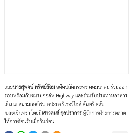
•
เกม
•
วิทยาศาสตร์
•
SMEs
•
หุ้น
•
อินโดจีน
•
กองทุนรวม
•
Celeb Online
•
Factcheck
•
ญี่ปุ่น
และ
นายสุพจน์ ทรัพย์ล้อม
อดีตปลัดกระทรวงคมนาคม ร่วมออก
•
News1
รอบพร้อมกับชมรมกอล์ฟ Highway และร่วมรับประทานอาหาร
•
Gotomanager
เย็น ณ สนามกอล์ฟบางปะกง ริเวอร์ไซด์ คันทรี คลับ
จ.ฉะเชิงเทรา โดยมี
เสาวคนธ์ กุลปราการ
ผู้จัดการฝ่ายการตลาด
ให้การต้อนรับเมื่อวันก่อน