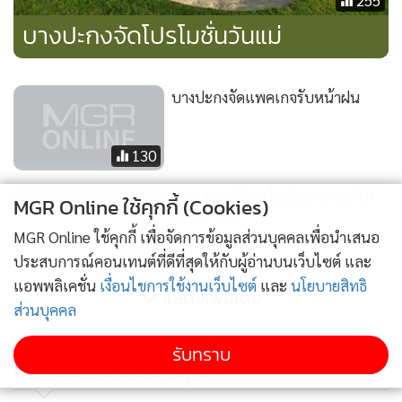
255
บางปะกงจัดโปรโมชั่นวันแม่
บางปะกงจัดแพคเกจรับหน้าฝน
130
บางปะกงจัดโปรโมชั่นตามรอยโปร
MGR Online ใช้คุกกี้ (Cookies)
11-12 พ.ค.
MGR Online ใช้คุกกี้ เพื่อจัดการข้อมูลส่วนบุคคลเพื่อนำเสนอ
696
ประสบการณ์คอนเทนต์ที่ดีที่สุดให้กับผู้อ่านบนเว็บไซต์ และ
แอพพลิเคชั่น
เงื่อนไขการใช้งานเว็บไซต์
และ
นโยบายสิทธิ
บางปะกงจัดโปรโมชั่นวันวิสาขบูชา
แสดงเพิ่มเติม
ส่วนบุคคล
รับทราบ
756
ข่าวในหมวดล่าสุด