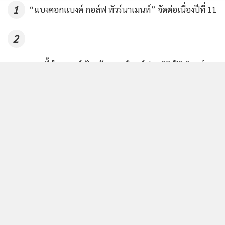
1
“แบงคอกแบงค์ กอล์ฟ ทัวร์นาเมนท์” จัดต่อเนื่องปีที่ 11
2
สวนผึ้งไฮแลนด์ ป้องกันแชมป์กอล์ฟมูลนิธิ ปิติ ภิรมย์
3
ภักดี
4
มูลนิธิ ปิติ ภิรมย์ภักดี จัดกอล์ฟการกุศลครบรอบ 12 ปี
ข่าวอื่นในหมวด