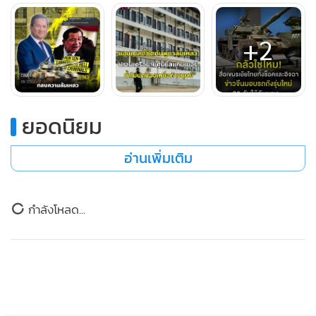
กัมพูชาอย่างรุนแรง หลังแอมเนสตี้ฯ ระบุว่า มาตรการกวาดล้าง
กลุ่มทุนต้มตุ๋นออนไลน์และแก๊งคอลเซ็นเตอร์ที่รัฐบาลพนมเปญ
+2
เคยประกาศว่าเป็น “ผลงานชิ้นโบแดง” นั้น แท้จริงแล้วเป็นเพียง
การจัดฉากเพื่อสร้างภาพลักษณ์ และล้มเหลวในการทำลาย
โครงสร้างหลักของขบวนการอาชญากรรมข้ามชาติเหล่านี้อย่าง
สิ้นเชิง
ยอดนิยม
รายงานระบุว่า นับตั้งแต่ นายกรัฐมนตรี ฮุน มาเนต ออกคำสั่งขับ
อ่านเพิ่มเติม
เคลื่อนมาตรการกวาดล้างครั้งใหญ่เมื่อเดือนกรกฎาคม 2025
โดยรัฐบาลกัมพูชาอ้างว่าสามารถสั่งปิดศูนย์หลอกลวงไปได้
กำลังโหลด...
มากกว่า 200–250 แห่ง ดำเนินคดีกับผู้ต้องหากว่า 1,000 ราย
และเนรเทศชาวต่างชาติมากกว่า 13,000 คน
ทว่าจากการลงพื้นที่ตรวจสอบเชิงลึกและการวิเคราะห์ภาพถ่าย
ทางดาวเทียมของแอมเนสตี้ อินเตอร์เนชั่นแนล ใน ฐานที่ตั้งกลุ่ม
ทุนสแกมเมอร์ (Scam Compounds) ทั้งหมด 86 แห่ง ทั่ว