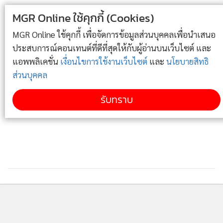
ประเทศกัมพูชา กลับพบความจริงที่น่าตกใจดังนี้
MGR Online ใช้คุกกี้ (Cookies)
MGR Online ใช้คุกกี้ เพื่อจัดการข้อมูลส่วนบุคคลเพื่อนำเสนอ
มีหลักฐานว่าเจ้าหน้าที่รัฐเข้าไปกวาดล้างหรือแทรกแซงจริงเพียง
ประสบการณ์คอนเทนต์ที่ดีที่สุดให้กับผู้อ่านบนเว็บไซต์ และ
24 แห่ง (หรือคิดเป็นประมาณ 27% เท่านั้น) กลุ่มทุนคอล
แอพพลิเคชั่น
เงื่อนไขการใช้งานเว็บไซต์
และ
นโยบายสิทธิ
เซ็นเตอร์มากกว่า 70% สามารถเปิดปฏิบัติการต่อไปได้ตามปกติ
ส่วนบุคคล
โดยไม่ถูกรบกวนจากมาตรการกวาดล้างของรัฐ
รับทราบ
รายงานตรวจพบพิกัดของศูนย์หลอกลวงแห่งใหม่เพิ่มขึ้นอีกถึง
33 แห่ง ที่เพิ่งถูกสร้างหรือดัดแปลงขึ้นมาในช่วงที่มีการกวาดล้าง
มอนต์เซ เฟอร์เรอร์ (Montse Ferrer) รักษาการร่วมผู้อำนวยการ
ระดับภูมิภาคของแอมเนสตี้ อินเตอร์เนชั่นแนล เปิดเผยว่า
รายงานฉบับนี้อ้างอิงหลักฐานและคำให้การของ เหยื่อผู้รอดชีวิต
จำนวน 73 ราย จาก 16 ประเทศทั่วโลก
ติดตามข่าวสารผ่านทาง LINE