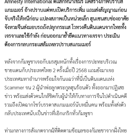
Amnesty International ตีแสกหน้าเขมร แค่สร้างภาพปราบส
•
เกม
แกมเมอร์ อ้างปราบแต่พบเปิดบริการเพิ่ม แถมส่งสัญญาณก่อน
•
วิทยาศาสตร์
จับจริงให้หนีก่อน แปลงสภาพเป็นหน่วยเล็ก ฮุนเซนสบช่องอาศัย
•
SMEs
จังหวะจีนส่งมอบรถถังปลุกกระแส โวทวงคืนดินแดนจากไทยทั้ง
•
หุ้น
เจรจาและใช้กำลัง ก่อนออกมาย้ำยึดแนวทางเจรจา ประเมิน
•
อินโดจีน
ต้องการกลบกระแสล้มเหลวปราบสแกมเมอร์
•
กองทุนรวม
•
Celeb Online
หลังจากกัมพูชาเจอกับมรสุมหนักทั้งเรื่องการปะทะบริเวณ
•
Factcheck
ชายแดนกับประเทศไทย 2 ครั้งเมื่อปี 2568 แถมยังมาเจอ
•
ญี่ปุ่น
ประเทศมหาอำนาจพร้อมใจกันแฉว่าที่นี่เป็นดินแดนแห่ง
Scammer จน 2 ผู้นำพ่อลูกตระกูลฮุนร้อนตัว ทั้งออกมาปฏิเสธ
•
News1
ข่าว พร้อมส่งตัวคนใกล้ชิดกับผู้นำให้กับทางการจีนไปดำเนินคดี
•
Gotomanager
รวมถึงเปิดฉากโชว์บรรดาสแกมเมอร์นับหมื่นคน พร้อมทั้งส่งตัว
กลับประเทศนับเป็นข่าวที่เอิกเกริกทั่วกัมพูชา
ท่ามกลางการสังเกตจากผู้ที่ติดตามข้อมูลของกัมพูชาจากฝั่งไทย