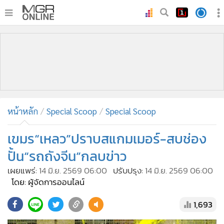
•
หน้าหลัก
•
ทันเหตุการณ์
•
ภาคใต้
•
ภูมิภาค
•
Online Section
หน้าหลัก
Special Scoop
Special Scoop
•
บันเทิง
•
ผู้จัดการรายวัน
เขมร“เหลว”ปราบสแกมเมอร์-สบช่อง
•
คอลัมนิสต์
ปั้น“รถถังจีน”กลบข่าว
•
ละคร
เผยแพร่:
14 มิ.ย. 2569 06:00
ปรับปรุง:
14 มิ.ย. 2569 06:00
•
CbizReview
โดย: ผู้จัดการออนไลน์
•
Cyber BIZ
1,693
•
ผู้จัดกวน