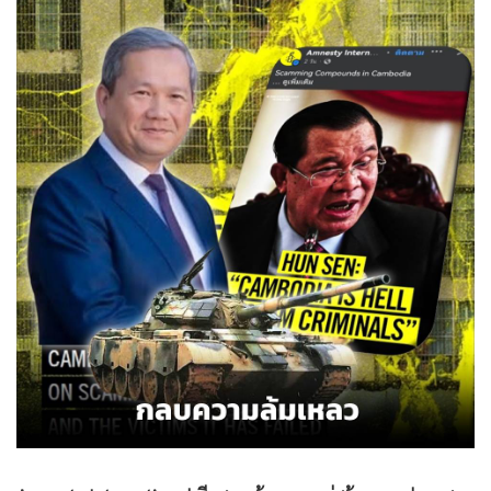
•
Good health & Well-being
•
Green Innovation & SD
•
Management & HR
•
MGR Live
•
Infographic
•
การเมือง
•
ท่องเที่ยว
•
กีฬา
•
ต่างประเทศ
•
Special Scoop
•
เศรษฐกิจ-ธุรกิจ
•
จีน
•
ชุมชน-คุณภาพชีวิต
•
อาชญากรรม
•
Motoring