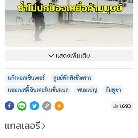
แสดงเพิ่มเติม
แฉแค่สร้างภาพ
แก๊งคอลเซ็นเตอร์
ศูนย์พักพิงชั่วคราว
ขณะที่องค์กรระหว่างประเทศอย่าง แอมเนสตี้ อินเตอร์
เนชั่นแนล (Amnesty International) เปิดเผยรายงานสืบสวน
แอมเนสตี้ อินเตอร์เนชั่นแนล
พนมเปญ
กัมพูชา
สอบสวนฉบับใหม่ความหนากว่า 150 หน้า ในชื่อ “Falling
Through the Cracks: Cambodia’s ‘Crackdown’ on
1,693
Scamming Compounds” เผยแพร่เมื่อวันที่ 8 มิถุนายน 2026
แกลเลอรี
โดยเนื้อหาในรายงานชิ้นนี้ถือเป็นการหักล้างคำแถลงของรัฐบาล