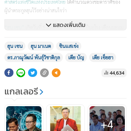
ศาสตร์แห่งชีวิตแห่งประเทศไทย
ได้คำนวณดวงชะตาราศีของ
ผู้นำตระกูลฮุนไว้อย่างน่าสนใจว่า
แสดงเพิ่มเติม
“ฮุน เซน”
เกิดวันที่ 5 สิงหาคม พ.ศ. 2495 ปีมะโรง เดือนมะแม
วันมะแม จริงๆฮุน เซน เข้าเคราะห์มาตั้งแต่เดือน เม.ย.ปีที่แล้ว
ซึ่งเป็นปีมะโรงซึ่งเป็นปีเกิด เป็นปีที่สมพงษ์กับเขา แต่ปีนี้มาเจอ
ฮุน เซน
ฮุน มาเนต
ซินแสเข่ง
ปีมะเส็งซึ่งเป็นปีที่ไม่ได้สมพงษ์ ไม่ได้เกื้อหนุนเขา ดวงเข้าเคราะห์
ดร.ภาณุวัฒน์ พันธุ์วิชาติกุล
เตีย บัญ
เตีย เซ็ยฮา
สุขภาพก็อาจจะมีปัญหา สุขภาพไม่ดีมา 2 ปีแล้ว แต่ว่ามีเงินจึงยื้อ
ไว้ได้ อีกทั้งปีมะเส็ง 2568 ยังเป็นปีแห่งการพลิกผันเปลี่ยนแปลง
44,634
ขณะที่ฮวงจุ้ยเข้าเกณฑ์เปลี่ยนยุคมาตั้งแต่ 4 ก.พ.2567 ส่งผลให้
ดวงของฮุน เซน มีปัญหา เมื่อดวงเปลี่ยนยุคก็ดึงให้ฮุน เซน ผิด
แกลเลอรี
พลาดในการตัดสินใจเรื่องต่างๆ หรือมีปัญหาให้ปวดหัว มีปัญหา
ให้ต้องแก้ไข ส่วนโหงวเฮ้งของฮุน เซน นั้นถือว่าดี เพียงแต่ราศีไม่
ดี และดวงอยู่ในเคราะห์ อย่างไรก็ตามตำราจีนกล่าวว่า
+4
พฤติกรรมอันดับ 1 คุณธรรมอันดับ 2 ฮวงจุ้ยอันดับ 3 ดังนั้นถ้า
ไม่มีคุณธรรม สุดท้ายชีวิตก็ไม่ดี