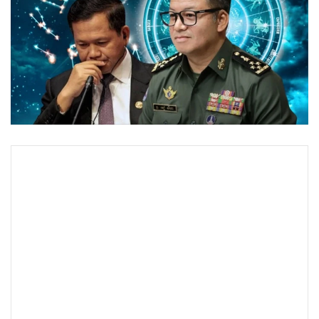
•
Good health & Well-being
•
Green Innovation & SD
•
Management & HR
•
MGR Live
•
Infographic
•
การเมือง
•
ท่องเที่ยว
•
กีฬา
•
ต่างประเทศ
•
Special Scoop
•
เศรษฐกิจ-ธุรกิจ
•
จีน
•
ชุมชน-คุณภาพชีวิต
•
อาชญากรรม
•
Motoring