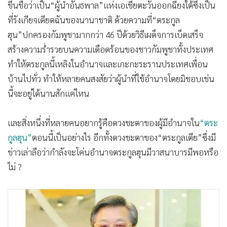
ขึ้นชื่อว่าเป็น“ผู้นำอันธพาล”แห่งเอเชียตะวันออกฉียงใต้ซึ่งเป็น
ที่รังเกียจเดียดฉันของนานาชาติ ด้วยความที่“ตระกูล
ฮุน”ปกครองกัมพูชามากกว่า 46 ปีด้วยวิธีเผด็จการเบ็ดเสร็จ
สร้างความร่ำรวยบนความเดือดร้อนของชาวกัมพูชาทั้งประเทศ
ทำให้ตระกูลนี้เหลิงในอำนาจและเกะกะระรานประเทศเพื่อน
บ้านไปทั่ว ทำให้หลายคนสงสัยว่าผู้นำที่ใช้อำนาจโดยมิชอบเช่น
นี้จะอยู่ได้นานสักแค่ไหน
และสิ่งหนึ่งที่หลายคนอยากรู้คือดวงชะตาของผู้มีอำนาจใน
“ตระ
กูลฮุน”
ตอนนี้เป็นอย่างไร อีกทั้งดวงชะตาของ“ตระกูลเตีย”ซึ่งมี
ข่าวเล่าลือว่ากำลังจะโค่นอำนาจตระกูลฮุนมีวาสนาบารมีพอหรือ
ไม่ ?