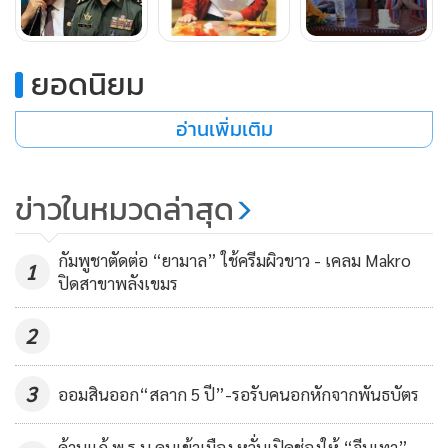
ส่วนดวงของ
“บุน รานี”
(ภรรยาฮุน เซน) เกิดวันที่ 15 ธันวาคม
ยอดนิยม
พ.ศ. 2497 ปีมะเมีย เดือนชวด วันมะเส็ง เป็นปีที่ดวงไม่เกื้อหนุน
เขาเรียกว่า“งูพันขาม้าพัลวันพัลเก” เพราะปีมะเมียมาเจอปี
อ่านเพิ่มเติม
มะเส็ง ปีงู ซึ่งมันไม่เกื้อหนุนกัน ถือว่าดวงเข้าเคราะห์เหมือนกัน
ขณะที่
“ฮุน มาเนต”
เกิดวันที่ 20 ตุลาคม 2520 ปีมะเส็ง เดือน
ข่าวในหมวดล่าสุด
จอ วันจอ ปีนี้เป็นปีมะเส็งซึ่งแม้จะไม่ใช่ปีชงของฮุน มาเนต แต่
รอบอายุเข้าเคราะห์ โดยดวงเริ่มเข้าเคราะห์มาตั้งแต่เดือน
กัมพูชาตัดต่อ “ยามาล” ใช้ครีมผิวขาว - เคลม Makro
1
ปิดสาขาพลังเขมร
พ.ค.2568 แล้วเดือนนี้(ก.ค.)เป็นเดือนที่ไม่ดีสำหรับผู้ชาย ขณะที่
เดือนที่แล้ว(มิ.ย.)เป็นเดือนที่ไม่ดีสำหรับผู้หญิง ผู้หญิงส่วนใหญ่
2
จะมีเรื่อง มีปัญหา จะเห็นได้ว่าเดือนที่แล้วนายกฯแพทองธารก็มี
ปัญหาจากการพูดจาของตัวเอง เดือนนี้จึงเป็นเดือนที่มีปัญหา
3
ออมสินออก“สลาก 5 ปี”-รอรับคนอกหักจากพันธบัตร
ของฮุน มาเนต
ค้านแก้ พ.ร.บ.คนเข้าเมือง หวั่นเปิดช่องให้ “จีนเทา”