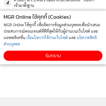
4
“ ที่จริงพื้นฐานดวงชะตาของฮุน มาเนต ค่อนข้างดี โง้วเฮ้งใช้ได้
เข้ามาตั้งฐาน
หน้าผากเป็นคนมีความคิดกว้างไกล แต่จุดเดินอายุตอนนี้เดินอยู่
MGR Online ใช้คุกกี้ (Cookies)
ที่ตรงปีกจมูกซึ่งถือว่ากลางๆ ไม่ได้โดดเด่น ไม่เหมือนช่วง 2 ปีที่
ข่าวอื่นในหมวด
ผ่านมา ตอนนี้ดวงของพ่อ แม่ ลูก ตระกูลฮุน (ฮุน เซน ,บุน รานี
MGR Online ใช้คุกกี้ เพื่อจัดการข้อมูลส่วนบุคคลเพื่อนำเสนอ
,ฮุน มาเนต)กำลังเข้าเคราะห์ ทางกัมพูชาจึงมีเรื่อง มีปัญหาด้าน
ประสบการณ์คอนเทนต์ที่ดีที่สุดให้กับผู้อ่านบนเว็บไซต์ และ
อำนาจ การปกครอง มีความปั่นป่วนวุ่นวาย ซึ่งตั้งแต่เดือน ก.ค.นี้
แอพพลิเคชั่น
เงื่อนไขการใช้งานเว็บไซต์
และ
นโยบายสิทธิ
จะเริ่มหนักขึ้นเรื่อยๆ ถ้ามีคนที่ดวงดีกว่าฮุน มาเนต เขาก็อาจจะ
ส่วนบุคคล
แก่งแย่งอำนาจไปได้ และก็เป็นไปได้ที่ตระกูลฮุนกำลังจะหมด
รับทราบ
อำนาจ ” ซินแสภาณุวัฒน์ กล่าว