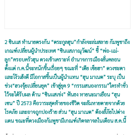
•
เกม
•
วิทยาศาสตร์
•
SMEs
•
หุ้น
2 ซินแส ทำนายตรงกัน “ตระกูลฮุน”กำลังจะล่มสลาย กัมพูชาถึง
•
อินโดจีน
เกณฑ์เปลี่ยนผู้นำประเทศ “ซินแสภาณุวัฒน์” ชี้ “พ่อ-แม่-
•
กองทุนรวม
ลูก”ครอบครัวฮุน ดวงเข้าเคราะห์ อำนาจการเมืองสั่นคลอน
•
Celeb Online
ตั้งแต่ ก.ค.นี้จะหนักขึ้นเรื่อยๆ ขณะที่ “เตีย เซ็ยฮา” ดวงชะตา
•
Factcheck
และโง้วเฮ้งดี มีโอกาสขึ้นเป็นผู้นำแทน “ฮุน มาเนต” ระบุ เป็น
•
ญี่ปุ่น
ช่วง“ฮวงจุ้ยเปลี่ยนยุค” เข้าสู่ยุค 9 “กรรมสนองกรรม”ใครทำชั่ว
•
News1
ไว้จะได้รับผล ด้าน “ซินแสเข่ง” ฟันธง หายนะมาเยือน “ฮุน
•
Gotomanager
เซน” ปี 2573 คือวาระสุดท้ายของชีวิต จะล้มหายตายจากด้วย
โรคภัย และอาจถูกปองร้าย ส่วน “ฮุน มาเนต” ต้องลี้ภัยไปต่าง
แดน ขณะที่ดวงเมืองกัมพูชามีเกณฑ์เกิดจลาจลในเดือน ส.ค.นี้