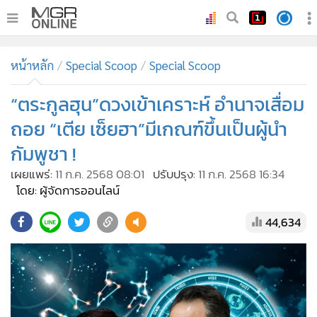
•
หน้าหลัก
หน้าหลัก
Special Scoop
Special Scoop
•
ทันเหตุการณ์
•
“ตระกูลฮุน”ดวงเข้าเคราะห์ อำนาจเสื่อม
ภาคใต้
•
ภูมิภาค
ถอย “เตีย เซ็ยฮา”มีเกณฑ์ขึ้นเป็นผู้นำ
•
Online Section
กัมพูชา !
•
บันเทิง
เผยแพร่:
11 ก.ค. 2568 08:01
ปรับปรุง:
11 ก.ค. 2568 16:34
•
ผู้จัดการรายวัน
โดย: ผู้จัดการออนไลน์
•
คอลัมนิสต์
44,634
•
ละคร
•
CbizReview
•
Cyber BIZ
•
ผู้จัดกวน