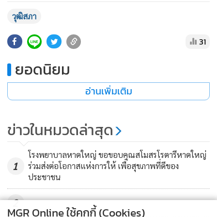
•
เกม
วุฒิสภา
•
วิทยาศาสตร์
•
SMEs
31
•
หุ้น
ยอดนิยม
•
อินโดจีน
•
กองทุนรวม
อ่านเพิ่มเติม
•
Celeb Online
•
Factcheck
ข่าวในหมวดล่าสุด
•
ญี่ปุ่น
•
News1
โรงพยาบาลหาดใหญ่ ขอขอบคุณสโมสรโรตารีหาดใหญ่
•
Gotomanager
1
ร่วมส่งต่อโอกาสแห่งการให้ เพื่อสุขภาพที่ดีของ
ประชาชน
2
MGR Online ใช้คุกกี้ (Cookies)