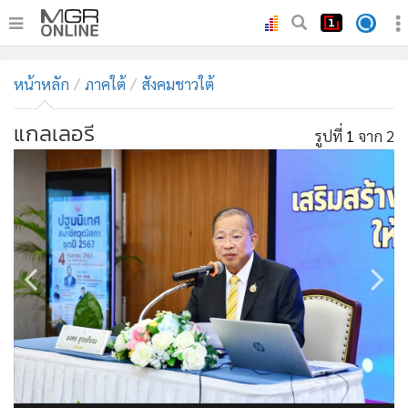
•
หน้าหลัก
หน้าหลัก
ภาคใต้
สังคมชาวใต้
•
ทันเหตุการณ์
•
ภาคใต้
แกลเลอรี
รูปที่
1
จาก 2
•
ภูมิภาค
•
Online Section
•
บันเทิง
•
ผู้จัดการรายวัน
•
คอลัมนิสต์
•
ละคร
•
CbizReview
•
Cyber BIZ
•
ผู้จัดกวน