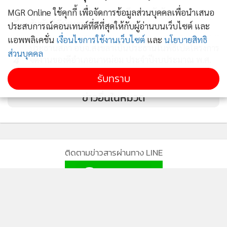
29 สมาคมฮากกาไทย-มาเลเซีย รวมตัวจัดงานสาน
MGR Online ใช้คุกกี้ เพื่อจัดการข้อมูลส่วนบุคคลเพื่อนำเสนอ
3
สัมพันธ์พี่น้องฮากกา 2 ประเทศ
ประสบการณ์คอนเทนต์ที่ดีที่สุดให้กับผู้อ่านบนเว็บไซต์ และ
แอพพลิเคชั่น
เงื่อนไขการใช้งานเว็บไซต์
และ
นโยบายสิทธิ
ประธานสภา อบจ.สงขลาเป็นประธานในพิธีเปิดโครงการ
ส่วนบุคคล
4
จัดงานของดีอำเภอนาหม่อม ประจำปีงบประมาณ พ.ศ.
2569
รับทราบ
ข่าวอื่นในหมวด
ติดตามข่าวสารผ่านทาง LINE
MGR Online Application