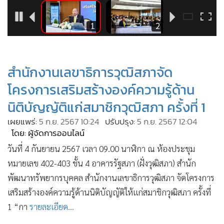
•
Good health & Well-being
•
Green Innovation & SD
2
1
2
•
Management & HR
•
MGR Live
•
Infographic
สำนักงานเลขาธิการวุฒิสภาจัด
•
การเมือง
โครงการเสริมสร้างองค์ความรู้ด้าน
•
ท่องเที่ยว
นิติบัญญัติแก่สมาชิกวุฒิสภา ครั้งที่ 1
•
กีฬา
เผยแพร่:
5 ก.ย. 2567 10:24
ปรับปรุง:
5 ก.ย. 2567 12:04
•
ต่างประเทศ
โดย: ผู้จัดการออนไลน์
•
Special Scoop
วันที่ 4 กันยายน 2567 เวลา 09.00 นาฬิกา ณ ห้องประชุม
•
เศรษฐกิจ-ธุรกิจ
หมายเลข 402-403 ชั้น 4 อาคารรัฐสภา (ฝั่งวุฒิสภา) สำนัก
•
จีน
พัฒนาทรัพยากรบุคคล สำนักงานเลขาธิการวุฒิสภา จัดโครงการ
•
ชุมชน-คุณภาพชีวิต
เสริมสร้างองค์ความรู้ด้านนิติบัญญัติให้แก่สมาชิกวุฒิสภา ครั้งที่
•
อาชญากรรม
1 “กา
รายละเอียด...
•
Motoring