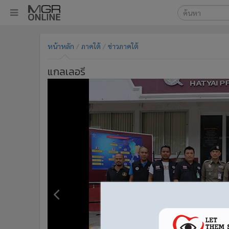
เลือกเครื่องมือท
•
หน้าหลัก
หน้าหลัก
ภาคใต้
ข่าวภาคใต้
ค้นหา
•
ทันเหตุการณ์
Google
•
ภาคใต้
แกลเลอรี
•
ภูมิภาค
MGR Onl
•
Online Section
ค้นหาขั
•
บันเทิง
•
ผู้จัดการรายวัน
•
คอลัมนิสต์
•
ละคร
•
CbizReview
•
Cyber BIZ
•
ผู้จัดกวน
•
Good health & Well-being
•
Green Innovation & SD