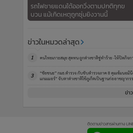
รถไฟชายแดนใต้ออกวิ่งตามปกติทุกข
บวน แม้เกิดเหตุถูกซุ่มยิงวานนี้
ข่าวในหมวดล่าสุด
1
คนไทยเกาะสมุย สุดทน ถูกต่างชาติขู่ทำร้าย -ให้ปิดกิจก
“ชัยชนะ” กมธ.ตำรวจ กับชับตำรวจภาค 8 คุมเข้มนอมินี
3
แกมเมอร์” จับตาต่างชาติใช้ภูเก็ตเป็นฐานก่ออาชญากร
ข่า
ติดตามข่าวสารผ่านทาง LIN