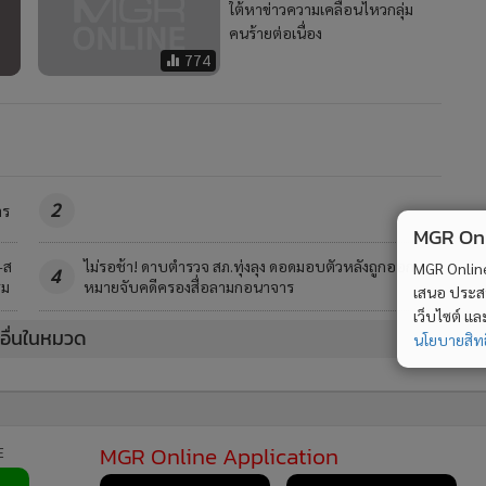
ใต้หาข่าวความเคลื่อนไหวกลุ่ม
คนร้ายต่อเนื่อง
774
2
าร
MGR Onli
-ส
ไม่รอช้า! ดาบตำรวจ สภ.ทุ่งลุง ดอดมอบตัวหลังถูกออก
MGR Online 
4
รม
หมายจับคดีครองสื่อลามกอนาจาร
เสนอ ประสบก
เว็บไซต์ แ
วอื่นในหมวด
นโยบายสิทธ
MGR Online Application
E