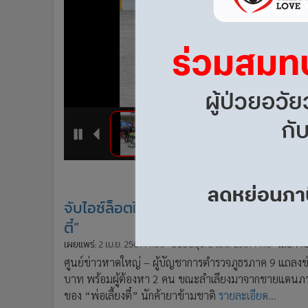
•
Management & HR
•
MGR Live
•
Infographic
•
การเมือง
•
ท่องเที่ยว
•
กีฬา
•
ต่างประเทศ
•
Special Scoop
5
6
1
2
•
เศรษฐกิจ-ธุรกิจ
•
จีน
•
ชุมชน-คุณภาพชีวิต
จับไอซ์ล็อตใหญ่กว่า 600 กิโลฯ ขณะลำเล
•
อาชญากรรม
ตี๋”
•
Motoring
เผยแพร่:
2 เม.ย. 2561 14:09
ปรับปรุง:
2 เม.ย. 2561 14:18
โดย: M
•
เกม
ศูนย์ข่าวหาดใหญ่ – ผู้บัญชาการตำรวจภูธรภาค 9 แถลงข่า
•
วิทยาศาสตร์
บาท พร้อมผู้ต้องหา 2 คน ขณะลำเลียงมาจากชายแดนภาคเ
•
SMEs
ของ “พ่อเลี้ยงตี๋” นักค้ายาข้ามชาติ
รายละเอียด...
•
หุ้น