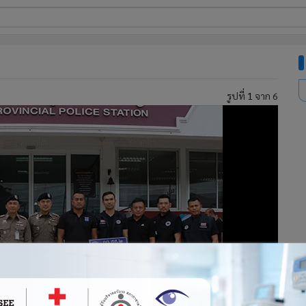
ี่ใช้
รูปที่
1
จาก 6
ine
้นสูง