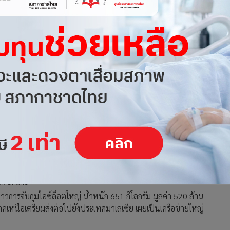
3
4
5
ียงล่องใต้ พบเป็นเครือข่ายใหญ่ของ “พ่อเลี้ยง
GR Online
วการจับกุมไอซ์ล็อตใหญ่ น้ำหนัก 651 กิโลกรัม มูลค่า 520 ล้าน
หนือเตรียมส่งต่อไปยังประเทศมาเลเซีย เผยเป็นเครือข่ายใหญ่