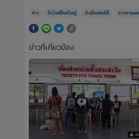
•
อินโดจีน
ข่าว
จับไอซ์ล็อตใหญ่
ลำเลียงล่องใต้
จากชายแดน
•
กองทุนรวม
•
Celeb Online
•
Factcheck
•
ญี่ปุ่น
ข่าวที่เกี่ยวข้อง
•
News1
•
Gotomanager
4