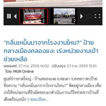
•
Good health & Well-being
•
Green Innovation & SD
•
Management & HR
2
1
2
•
MGR Live
•
Infographic
•
การเมือง
“กลิ่นเหม็นมาจากโรงงานไหน?” ป้าย
•
ท่องเที่ยว
กลางเมืองคลองแงะ เร่งหน่วยงานเข้า
•
กีฬา
ช่วยเหลือ
•
ต่างประเทศ
เผยแพร่:
27 ก.ย. 2559 14:02
ปรับปรุง:
27 ก.ย. 2559 15:01
•
Special Scoop
โดย: MGR Online
•
เศรษฐกิจ-ธุรกิจ
ศูนย์ข่าวหาดใหญ่ - บ้านคลองแงะ อ.สะเดา จ.สงขลา พบป้าย
•
จีน
ข้อความ “กลิ่นเหม็นมาจากโรงงานไหน?” ติดอยู่กลางเมือง เพื่อ
•
ชุมชน-คุณภาพชีวิต
เร่งให้หน่วยงานที่รับผิดชอบมาดำเนินการแก้ไขช่วยชาวบ้านที่
•
อาชญากรรม
เดือดร้อนหนัก
รายละเอียด...
•
Motoring