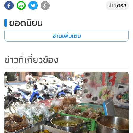
1,068
•
เกม
•
วิทยาศาสตร์
ยอดนิยม
•
SMEs
•
หุ้น
อ่านเพิ่มเติม
•
อินโดจีน
•
กองทุนรวม
ข่าวที่เกี่ยวข้อง
•
Celeb Online
•
Factcheck
•
ญี่ปุ่น
•
News1
•
Gotomanager