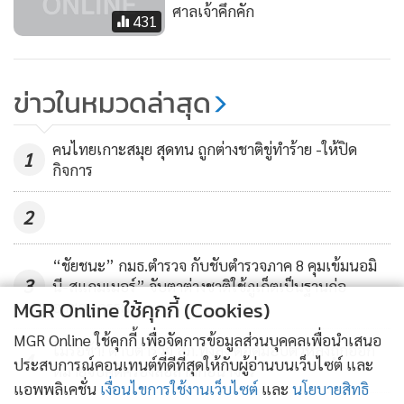
ศาลเจ้าคึกคัก
431
ข่าวในหมวดล่าสุด
คนไทยเกาะสมุย สุดทน ถูกต่างชาติขู่ทำร้าย -ให้ปิด
1
กิจการ
2
“ชัยชนะ” กมธ.ตำรวจ กับชับตำรวจภาค 8 คุมเข้มนอมิ
3
นี-สแกมเมอร์” จับตาต่างชาติใช้ภูเก็ตเป็นฐานก่อ
MGR Online ใช้คุกกี้ (Cookies)
อาชญากรรม
MGR Online ใช้คุกกี้ เพื่อจัดการข้อมูลส่วนบุคคลเพื่อนำเสนอ
ไม่รอช้า! ดาบตำรวจ สภ.ทุ่งลุง ดอดมอบตัวหลังถูกออก
4
ประสบการณ์คอนเทนต์ที่ดีที่สุดให้กับผู้อ่านบนเว็บไซต์ และ
หมายจับคดีครองสื่อลามกอนาจาร
แอพพลิเคชั่น
เงื่อนไขการใช้งานเว็บไซต์
และ
นโยบายสิทธิ