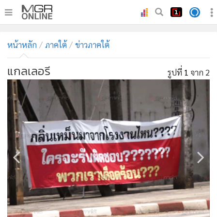
•
หน้าหลัก
หน้าหลัก
ภาคใต้
ข่าวภาคใต้
•
ทันเหตุการณ์
•
ภาคใต้
แกลเลอรี
รูปที่
1
จาก 2
•
ภูมิภาค
•
Online Section
•
บันเทิง
•
ผู้จัดการรายวัน
•
คอลัมนิสต์
•
ละคร
•
CbizReview
•
Cyber BIZ
•
ผู้จัดกวน