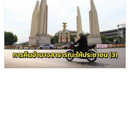
•
Good health & Well-being
•
Green Innovation & SD
•
Management & HR
•
MGR Live
•
Infographic
•
การเมือง
•
ท่องเที่ยว
•
กีฬา
•
ต่างประเทศ
•
Special Scoop
•
เศรษฐกิจ-ธุรกิจ
•
จีน
•
ชุมชน-คุณภาพชีวิต
•
อาชญากรรม
•
Motoring