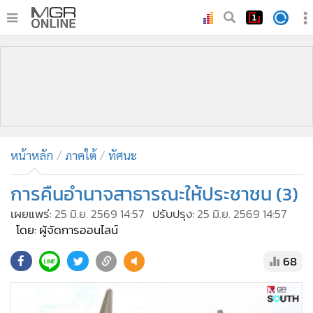
•
หน้าหลัก
•
ทันเหตุการณ์
•
ภาคใต้
•
ภูมิภาค
•
Online Section
หน้าหลัก
ภาคใต้
ทัศนะ
•
บันเทิง
•
ผู้จัดการรายวัน
การคืนอำนาจสาธารณะให้ประชาชน (3)
•
คอลัมนิสต์
เผยแพร่:
25 มิ.ย. 2569 14:57
ปรับปรุง:
25 มิ.ย. 2569 14:57
•
ละคร
โดย: ผู้จัดการออนไลน์
•
CbizReview
68
•
Cyber BIZ
•
ผู้จัดกวน