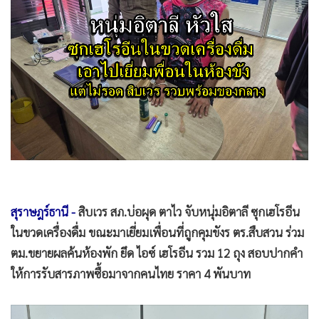
•
Good health & Well-being
•
Green Innovation & SD
•
Management & HR
•
MGR Live
•
Infographic
•
การเมือง
•
ท่องเที่ยว
•
กีฬา
•
ต่างประเทศ
•
Special Scoop
สุราษฎร์ธานี -
สิบเวร สภ.บ่อผุด ตาไว จับหนุ่มอิตาลี ซุกเฮโรอีน
•
เศรษฐกิจ-ธุรกิจ
ในขวดเครื่องดื่ม ขณะมาเยี่ยมเพื่อนที่ถูกคุมขังร ตร.สืบสวน ร่วม
•
จีน
ตม.ขยายผลค้นห้องพัก ยึด ไอซ์ เฮโรอีน รวม 12 ถุง สอบปากคำ
•
ชุมชน-คุณภาพชีวิต
ให้การรับสารภาพซื้อมาจากคนไทย ราคา 4 พันบาท
•
อาชญากรรม
•
Motoring