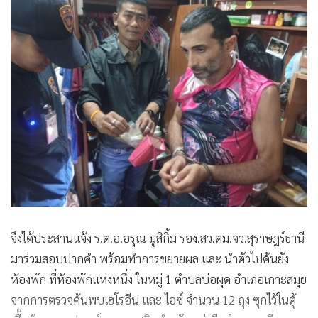
จึงได้ประสานแจ้ง ร.ต.อ.อรุณ มูสิกิ้ม รอง.สว.ตม.จว.สุราษฎร์ธานี
มาร่วมสอบปากคำ พร้อมทำการขยายผล และ นำตัวไปค้นยัง
ห้องพัก ที่ห้องพักแห่งหนึ่ง ในหมู่ 1 ตำบลบ่อผุด อำเภอเกาะสมุย
จากการตรวจค้นพบเฮโรอีน และ ไอซ์ จำนวน 12 ถุง ซุกไว้ในตู้