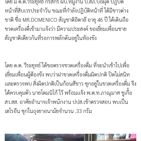
โดย มี ด.ต.วีระยุทธ์ กริสกรี ผบ.หมู่งาน ป.สภ.บ่อผุด ปฎิบัติ
หน้าที่สิบเวรประจำวัน ขณะที่กำลังปฎิบัติหน้าที่ ได้มีชาวต่าง
ชาติ ชื่อ MR.DOMENICO สัญชาติอิตาลี อายุ 46 ปี ได้เดินถือ
ขวดเครื่องดื่เข้ามาแจ้งว่า มีความประสงค์ ขอเยี่ยมเพื่อนชาย
สัญชาติเดียวกันที่รอการพลักดันอยู่ในห้องขัง
โดย ด.ต. วีระยุทธ์ ได้ขอตรวจขวดเครื่องดื่ม ที่จะนำเข้าไปเพื่อ
เยี่ยมเพื่อนผู้ต้องขัง พบว่าฝาขวดเครื่องดื่มผิดปกติ ปิดไม่สนิท
และตรวจพบ สิ่งผิดปกติเป็นก้อนสีขาว ซุกอยู่ในขวดเครื่องดื่ม จึง
ได้ควบคุมตัว นายโดมนิโก้ ไว้ พร้อมแจ้ง พ.ต.ท.ภาณุมาศ ชูเกื้อ
สว.สส. อาศัยอำนาจเจ้าพนักงาน ปปส.เข้าตรวจสอบ พบเป็น
เฮโรอีน ซุกในถุงยาอนามัยจำนวน .33 กรัม