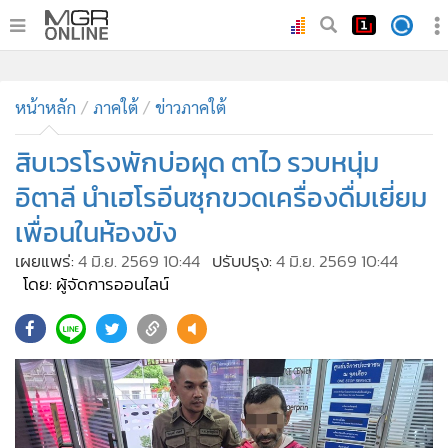
•
หน้าหลัก
•
หน้าหลัก
ทันเหตุการณ์
ภาคใต้
ข่าวภาคใต้
•
ภาคใต้
สิบเวรโรงพักบ่อผุด ตาไว รวบหนุ่ม
•
ภูมิภาค
อิตาลี นำเฮโรอีนซุกขวดเครื่องดื่มเยี่ยม
•
Online Section
เพื่อนในห้องขัง
•
บันเทิง
เผยแพร่:
4 มิ.ย. 2569 10:44
ปรับปรุง:
4 มิ.ย. 2569 10:44
•
ผู้จัดการรายวัน
โดย: ผู้จัดการออนไลน์
•
คอลัมนิสต์
•
ละคร
464
•
CbizReview
•
Cyber BIZ
•
ผู้จัดกวน