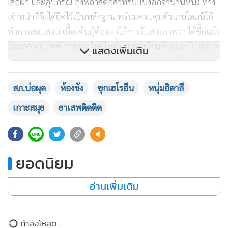
เสื้อผ้า และอุปกรณ์ ถุงพลาสติกสำหรับแบ่งอีกจำนวนหนึ่ง ทาง
เจ้าหน้าที่จึงได้ยึดไว้เป็นหลักฐาน พร้อมควบคุมตัวนายโดมนิโก้
ทำการสอบสวน เบื้องต้นผู้ต้องหาให้การรับสารภาพว่า ได้ซื้อเฮโร
อื่นมาจากนายพี ชายชาวไทยในพื้นชุมชนบ้านหัวถนน ใน ตำบล
แสดงเพิ่มเติม
มะเร็ต ครั้งละ 4,000 บาท เพื่อเสพเอง และจำหน่ายให้เพื่อนๆใน
กลุ่มเพื่อเสพ
สภ.บ่อผุด
ห้องขัง
ซุกเฮโรอีน
หนุ่มอิตาลี
โดยก่อนถูกจับกุม ได้นำโคเคน ซุกใส่ในขวดเครื่องดื่ม เพื่อนำไป
เกาะสมุย
ยาเสพติดติด
เยี่ยมเพื่อน ชื่อ ซาก้า ที่ถูกคุมขังในห้องขัง สภ.บ่อผุด แต่มาถูก
464
เจ้าหน้าที่จับกุมได้เสียก่อน เจ้าหน้าที่ชุดจับกุมได้แจ้งข้อกล่าวหา
“ จำหน่ายยาเสพติดให้โทษประเภท 1(ไอซ์ ,เฮโรอีน) โดยการมีไว้
ยอดนิยม
ในการครอบครองเพื่อจำหน่ายโดยไม่ได้รับอนุญาต โดยการกระ
ทำเพื่อการค้า และการก่อให้เกิดการแพร่กระจายในกลุ่ม
อ่านเพิ่มเติม
ประชาชน และพยายามจำหน่ายยาเสพติดให้โทษประเภท 1
(เฮโรอีน) โดยไม่ได้รับอนุญาต” นำตัวส่งพนักงานสอบสวน
กำลังโหลด...
สภ.บ่อผุด ดำเนินคดีต่อไป