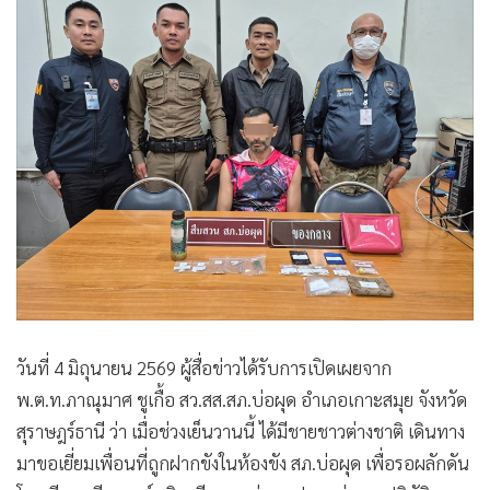
•
เกม
•
วิทยาศาสตร์
•
SMEs
•
หุ้น
•
อินโดจีน
•
กองทุนรวม
•
Celeb Online
•
Factcheck
•
ญี่ปุ่น
•
News1
•
Gotomanager
วันที่ 4 มิถุนายน 2569 ผู้สื่อข่าวได้รับการเปิดเผยจาก
พ.ต.ท.ภาณุมาศ ชูเกื้อ สว.สส.สภ.บ่อผุด อำเภอเกาะสมุย จังหวัด
สุราษฎร์ธานี ว่า เมื่อช่วงเย็นวานนี้ ได้มีชายชาวต่างชาติ เดินทาง
มาขอเยี่ยมเพื่อนที่ถูกฝากขังในห้องขัง สภ.บ่อผุด เพื่อรอผลักดัน