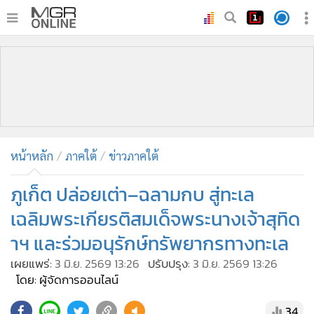
•
หน้าหลัก
•
ทันเหตุการณ์
•
ภาคใต้
•
ภูมิภาค
•
Online Section
หน้าหลัก
ภาคใต้
ข่าวภาคใต้
•
บันเทิง
•
ผู้จัดการรายวัน
ภูเก็ต ปล่อยเต่า–ฉลามกบ สู่ทะเล
•
คอลัมนิสต์
เฉลิมพระเกียรติสมเด็จพระนางเจ้าสุทิด
•
ละคร
าฯ และร่วมอนุรักษ์ทรัพยากรทางทะเล
•
CbizReview
เผยแพร่:
3 มิ.ย. 2569 13:26
ปรับปรุง:
3 มิ.ย. 2569 13:26
•
Cyber BIZ
โดย: ผู้จัดการออนไลน์
•
ผู้จัดกวน
34