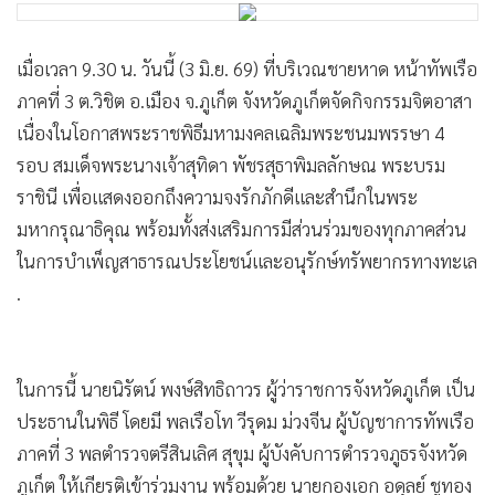
เมื่อเวลา 9.30 น. วันนี้ (3 มิ.ย. 69) ที่บริเวณชายหาด หน้าทัพเรือ
ภาคที่ 3 ต.วิชิต อ.เมือง จ.ภูเก็ต จังหวัดภูเก็ตจัดกิจกรรมจิตอาสา
เนื่องในโอกาสพระราชพิธีมหามงคลเฉลิมพระชนมพรรษา 4
รอบ สมเด็จพระนางเจ้าสุทิดา พัชรสุธาพิมลลักษณ พระบรม
ราชินี เพื่อแสดงออกถึงความจงรักภักดีและสำนึกในพระ
มหากรุณาธิคุณ พร้อมทั้งส่งเสริมการมีส่วนร่วมของทุกภาคส่วน
ในการบำเพ็ญสาธารณประโยชน์และอนุรักษ์ทรัพยากรทางทะเล
.
ในการนี้ นายนิรัตน์ พงษ์สิทธิถาวร ผู้ว่าราชการจังหวัดภูเก็ต เป็น
ประธานในพิธี โดยมี พลเรือโท วีรุดม ม่วงจีน ผู้บัญชาการทัพเรือ
ภาคที่ 3 พลตำรวจตรีสินเลิศ สุขุม ผู้บังคับการตำรวจภูธรจังหวัด
ภูเก็ต ให้เกียรติเข้าร่วมงาน พร้อมด้วย นายกองเอก อดุลย์ ชูทอง
และนายสุวิทย์ พันธ์เสงี่ยม รองผู้ว่าราชการจังหวัดภูเก็ต หัวหน้า
ส่วนราชการ ภาครัฐ ภาคเอกชน จิตอาสา 904 ตลอดจน