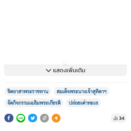
.
แสดงเพิ่มเติม
ภายหลังผู้เข้าร่วมกิจกรรมพร้อมกัน ณ บริเวณพิธี ประธานในพิธี
ได้ถวายความเคารพเบื้องหน้าพระฉายาลักษณ์สมเด็จพระนาง
เจ้าฯ พระบรมราชินี วางพานพุ่มดอกไม้ถวายราชสักการะ และ
จิตอาสาพระราชทาน
สมเด็จพระนางเจ้าสุทิดาฯ
กล่าวถวายพระพรชัยมงคล จากนั้นได้นำผู้เข้าร่วมกิจกรรมกล่าว
จัดกิจกรรมเฉลิมพระเกียรติ
ปล่อยเต่าทะเล
คำปฏิญาณจิตอาสา “เราทำความดีด้วยหัวใจ” เพื่อแสดงถึง
ความมุ่งมั่นในการบำเพ็ญประโยชน์เพื่อส่วนรวมและประเทศ
34
ชาติ
.
ยอดนิยม
โอกาสนี้ นายนิรัตน์ พงษ์สิทธิถาวร ผู้ว่าราชการจังหวัดภูเก็ต