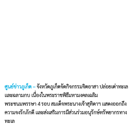
•
เกม
•
วิทยาศาสตร์
•
SMEs
•
หุ้น
•
อินโดจีน
•
กองทุนรวม
•
Celeb Online
•
Factcheck
•
ญี่ปุ่น
ศูนย์ข่าวภูเก็ต –
จังหวัดภูเก็ตจัดกิจกรรมจิตอาสา ปล่อยเต่าทะเล
และฉลามกบ เนื่องในพระราชพิธีมหามงคลเฉลิม
•
News1
พระชนมพรรษา 4 รอบ สมเด็จพระนางเจ้าสุทิดาฯ แสดงออกถึง
•
Gotomanager
ความจงรักภักดี และส่งเสริมการมีส่วนร่วมอนุรักษ์ทรัพยากรทาง
ทะเล