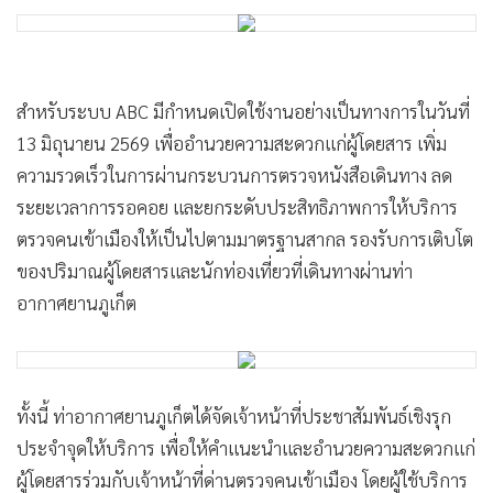
•
เกม
•
วิทยาศาสตร์
•
SMEs
สำหรับระบบ ABC มีกำหนดเปิดใช้งานอย่างเป็นทางการในวันที่
•
หุ้น
13 มิถุนายน 2569 เพื่ออำนวยความสะดวกแก่ผู้โดยสาร เพิ่ม
•
อินโดจีน
ความรวดเร็วในการผ่านกระบวนการตรวจหนังสือเดินทาง ลด
•
กองทุนรวม
ระยะเวลาการรอคอย และยกระดับประสิทธิภาพการให้บริการ
•
Celeb Online
ตรวจคนเข้าเมืองให้เป็นไปตามมาตรฐานสากล รองรับการเติบโต
•
Factcheck
ของปริมาณผู้โดยสารและนักท่องเที่ยวที่เดินทางผ่านท่า
•
ญี่ปุ่น
อากาศยานภูเก็ต
•
News1
•
Gotomanager
ทั้งนี้ ท่าอากาศยานภูเก็ตได้จัดเจ้าหน้าที่ประชาสัมพันธ์เชิงรุก
ประจำจุดให้บริการ เพื่อให้คำแนะนำและอำนวยความสะดวกแก่
ผู้โดยสารร่วมกับเจ้าหน้าที่ด่านตรวจคนเข้าเมือง โดยผู้ใช้บริการ