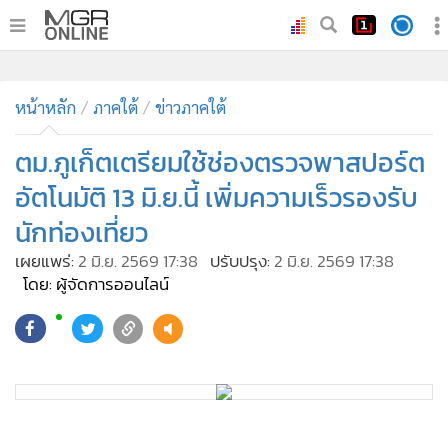
•
หน้าหลัก
•
หน้าหลัก
ทันเหตุการณ์
ภาคใต้
ข่าวภาคใต้
•
ภาคใต้
ตม.ภูเก็ตเตรียมใช้ช่องตรวจพาสปอร์ต
•
ภูมิภาค
อัตโนมัติ 13 มิ.ย.นี้ เพิ่มความเร็วรองรับ
•
Online Section
นักท่องเที่ยว
•
บันเทิง
เผยแพร่:
2 มิ.ย. 2569 17:38
ปรับปรุง:
2 มิ.ย. 2569 17:38
•
ผู้จัดการรายวัน
โดย: ผู้จัดการออนไลน์
•
คอลัมนิสต์
•
ละคร
•
CbizReview
•
Cyber BIZ
•
ผู้จัดกวน