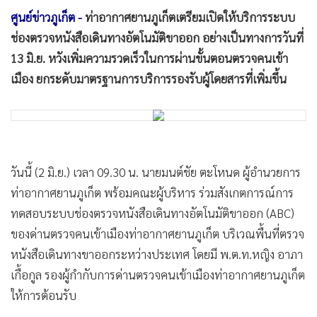
•
Good health & Well-being
ศูนย์ข่าวภูเก็ต -
ท่าอากาศยานภูเก็ตเตรียมเปิดให้บริการระบบ
•
Green Innovation & SD
ช่องตรวจหนังสือเดินทางอัตโนมัติขาออก อย่างเป็นทางการวันที่
•
Management & HR
13 มิ.ย. หวังเพิ่มความรวดเร็วในการผ่านขั้นตอนตรวจคนเข้า
•
MGR Live
เมือง ยกระดับมาตรฐานการบริการรองรับผู้โดยสารที่เพิ่มขึ้น
•
Infographic
•
การเมือง
•
ท่องเที่ยว
•
กีฬา
วันนี้ (2 มิ.ย.) เวลา 09.30 น. นายมนต์ชัย ตะโหนด ผู้อำนวยการ
•
ต่างประเทศ
ท่าอากาศยานภูเก็ต พร้อมคณะผู้บริหาร ร่วมสังเกตการณ์การ
•
Special Scoop
ทดสอบระบบช่องตรวจหนังสือเดินทางอัตโนมัติขาออก (ABC)
•
เศรษฐกิจ-ธุรกิจ
ของด่านตรวจคนเข้าเมืองท่าอากาศยานภูเก็ต บริเวณพื้นที่ตรวจ
•
จีน
หนังสือเดินทางขาออกระหว่างประเทศ โดยมี พ.ต.ท.หญิง อาภา
•
ชุมชน-คุณภาพชีวิต
เกื้อกูล รองผู้กำกับการด่านตรวจคนเข้าเมืองท่าอากาศยานภูเก็ต
•
อาชญากรรม
ให้การต้อนรับ
•
Motoring