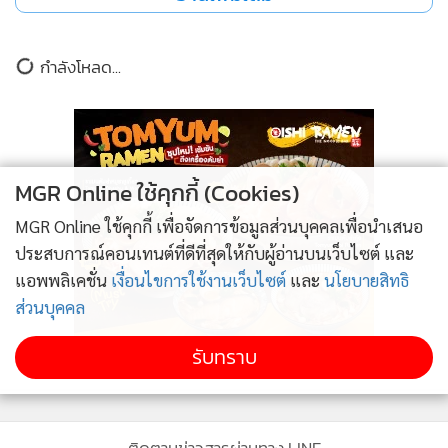
ปัญญา” สู่โลกดิจิทัล โดยเน้นบทบาทของมหาวิทยาลัยในการ
เชื่อมโยงพระพุทธศาสนา เทคโนโลยี และการเรียนรู้ร่วมสมัย เพื่อ
ข่าวในหมวดล่าสุด
ให้ประชาชนเข้าถึงองค์ความรู้ทางธรรมได้อย่างทั่วถึงและทันต่อ
การเปลี่ยนแปลงของยุคดิจิทัลห
โรงพยาบาลหาดใหญ่ ขอขอบคุณสโมสรโรตารีหาดใหญ่
1
ร่วมส่งต่อโอกาสแห่งการให้ เพื่อสุขภาพที่ดีของ
นึ่งในช่วงสำคัญของงานคือการเปิดตัวและสาธิตการใช้งาน “AI
ประชาชน
MGR Online ใช้คุกกี้ (Cookies)
Search” หรือ “พุทธทาส AI” ระบบค้นคว้าข้อมูลจากคลัง
2
MGR Online ใช้คุกกี้ เพื่อจัดการข้อมูลส่วนบุคคลเพื่อนำเสนอ
จดหมายเหตุพุทธทาสภิกขุ โดยคุณกรุณพล พานิช ผู้จัดการ
ประสบการณ์คอนเทนต์ที่ดีที่สุดให้กับผู้อ่านบนเว็บไซต์ และ
มูลนิธิหอจดหมายเหตุพุทธทาส อินทปัญโญ และรอง
29 สมาคมฮากกาไทย-มาเลเซีย รวมตัวจัดงานสาน
แอพพลิเคชั่น
เงื่อนไขการใช้งานเว็บไซต์
และ
นโยบายสิทธิ
3
ศาสตราจารย์ ดร.สินชัย กมลภิวงศ์ ผู้อำนวยการสำนักนวัตกรรม
สัมพันธ์พี่น้องฮากกา 2 ประเทศ
ส่วนบุคคล
ดิจิทัลและระบบอัจฉริยะ ม.อ. ร่วมอธิบายแนวคิดและทิศทาง
การพัฒนาระบบ ซึ่งมุ่งให้การสืบค้นข้อมูลทางธรรมและการเข้า
ประธานสภา อบจ.สงขลาเป็นประธานในพิธีเปิดโครงการ
รับทราบ
4
จัดงานของดีอำเภอนาหม่อม ประจำปีงบประมาณ พ.ศ.
ถึงแหล่งข้อมูลจดหมายเหตุดิจิทัลทำได้สะดวก รวดเร็ว และเป็น
2569
ระบบมากยิ่งขึ้นภ
ข่าวอื่นในหมวด