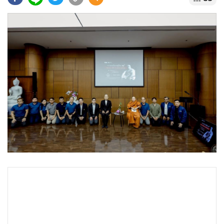
•
Good health & Well-being
•
Green Innovation & SD
•
Management & HR
•
MGR Live
•
Infographic
•
การเมือง
•
ท่องเที่ยว
•
กีฬา
•
ต่างประเทศ
•
Special Scoop
•
เศรษฐกิจ-ธุรกิจ
•
จีน
•
ชุมชน-คุณภาพชีวิต
•
อาชญากรรม
•
Motoring