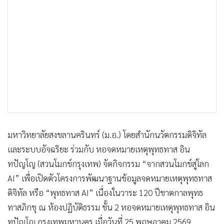
•
เกม
•
วิทยาศาสตร์
•
SMEs
•
หุ้น
•
อินโดจีน
•
กองทุนรวม
•
Celeb Online
•
Factcheck
•
ญี่ปุ่น
มหาวิทยาลัยสงขลานครินทร์ (ม.อ.) โดยสำนักนวัตกรรมดิจิทัล
•
News1
และระบบอัจฉริยะ ร่วมกับ หอจดหมายเหตุพุทธทาส อิน
ทปัญโญ (สวนโมกข์กรุงเทพ) จัดกิจกรรม “จากสวนโมกข์สู่โลก
•
Gotomanager
AI” เพื่อเปิดตัวโครงการพัฒนาฐานข้อมูลจดหมายเหตุพุทธทาส
ดิจิทัล หรือ “พุทธทาส AI” เนื่องในวาระ 120 ปีชาตกาลพุทธ
ทาสภิกขุ ณ ห้องปฏิบัติธรรม ชั้น 2 หอจดหมายเหตุพุทธทาส อิน
ทปัญโญ กรุงเทพมหานคร เมื่อวันที่ 25 พฤษภาคม 2569