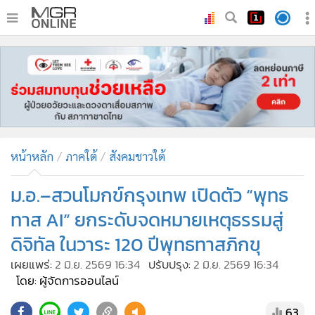
•
หน้าหลัก
•
ทันเหตุการณ์
•
ภาคใต้
•
ภูมิภาค
•
Online Section
หน้าหลัก
ภาคใต้
สังคมชาวใต้
•
บันเทิง
•
ผู้จัดการรายวัน
ม.อ.–สวนโมกข์กรุงเทพ เปิดตัว “พุทธ
•
คอลัมนิสต์
ทาส AI” ยกระดับจดหมายเหตุธรรมสู่
•
ละคร
ดิจิทัล ในวาระ 120 ปีพุทธทาสภิกขุ
•
CbizReview
เผยแพร่:
2 มิ.ย. 2569 16:34
ปรับปรุง:
2 มิ.ย. 2569 16:34
•
Cyber BIZ
โดย: ผู้จัดการออนไลน์
•
ผู้จัดกวน
63