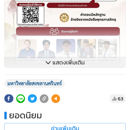
แสดงเพิ่มเติม
ช่วงต้นของงานเป็นการกล่าวรายงานภาพรวมโครงการโดยรอง
มหาวิทยาลัยสงขลานครินทร์
ศาสตราจารย์ ดร.เถกิง วงศ์ศิริโชติ รองอธิการบดีฝ่ายวิชาการ
และวิเทศสัมพันธ์ ม.อ. และกล่าวต้อนรับโดยนายแพทย์บัญชา
63
พงษ์พานิช ผู้อำนวยการหอจดหมายเหตุพุทธทาส อินทปัญโญ จ
ยอดนิยม
ากนั้น ผู้ช่วยศาสตราจารย์ ดร.นิวัติ แก้วประดับ อธิการบดี
อ่านเพิ่มเติม
มหาวิทยาลัยสงขลานครินทร์ ได้นำเสนอแนวคิดการส่งต่อ “พุทธ