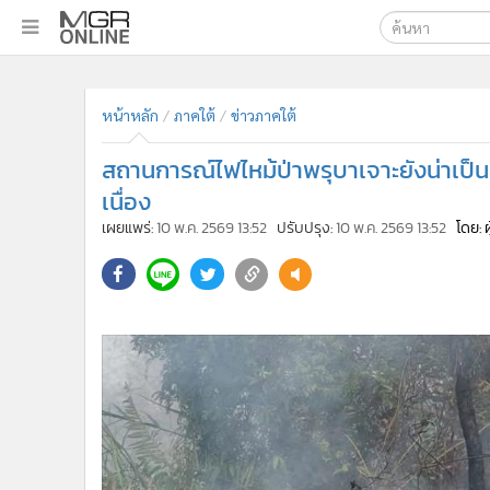
เลือกเครื่องมือท
•
หน้าหลัก
ค้นหา
•
ทันเหตุการณ์
Google
•
ภาคใต้
•
ภูมิภาค
MGR Onl
•
Online Section
ค้นหาขั
•
บันเทิง
•
ผู้จัดการรายวัน
•
คอลัมนิสต์
•
ละคร
•
CbizReview
•
Cyber BIZ
หน้าหลัก
ภาคใต้
ข่าวภาคใต้
•
ผู้จัดกวน
สถานการณ์ไฟไหม้ป่าพรุบาเจาะยังน่าเป็
•
Good health & Well-being
•
Green Innovation & SD
เนื่อง