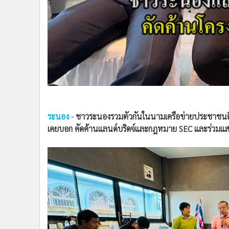
•
อินโดจีน
•
กองทุนรวม
•
Celeb Online
•
Factcheck
•
ญี่ปุ่น
•
News1
ระนอง -
ชาวระนองรวมตัวกันในนามเครือข่ายประชาชนติ
•
Gotomanager
เคยบอก คัดค้านแลนด์บริดจ์และกฎหมาย SEC และร่วมแสดง