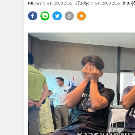
•
Management & HR
เผยแพร่:
9 พ.ค. 2569 21:55
ปรับปรุง:
9 พ.ค. 2569 21:55
โดย: ผู
•
MGR Live
•
Infographic
•
การเมือง
•
ท่องเที่ยว
•
กีฬา
•
ต่างประเทศ
•
Special Scoop
•
เศรษฐกิจ-ธุรกิจ
•
จีน
•
ชุมชน-คุณภาพชีวิต
•
อาชญากรรม
•
Motoring
•
เกม
•
วิทยาศาสตร์
•
SMEs
•
หุ้น