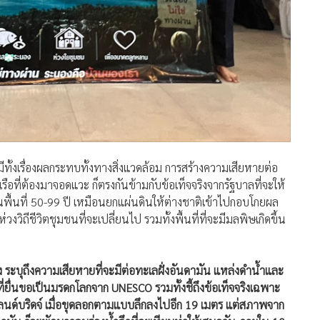
 มีทั้งเรื่องผลกระทบทั้งทางสิ่งแวดล้อม การสร้างความเสียหายต่อ
ือที่ต้องมาจอดแวะ ก็ตรงกันข้ามกับข้อเท็จจริงจากรัฐบาลที่จะให้
ื้นที่ 50-99 ปี เหมือนยกแผ่นดินให้ต่างชาติเข้าไปกอบโกยผล
ถีชีวิตชุมชนที่จะเปลี่ยนไป รวมทั้งพื้นที่ที่จะมีมลพิษเกิดขึ้น
บุถึงความเสียหายที่จะมีต่อทะเลฝั่งอันดามัน แหล่งดำน้ำและ
ที่ยื่นขอเป็นมรดกโลกจาก UNESCO รวมทั้งชี้ถึงข้อเท็จจริงเฉพาะ
รือแลนด์บริดจ์ เมื่อขุดลอกตามแบบลึกลงไปอีก 19 เมตร แต่สภาพจาก
มัน ก็จะพัดมากลบร่องน้ำลึกที่จะเทียบท่าให้เสมอกัน ภายใน 10
จ์ได้