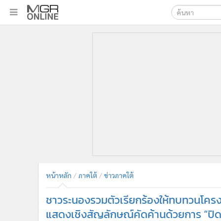
เลือกเครื่องมือท
•
หน้าหลัก
ค้นหา
•
ทันเหตุการณ์
Google
•
ภาคใต้
•
ภูมิภาค
MGR Onl
•
Online Section
ค้นหาขั
•
บันเทิง
•
ผู้จัดการรายวัน
•
คอลัมนิสต์
•
ละคร
•
CbizReview
•
Cyber BIZ
หน้าหลัก
ภาคใต้
ข่าวภาคใต้
•
ผู้จัดกวน
ชาวระนองรวมตัวเรียกร้องให้ทบทวนโค
•
Good health & Well-being
•
Green Innovation & SD
แสดงเชิงสัญลักษณ์คัดค้านด้วยการ “ปิด