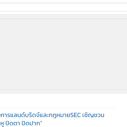
ี่ใช้
ine
้นสูง
รงการแลนด์บริดจ์และกฎหมายSEC เชิญชวน
หู ปิดตา ปิดปาก”