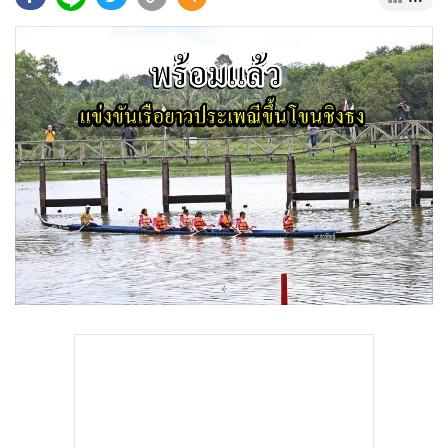
•
Good health & Well-being
•
Green Innovation & SD
•
Management & HR
•
MGR Live
•
Infographic
•
การเมือง
•
ท่องเที่ยว
•
กีฬา
•
ต่างประเทศ
•
Special Scoop
•
เศรษฐกิจ-ธุรกิจ
•
จีน
•
ชุมชน-คุณภาพชีวิต
•
อาชญากรรม
•
Motoring