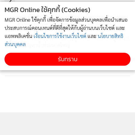
2
ตำบลนาชะอัง อ.เมือง จ.ชุมพร การจัดงานในครั้งนี้มี
MGR Online ใช้คุกกี้ (Cookies)
วัตถุประสงค์เพื่อเฉลิมพระเกียรติพระบาทสมเด็จพระเจ้าอยู่หัว
กมธ.พัฒนาเมืองฯ เปิดเวที “ภูเก็ตจัดการตนเอง” ระดม
3
MGR Online ใช้คุกกี้ เพื่อจัดการข้อมูลส่วนบุคคลเพื่อนำเสนอ
สืบสานพระราชปณิธานในการอนุรักษ์ฟื้นฟูแม่น้ำลำคลอง
ความเห็นแนวทางกระจายอำนาจ “มหานครภูเก็ต”
ประสบการณ์คอนเทนต์ที่ดีที่สุดให้กับผู้อ่านบนเว็บไซต์ และ
ตลอดจนเป็นการธำรงรักษาศิลปวัฒนธรรมอันดีงามของท้องถิ่น
แอพพลิเคชั่น
เงื่อนไขการใช้งานเว็บไซต์
และ
นโยบายสิทธิ
รมช.คมนาคม ลงติดตามการขุดลอกร่องน้ำคลองอู่ตะเภา
4
ส่งเสริมความรัก ความสามัคคีในหมู่ประชาชน และสนับสนุนการ
ส่วนบุคคล
แก้ปัญหาน้ำท่วมหาดใหญ่
ท่องเที่ยวเชิงวัฒนธรรมของจังหวัดชุมพร
รับทราบ
ข่าวอื่นในหมวด