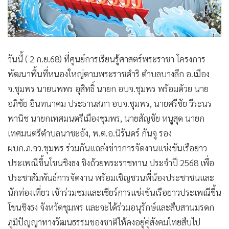
วันนี้ ( 2 ก.ย.68) ที่ศูนย์การเรียนรู้ศาสตร์พระราชา โครงการ
พัฒนาพื้นที่หนองใหญ่ตามพระราชดำริ ตำบลบางลึก อ.เมือง
จ.ชุมพร นายนพพร อุสิทธิ์ นายก อบจ.ชุมพร พร้อมด้วย นาย
อภิชัย อินทนาคม ประธานสภา อบจ.ชุมพร, นายศรีชัย วีระนร
พานิช นายกเทศมนตรีเมืองชุมพร, นายสัญชัย หนูสุด นายก
เทศมนตรีตำบลนาชะอัง, พ.ต.อ.นิรันดร์ กันจู รอง
ผบก.ภ.จว.ชุมพร ร่วมกันแถล่งข่าวการจัดงานแข่งขันเรือยาว
ประเพณีขึ้นโขนชิงธง ชิงถ้วยพระราชทาน ประจำปี 2568 เพื่อ
ประชาสัมพันธ์การจัดงาน พร้อมเชิญชวนพี่น้องประชาชนและ
นักท่องเที่ยว เข้าร่วมชมและเชียร์การแข่งขันเรือยาวประเพณีขึ้น
โขนชิงธง จังหวัดชุมพร และจะได้ร่วมอนุรักษ์และสืบสานมรดก
ภูมิปัญญาทางวัฒนธรรมของชาติให้คงอยู่คู่สังคมไทยสืบไป