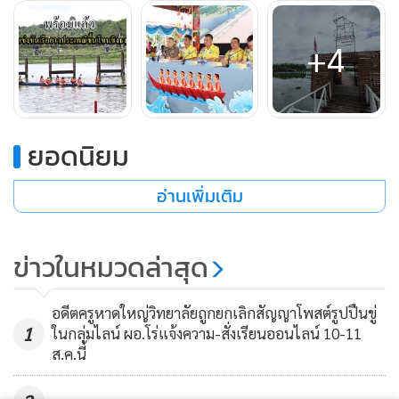
+4
ยอดนิยม
อ่านเพิ่มเติม
ข่าวในหมวดล่าสุด
อดีตครูหาดใหญ่วิทยาลัยถูกยกเลิกสัญญาโพสต์รูปปืนขู่
1
ในกลุ่มไลน์ ผอ.โร่แจ้งความ-สั่งเรียนออนไลน์ 10-11
โดยองค์การบริหารส่วนจังหวัดชุมพร กำหนดจัดงานแข่งขันเรือ
ส.ค.นี้
ยาวประเพณีขึ้นโขนชิงธง จังหวัดชุมพร ประจำปี 2568 ระหว่าง
วันที่ 10 – 14 กันยายน 2568 ณ คลองในหลวง หัววัง-พนังตัก