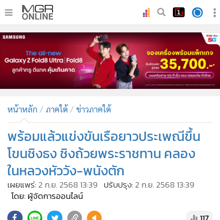
•
หน้าหลัก
•
ทันเหตุการณ์
•
ภาคใต้
•
ภูมิภาค
•
Online Section
หน้าหลัก
ภาคใต้
ข่าวภาคใต้
•
บันเทิง
•
ผู้จัดการรายวัน
พร้อมแล้วแข่งขันเรือยาวประเพณีขึ้น
•
คอลัมนิสต์
โขนชิงธง ชิงถ้วยพระราชทาน คลอง
•
ละคร
ในหลวงหัววัง-พนังตัก
•
CbizReview
เผยแพร่:
2 ก.ย. 2568 13:39
ปรับปรุง:
2 ก.ย. 2568 13:39
•
Cyber BIZ
โดย: ผู้จัดการออนไลน์
•
ผู้จัดกวน
117