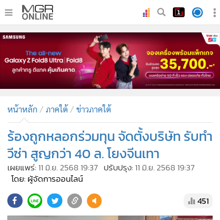
•
หน้าหลัก
•
ทันเหตุการณ์
•
ภาคใต้
•
ภูมิภาค
•
Online Section
หน้าหลัก
ภาคใต้
ข่าวภาคใต้
•
บันเทิง
•
ผู้จัดการรายวัน
ร้องถูกหลอกร่วมทุน จัดตั้งบริษัท รับทำ
•
คอลัมนิสต์
วีซ่า สูญกว่า 40 ล. โยงจีนเทา
•
ละคร
เผยแพร่:
11 มิ.ย. 2568 19:37
ปรับปรุง:
11 มิ.ย. 2568 19:37
•
CbizReview
โดย: ผู้จัดการออนไลน์
•
Cyber BIZ
451
•
ผู้จัดกวน