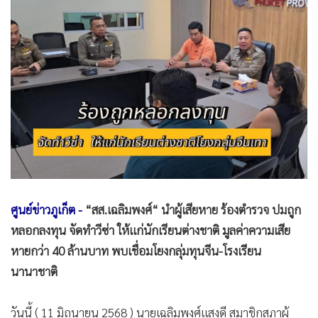
•
Good health & Well-being
•
Green Innovation & SD
•
Management & HR
•
MGR Live
•
Infographic
•
การเมือง
•
ท่องเที่ยว
•
กีฬา
•
ต่างประเทศ
•
Special Scoop
ศูนย์ข่าวภูเก็ต -
“สส.เฉลิมพงศ์“ นำผู้เสียหาย ร้องตำรวจ ปมถูก
•
เศรษฐกิจ-ธุรกิจ
หลอกลงทุน จัดทำวีซ่า ให้แก่นักเรียนต่างชาติ มูลค่าความเสีย
•
จีน
หายกว่า 40 ล้านบาท พบเชื่อมโยงกลุ่มทุนจีน-โรงเรียน
•
ชุมชน-คุณภาพชีวิต
นานาชาติ
•
อาชญากรรม
•
Motoring
วันนี้ ( 11 มิถุนายน 2568 ) นายเฉลิมพงศ์แสงดี สมาชิกสภาผู้