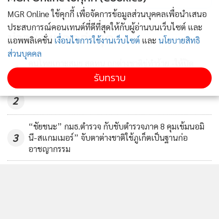
MGR Online ใช้คุกกี้ เพื่อจัดการข้อมูลส่วนบุคคลเพื่อนำเสนอ
จากการตรวจสอบข้อมูลเบื้องต้น พบว่า โรงเรียนนานาชาติ ดัง
ประสบการณ์คอนเทนต์ที่ดีที่สุดให้กับผู้อ่านบนเว็บไซต์ และ
ข่าวในหมวดล่าสุด
กล่าว มีทุนจดทะเบียน 20 ล้านบาท เปิดสอนระดับก่อนประถม
แอพพลิเคชั่น
เงื่อนไขการใช้งานเว็บไซต์
และ
นโยบายสิทธิ
ศึกษา และ อยู่ระหว่างดำเนินกิจการ โดยมีผู้ถือหุ้นทั้งชาวไทย
ส่วนบุคคล
คนไทยเกาะสมุย สุดทน ถูกต่างชาติขู่ทำร้าย -ให้ปิด
และชาวจีน ต่อมาเมื่อเกิดกระแสข่าว โรงเรียนได้ออก
1
กิจการ
รับทราบ
แถลงการณ์ปฏิเสธความเกี่ยวข้องกับ นางสาวพัช ผู้เเสียหาย
ยืนยันว่าเธอมีบทบาทชัดเจนในการดูแลเอกสารวีซ่า การอบรม
2
บุคลากร และการระดมทุนจากนักลงทุนต่างชาติ
“ชัยชนะ” กมธ.ตำรวจ กับชับตำรวจภาค 8 คุมเข้มนอมิ
3
นอกจากนี้ยังพบว่า นางสาวพัช มีชื่อเป็นกรรมการลำดับที่ 3 ของ
นี-สแกมเมอร์” จับตาต่างชาติใช้ภูเก็ตเป็นฐานก่อ
อาชญากรรม
โรงเรียนนานาชาติ และต่อมาได้เปิดบริษัทเอกชนอีก 1 บริษัท ซึ่ง
ระบุวัตถุประสงค์ ว่า ให้คำปรึกษาด้านกฎหมาย และมีอำนาจลง
ไม่รอช้า! ดาบตำรวจ สภ.ทุ่งลุง ดอดมอบตัวหลังถูกออก
4
นามแทนบริษัท จึงมีข้อสังเกตว่าอาจเป็นการเปิดบริษัทใน
หมายจับคดีครองสื่อลามกอนาจาร
ลักษณะ “นอมินี” เพื่อหลีกเลี่ยงกฎหมายไทย
ข่าวอื่นในหมวด