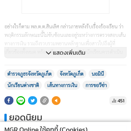
อย่างไรก็ตาม พล.ต.ต.สินเลิศ กล่าวภายหลังรับเรื่องร้องเรียน ว่า
พฤติกรรมลักษณะนี้ไม่ซับซ้อนและอยู่ระหว่างการตรวจสอบเส้น
ทางการเงิน รวมถึงรวบรวมพยานหลักฐานเพื่อสาวไปถึงผู้ที่
แสดงเพิ่มเติม
เกี่ยวข้องทั้งหมด พร้อมเตือนว่า การขอวีซ่านักเรียนควรดำเนิน
ผ่านหน่วยงานที่รับผิดชอบโดยตรง ไม่ควรผ่านนายหน้าหรือเอ
เย่น ที่อ้างว่าสามารถอำนวยความสะดวก เพราะเสี่ยงต่อการถูก
ตำรวจภูธรจังหวัดภูเก็ต
จังหวัดภูเก็ต
นอมินี
หลอกลวง และส่งผลเสียต่อภาพลักษณ์ของประเทศ
นักเรียนต่างชาติ
เส้นทางการเงิน
การขอวีซ่า
ด้านนายเฉลิมพงศ์ ระบุว่า กรณีนี้ควรเป็นอุทาหรณ์สำหรับผู้ที่
451
คิดจะลงทุนในธุรกิจเกี่ยวกับวีซ่าหรือแรงงานต่างชาติ ควรตรวจ
สอบและติดต่อผ่านหน่วยงานรัฐโดยตรง พร้อมย้ำว่าเหตุการณ์
ยอดนิยม
ในลักษณะนี้บั่นทอนความเชื่อมั่นของนักลงทุนและนักท่องเที่ยว
MGR Online ใช้คุกกี้ (Cookies)
ที่มีต่อจังหวัดภูเก็ต
อ่านเพิ่มเติม