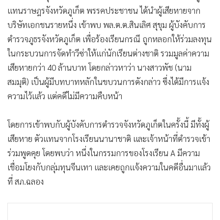
•
เกม
แทนราษฎรจังหวัดภูเก็ต พรรคประชาชน ได้นำผู้เสียหายจาก
•
วิทยาศาสตร์
บริษัทเอกชนรายหนึ่ง เข้าพบ พล.ต.ต.สินเลิศ สุขุม ผู้บังคับการ
•
SMEs
ตำรวจภูธรจังหวัดภูเก็ต เพื่อร้องเรียนกรณี ถูกหลอกให้ร่วมลงทุน
ในกระบวนการจัดทำวีซ่าให้แก่นักเรียนต่างชาติ รวมมูลค่าความ
•
หุ้น
เสียหายกว่า 40 ล้านบาท โดยกล่าวหาว่า นางสาวพัช (นาม
•
อินโดจีน
สมมุติ) เป็นผู้มีบทบาทหลักในขบวนการดังกล่าว ซึ่งได้มีการแจ้ง
•
กองทุนรวม
ความไว้แล้ว แต่คดีไม่มีความคืบหน้า
•
Celeb Online
•
Factcheck
โดยการเข้าพบกับผู้บังคับการตำรวจจังหวัดภูเก็ตในครั้งนี้ มีทั้งผู้
•
ญี่ปุ่น
เสียหาย ตัวแทนจากโรงเรียนนานาชาติ และเจ้าหน้าที่ตำรวจเข้า
•
News1
ร่วมพูดคุย โดยพบว่า หนึ่งในกรรมการของโรงเรียน A มีความ
•
Gotomanager
เชื่อมโยงกับกลุ่มทุนจีนเทา และเคยถูกแจ้งความในคดีอื่นมาแล้ว
ที่ สภ.ฉลอง