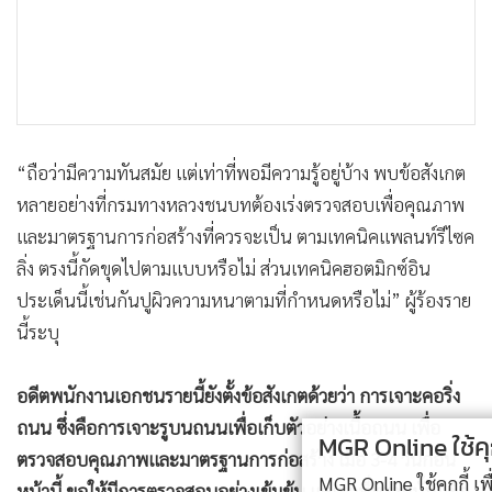
“ถือว่ามีความทันสมัย แต่เท่าที่พอมีความรู้อยู่บ้าง พบข้อสังเกต
หลายอย่างที่กรมทางหลวงชนบทต้องเร่งตรวจสอบเพื่อคุณภาพ
และมาตรฐานการก่อสร้างที่ควรจะเป็น ตามเทคนิคแพลนท์รีไซค
ลิ่ง ตรงนี้กัดขุดไปตามแบบหรือไม่ ส่วนเทคนิคฮอตมิกซ์อิน
ประเด็นนี้เช่นกันปูผิวความหนาตามที่กำหนดหรือไม่” ผู้ร้องราย
นี้ระบุ
อดีตพนักงานเอกชนรายนี้ยังตั้งข้อสังเกตด้วยว่า การเจาะคอริ่ง
ถนน ซึ่งคือการเจาะรูบนถนนเพื่อเก็บตัวอย่างเนื้อถนน เพื่อ
MGR Online ใช้คุกกี้ (Cookies)
ตรวจสอบคุณภาพและมาตรฐานการก่อสร้าง เมื่อ 3-4 วันก่อน
MGR Online ใช้คุกกี้ เพื่อจัดการข้อมูลส่วนบุคคลเพื่อนำเสนอ
หน้านี้ ขอให้มีการตรวจสอบอย่างเข้มข้น แต่เท่าที่ทราบนั้นมีข้อ