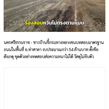
•
Good health & Well-being
•
Green Innovation & SD
•
Management & HR
•
MGR Live
•
Infographic
•
การเมือง
นครศรีธรรมราช - ชาวบ้านจี้กรมทางหลวงชนบทสอบมาตรฐาน
•
ท่องเที่ยว
ถนนในพื้นที่ อ.ท่าศาลา งบประมาณกว่า 54 ล้านบาท ตั้งข้อ
•
กีฬา
สังเกตุ ขุดตัวอย่างทดสอบส่อความหนาไม่ได้ วัสดุไม่จับตัว
•
ต่างประเทศ
•
Special Scoop
•
เศรษฐกิจ-ธุรกิจ
•
จีน
•
ชุมชน-คุณภาพชีวิต
•
อาชญากรรม
•
Motoring