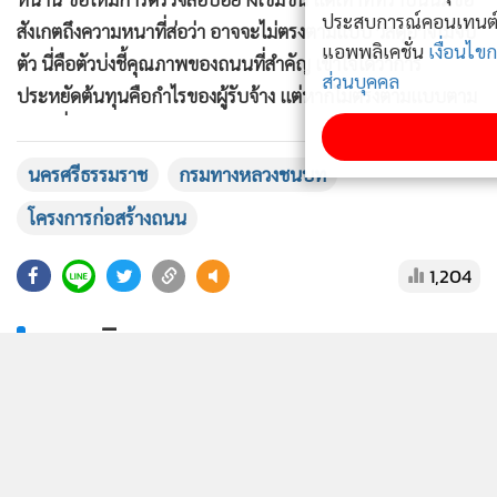
ประสบการณ์คอนเทนต์ที่ดีที่สุดให้กับผู้อ่านบนเว็บไซต์ และ
สังเกตถึงความหนาที่ส่อว่า อาจจะไม่ตรงตามแบบ วัสดุอาจไม่จับ
แอพพลิเคชั่น
เงื่อนไขการใช้งานเว็บไซต์
และ
นโยบายสิทธิ
ตัว นี่คือตัวบ่งชี้คุณภาพของถนนที่สำคัญ เข้าใจได้ว่าการ
ส่วนบุคคล
ประหยัดต้นทุนคือกำไรของผู้รับจ้าง แต่หากไม่ตรงตามแบบตาม
สเปคที่กำหนดกรมทางหลวงชนบทจะกล้าตรวจรับงานหรือไม่
รับทราบ
นครศรีธรรมราช
กรมทางหลวงชนบท
โครงการก่อสร้างถนน
1,204
ยอดนิยม
อ่านเพิ่มเติม
ข่าวในหมวดล่าสุด