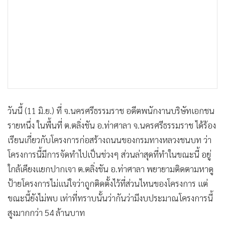
•
เกม
•
วิทยาศาสตร์
•
SMEs
•
หุ้น
•
อินโดจีน
•
กองทุนรวม
•
Celeb Online
วันนี้ (11 มิ.ย.) ที่ จ.นครศรีธรรมราช อดีตพนักงานบริษัทเอกชน
•
Factcheck
รายหนึ่ง ในพื้นที่ ต.ตลิ่งชัน อ.ท่าศาลา จ.นครศรีธรรมราช ได้ร้อง
•
ญี่ปุ่น
เรียนเกี่ยวกับโครงการก่อสร้างถนนของกรมทางหลวงชนบท ว่า
•
News1
โครงการนี้มีการจัดทำไปเป็นช่วงๆ ส่วนล่าสุดที่ทำในขณะนี้ อยู่
•
Gotomanager
ใกล้เคียงแยกปากเจา ต.ตลิ่งชัน อ.ท่าศาลา พยายามติดตามหาดู
ป้ายโครงการไม่แน่ใจว่าถูกติดตั้งไว้ที่ส่วนไหนของโครงการ แต่
ขณะนี้ยังไม่พบ เท่าที่ทราบนั้นว่ากันว่ามีงบประมาณโครงการนี้
สูงมากกว่า 54 ล้านบาท