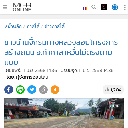
•
หน้าหลัก
หน้าหลัก
ภาคใต้
ข่าวภาคใต้
•
ทันเหตุการณ์
•
ชาวบ้านจี้กรมทางหลวงสอบโครงการ
ภาคใต้
•
ภูมิภาค
สร้างถนน อ.ท่าศาลาหวั่นไม่ตรงตาม
•
Online Section
แบบ
•
บันเทิง
เผยแพร่:
11 มิ.ย. 2568 14:36
ปรับปรุง:
11 มิ.ย. 2568 14:36
•
ผู้จัดการรายวัน
โดย: ผู้จัดการออนไลน์
•
คอลัมนิสต์
1,204
•
ละคร
•
CbizReview
•
Cyber BIZ
•
ผู้จัดกวน