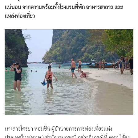
•
เกม
แน่นอน จากความพร้อมทั้งโรงแรมที่พัก อาหารฮาลาล และ
•
วิทยาศาสตร์
แหล่งท่องเที่ยว
•
SMEs
•
หุ้น
•
อินโดจีน
•
กองทุนรวม
•
Celeb Online
•
Factcheck
•
ญี่ปุ่น
•
News1
•
Gotomanager
นางสาวโศรยา หอมชื่น ผู้อำนวยการการท่องเที่ยวแห่ง
ประเทศไทย(ททท.) สำนักงานกระบี่ กล่าวถึงกรณีที่ ททท.ได้ลง