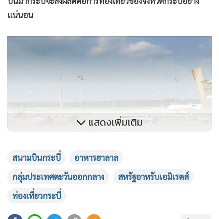
บินมากระบี่จะส่งผลดีต่อการท่องเที่ยวของจังหวัดกระบี่อย่าง
แน่นอน
แสดงเพิ่มเติม
สนามบินกระบี่
อาหารฮาลาล
กลุ่มประเทศตะวันออกกลาง
สหรัฐอาหรับเอมิเรตส์
ด้าน นางกุสุมา กิ่งเล็ก ประธานชมรมกระบี่ฮาลาลแอนด์มุสลิมเฟ
ท่องเที่ยวกระบี่
รนด์ลี่ และผู้บริหารโรงแรมอ่าวนางปริ้นซ์วิลล์ วิลล่ารีสอร์ท