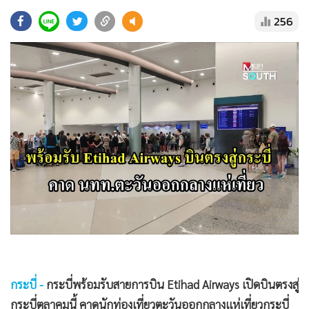
•
Good health & Well-being
256
•
Green Innovation & SD
•
Management & HR
•
MGR Live
•
Infographic
•
การเมือง
•
ท่องเที่ยว
•
กีฬา
•
ต่างประเทศ
•
Special Scoop
•
เศรษฐกิจ-ธุรกิจ
•
จีน
•
ชุมชน-คุณภาพชีวิต
•
อาชญากรรม
กระบี่ -
กระบี่พร้อมรับสายการบิน Etihad Airways เปิดบินตรงสู่
•
Motoring
กระบี่ตุลาคมนี้ คาดนักท่องเที่ยวตะวันออกกลางแห่เที่ยวกระบี่