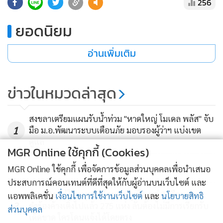
256
แอนด์สปา เปิดเผยว่า นักท่องเที่ยวจากตะวันออกกลางที่เดินทาง
เข้ามาท่องเที่ยว เขาจะมองในเรื่องของอาหารฮาลาลและความ
ยอดนิยม
เป็นมุสลิม เฟรนลี่ เป็นหลัก ซึ่งจังหวัดกระบี่ มีความพร้อมอยู่แล้ว
ด้วยประชากรที่เป็นมุสลิมประมาณ 40 เปอร์เซ็นต์ และทราบว่า
อ่านเพิ่มเติม
กลุ่มประเทศตะวันออกกลางจะมีความชื่นชอบจังหวัดกระบี่เป็น
อย่างมาก เนื่องด้วยเขามีความรู้สึกว่าอาหารทานได้ มีวัฒนธรรม
ข่าวในหมวดล่าสุด
อิสลาม มีพี่น้องมีชุมชนที่เป็นมุสลิมกระจายอยู่ทั่วจังหวัด
สำหรับนักท่องเที่ยวกลุ่มนี้ชื่นชอบในการท่องเที่ยวตามชุมชน
สงขลาเตรียมแผนรับน้ำท่วม "หาดใหญ่ โมเดล พลัส" จับ
1
มือ ม.อ.พัฒนาระบบเตือนภัย มอบรองผู้ว่าฯ แบ่งเขต
มากกว่าทะเล สำหรับโรงแรมอ่าวนางปริ้นซ์วิลล์ วิลล่ารีสอร์ท
ดูแล
แอนด์สปา เป็นโรงแรมที่มีครัวฮาลาล จึงสามารถตอบโจทย์นัก
MGR Online ใช้คุกกี้ (Cookies)
ท่องเที่ยวจากตะวันออกกลางได้และว่าโรงแรมฮาลาล ในพื้นที่
2
MGR Online ใช้คุกกี้ เพื่อจัดการข้อมูลส่วนบุคคลเพื่อนำเสนอ
จังหวัดกระบี่ มีประมาณ 10 แห่ง รวมประมาณ 300 ห้อง
ประสบการณ์คอนเทนต์ที่ดีที่สุดให้กับผู้อ่านบนเว็บไซต์ และ
กระจายอยู่ในพื้นที่ อ่าวนาง ไร่เล เกาะพีพี คลองม่วง นอกจากนี้
มท.4 ลุยแก้ใบอนุญาตโรงแรมภูเก็ต แค่ 2 เดือนสาง
แอพพลิเคชั่น
เงื่อนไขการใช้งานเว็บไซต์
และ
นโยบายสิทธิ
3
ยังมีโรงแรมอีกหลายแห่งที่ไม่ได้ขึ้นทะเบียน เนื่องจากเขามองว่า
คำร้องค้างเติ้งไปแล้ว 275 แห่ง ลั่นต้องไม่มีการเรียกรับ
ส่วนบุคคล
เด็ดขาด ใครโดนแจ้งได้โดยตรง
ด้วยตัวของเขาเองเป็นมุสลิมอยู่แล้ว จึงไม่ได้ขึ้นทะเบียน