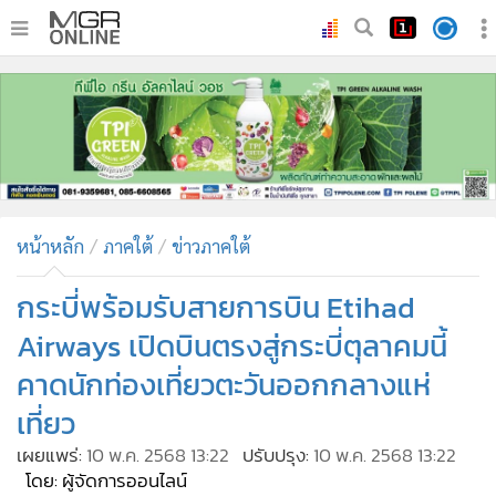
•
หน้าหลัก
•
ทันเหตุการณ์
•
ภาคใต้
•
ภูมิภาค
•
Online Section
หน้าหลัก
ภาคใต้
ข่าวภาคใต้
•
บันเทิง
•
ผู้จัดการรายวัน
กระบี่พร้อมรับสายการบิน Etihad
•
คอลัมนิสต์
Airways เปิดบินตรงสู่กระบี่ตุลาคมนี้
•
ละคร
คาดนักท่องเที่ยวตะวันออกกลางแห่
•
CbizReview
เที่ยว
•
Cyber BIZ
เผยแพร่:
10 พ.ค. 2568 13:22
ปรับปรุง:
10 พ.ค. 2568 13:22
•
ผู้จัดกวน
โดย: ผู้จัดการออนไลน์