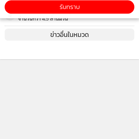
รับทราบ
ตำรวจนราธิวาสบุกยึดยาสูบเถื่อนคาบ้านร้างที่ตากใบ
4
ประธานชมรมกระบี่ฮาลาล แอนด์ มุสลิมเฟรนด์ลี่ กล่าวด้วยว่า
จำนวนกว่า 4.5 ล้านมวน
สนามบินกระบี่ เป็นเสมือนประตูของจังหวัด แต่ยังขาดครัวฮา
ข่าวอื่นในหมวด
ลาล หรือร้านอาหารที่มีมาตรฐานฮาลาล หากว่าทางผู้บริหารเห็น
ความสำคัญ ก็เชื่อว่าครัวฮาลาลในสนามบินกระบี่ เกิดขึ้นได้ไม่
ยาก และจะสามารถตอบโจทย์ในการต้อนรับนักท่องเที่ยวจาก
ตะวันออกกลางได้อีกทางหนึ่ง และเชื่อว่าเมื่อเที่ยวบิน Etihad
Airways เปิดบิน ก็จะทำให้การท่องเที่ยวของจังหวัดกระบี่ คึกคัก
ติดตามข่าวสารผ่านทาง LINE
มากขึ้น
MGR Online Application
ติดตาม MGR Online