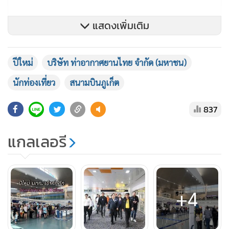
แสดงเพิ่มเติม
ปีใหม่
บริษัท ท่าอากาศยานไทย จำกัด (มหาชน)
นักท่องเที่ยว
สนามบินภูเก็ต
เพื่อรองรับการเดินทางของผู้โดยสารในช่วงเทศกาลปีใหม่ 2568
ซึ่งในวันที่ 28 ธ.ค.67 มีจำนวนผู้โดยสารใช้บริการ ทภก.
837
ประมาณ 62,000 คน และมีจำนวนเที่ยวบินรวม 362 เที่ยวบิน
โดย ทภก. ได้เพิ่มช่องทางอำนวยความสะดวกให้ผู้โดยสาร โดย
แกลเลอรี
เปิดช่องทางใช้งานระบบ Biometric เพื่อความรวดเร็ว และ ลด
เวลารอคอยด้านการเช็กอิน พร้อมจัดเจ้าหน้าที่เชิงรุกอำนวย
ความสะดวก และให้คำแนะนำในการผ่านช่องทางต่างๆ
+4