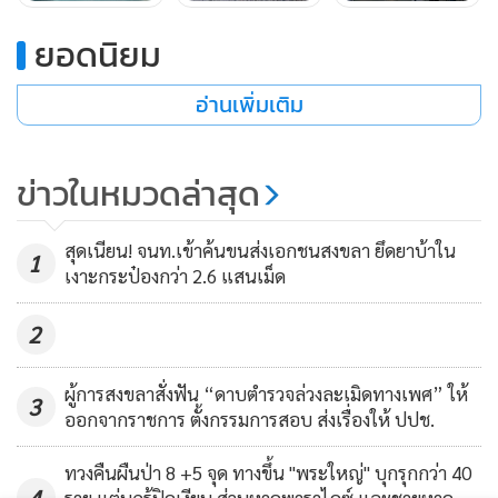
ยอดนิยม
อ่านเพิ่มเติม
ข่าวในหมวดล่าสุด
สุดเนียน! จนท.เข้าค้นขนส่งเอกชนสงขลา ยึดยาบ้าใน
1
เงาะกระป๋องกว่า 2.6 แสนเม็ด
2
พร้อมทั้งจัดเตรียมสิ่งอำนวยความสะดวกให้พร้อมรองรับการให้
บริการตลอดเวลา และได้บูรณาการร่วมกับหน่วยงานความมั่นคง
ผู้การสงขลาสั่งฟัน “ดาบตำรวจล่วงละเมิดทางเพศ” ให้
ในพื้นที่จังหวัดภูเก็ต กำชับผู้ให้บริการรถยนต์สาธารณะให้ปฏิบัติ
3
ออกจากราชการ ตั้งกรรมการสอบ ส่งเรื่องให้ ปปช.
ตามกฎระเบียบและข้อบังคับอย่างเคร่งครัด เพื่อให้ผู้โดยสารและ
ผู้ใช้บริการเกิดความมั่นใจ และได้รับการบริการที่สะดวก
ทวงคืนผืนป่า 8 +5 จุด ทางขึ้น "พระใหญ่" บุกรุกกว่า 40
4
ราย แต่นกรู้ปิดเงียบ ส่วนหาดพาราไดซ์ และชายหาด