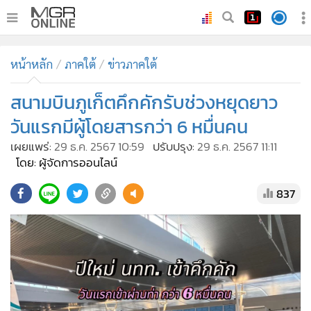
•
หน้าหลัก
หน้าหลัก
ภาคใต้
ข่าวภาคใต้
•
ทันเหตุการณ์
•
สนามบินภูเก็ตคึกคักรับช่วงหยุดยาว
ภาคใต้
•
ภูมิภาค
วันแรกมีผู้โดยสารกว่า 6 หมื่นคน
•
Online Section
เผยแพร่:
29 ธ.ค. 2567 10:59
ปรับปรุง:
29 ธ.ค. 2567 11:11
•
บันเทิง
โดย: ผู้จัดการออนไลน์
•
ผู้จัดการรายวัน
837
•
คอลัมนิสต์
•
ละคร
•
CbizReview
•
Cyber BIZ
•
ผู้จัดกวน