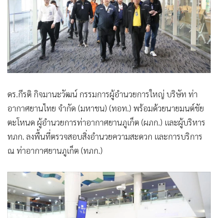
•
เกม
•
วิทยาศาสตร์
•
SMEs
•
หุ้น
•
อินโดจีน
•
กองทุนรวม
ดร.กีรติ กิจมานะวัฒน์ กรรมการผู้อำนวยการใหญ่ บริษัท ท่า
•
Celeb Online
อากาศยานไทย จำกัด (มหาชน) (ทอท.) พร้อมด้วยนายมนต์ชัย
•
Factcheck
ตะโหนด ผู้อำนวยการท่าอากาศยานภูเก็ต (ผภก.) และผู้บริหาร
•
ญี่ปุ่น
ทภก. ลงพื้นที่ตรวจสอบสิ่งอำนวยความสะดวก และการบริการ
•
News1
ณ ท่าอากาศยานภูเก็ต (ทภก.)
•
Gotomanager