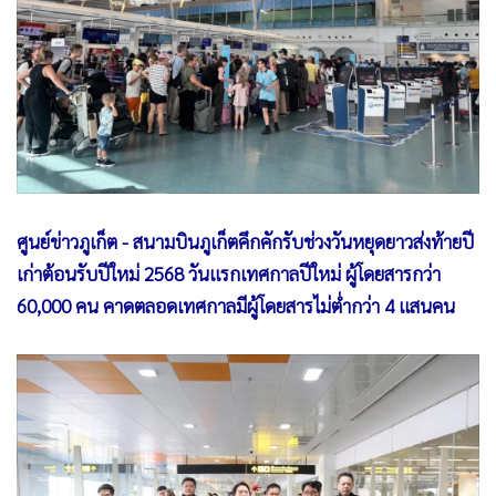
•
Good health & Well-being
•
Green Innovation & SD
•
Management & HR
•
MGR Live
•
Infographic
•
การเมือง
•
ท่องเที่ยว
•
กีฬา
ศูนย์ข่าวภูเก็ต - สนามบินภูเก็ตคึกคักรับช่วงวันหยุดยาวส่งท้ายปี
เก่าต้อนรับปีใหม่ 2568 วันแรกเทศกาลปีใหม่ ผู้โดยสารกว่า
•
ต่างประเทศ
60,000 คน คาดตลอดเทศกาลมีผู้โดยสารไม่ต่ำกว่า 4 แสนคน
•
Special Scoop
•
เศรษฐกิจ-ธุรกิจ
•
จีน
•
ชุมชน-คุณภาพชีวิต
•
อาชญากรรม
•
Motoring