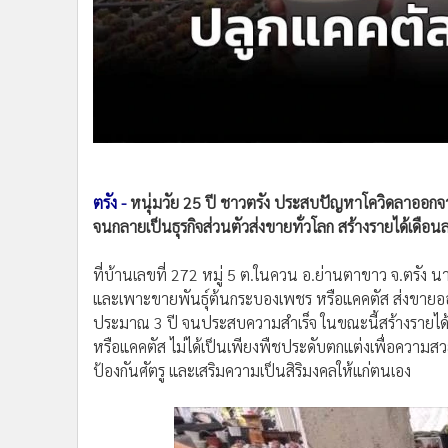
•
อินโดจีน
•
กองทุนรวม
•
Celeb Online
•
Factcheck
•
ญี่ปุ่น
•
News1
•
Gotomanager
ตรัง -
หนุ่มวัย 25 ปี ชาวตรัง ประสบปัญหาโควิดลาออกจ
จนกลายเป็นธุรกิจส่วนตัวส่งขายทั่วโลก สร้างรายได้เดื
ที่บ้านเลขที่ 272 หมู่ 5 ต.ในควน อ.ย่านตาขาว จ.ตรัง น
และเพาะขายพันธุ์ต้นกระบองเพชร หรือแคคตัส ส่งขายอ
ประมาณ 3 ปี จนประสบความสำเร็จ ในขณะนี้สร้างรายได้
หรือแคคตัส ไม่ได้เป็นเพียงพืชประดับตกแต่งเพื่อความสว
ป้องกันศัตรู และเสริมความเป็นสิริมงคลให้แก่ตนเอง