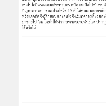
เทคโนโลยีพระจอมเกล้าพระนครเหนือ แต่เมื่อไปทำงานด้
ปัญหาการระบาดของโรคโควิด-19 ทำให้ตนเองอยากกลับบ้า
หรือแคคตัส จึงรู้สึกชอบ และสนใจ จึงเริ่มทดลองเลี้ยง และคิ
มาขายไปก่อน โดยไม่ได้ทำการเพาะขยายพันธุ์เอง ปรากฏว
ได้หรือไม่
ตอนแรกหนุ่มน้อยรายนี้ต้องการจะขายต้นกระบองเพชร หรื
เริ่มต้นทำอย่างจริงจัง ด้วยการลงทุนสร้างโรงเรือนขึ้นมา
เนื้อที่ 200 ตารางเมตร เป็นโรงปลูก เริ่มต้นด้วยการซื้อพ
เมล็ดไปเพาะ แล้วนำมาเพาะขยาย และผสมพันธุ์ด้วยจินตนา
เดียว ไม่ซ้ำใคร โดยขณะนี้ทำมาได้ประมาณ 3 ปีแล้ว ได
ต้นกระบองเพชร หรือแคคตัสนับหมื่นต้น ส่วนใหญ่จะเป็น