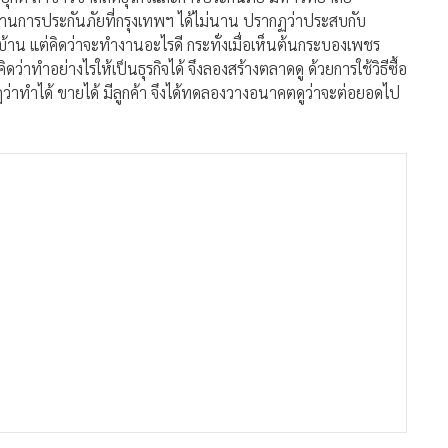
านการประกันภัยที่กรุงเทพฯ ได้ไม่นาน ปรากฏว่าประสบกับ
น แต่คิดว่าจะทำงานอะไรดี กระทั่งเมื่อเห็นต้นกระบองเพชร
ดว่าทำอย่างไรให้เป็นธุรกิจได้ จึงลองสร้างตลาดดู ด้วยการใช้วิธีซื้อ
่าทำได้ ขายได้ มีลูกค้า จึงได้ทดลองวางอนาคตดูว่าจะต่อยอดไป
อแคคตัส แค่ในเมืองไทย แต่ต่อมาได้เริ่มเจาะตลาดต่างชาติ และ
 2 โรง โดยโรงหนึ่งเป็นโรงเพาะเมล็ด และโรงอนุบาล ส่วนอีกโรง
่อแม่พันธุ์จากที่อื่นมาก่อน จากนั้นนำมาผสมแล้วเกิดเมล็ดมา ก็นำ
การของตนเอง ทำให้ต้นไม้ที่ได้แต่ละต้นจะมีสีสันเพียงหนึ่ง
้รับความสนใจมากทั้งในและต่างประเทศ และในแปลงปลูกขณะนี้มี
พันธุ์ยิมโนคาไลเซียม