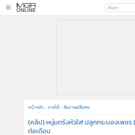
เลือกเครื่องมือท
•
หน้าหลัก
ค้นหา
•
ทันเหตุการณ์
Google
•
ภาคใต้
•
ภูมิภาค
MGR Onl
•
Online Section
ค้นหาขั
•
บันเทิง
•
ผู้จัดการรายวัน
•
คอลัมนิสต์
•
ละคร
•
CbizReview
•
Cyber BIZ
หน้าหลัก
ภาคใต้
สัมภาษณ์พิเศษ
•
ผู้จัดกวน
(คลิป) หนุ่มตรังหัวใส! ปลูกกระบองเพชร 
•
Good health & Well-being
•
Green Innovation & SD
ต่อเดือน