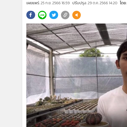
•
Management & HR
เผยแพร่:
25 ก.ย. 2566 16:59
ปรับปรุง:
29 ต.ค. 2566 14:20
โดย:
•
MGR Live
•
Infographic
•
การเมือง
•
ท่องเที่ยว
•
กีฬา
•
ต่างประเทศ
•
Special Scoop
•
เศรษฐกิจ-ธุรกิจ
•
จีน
•
ชุมชน-คุณภาพชีวิต
•
อาชญากรรม
•
Motoring
•
เกม
•
วิทยาศาสตร์
•
SMEs
•
หุ้น