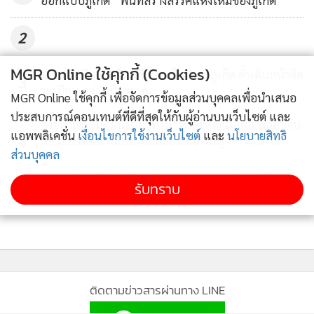
ออกแบบภูเก็ต” พื้นที่สร้างสรรค์แห่งใหม่ของภูเก็ต
ผ่อน THE CUST CONDO ไม่ต่างกับค่าเช่าห้อง ในราคาเริ่มต้นที่
2
1.29 ล้านบาท ส่วนในด้านทำเลที่ตั้ง ทางอโนชาพร็อพเพอร์ตี้ได้
มีการเก็บข้อมูลที่อยู่อาศัยทั้งหมดในละแวก 1-3 กิโลเมตร ทำให้
MGR Online ใช้คุกกี้ (Cookies)
มท.4 นำทีมจับ เจ็ตสกีเถื่อน ในทะเลภูเก็ต ย้ำเดินหน้าจัด
ทราบว่า ทำเล ถ.ศรีสุทัศน์ ต.รัษฎา อ.เมือง จ.ภูเก็ต แห่งนี้ มี
3
ระเบียบ อย่างเป็นระบบ
MGR Online ใช้คุกกี้ เพื่อจัดการข้อมูลส่วนบุคคลเพื่อนำเสนอ
ประชากรอาศัยอยู่จำนวนมาก จึงอยากให้ผู้คนในกลุ่มนี้มีที่อยู่
ประสบการณ์คอนเทนต์ที่ดีที่สุดให้กับผู้อ่านบนเว็บไซต์ และ
อาศัยที่ปลอดภัย มีคุณภาพมาตรฐาน สร้างคุณภาพชีวิตที่ดี ที่
สงขลาเตรียมแผนรับน้ำท่วม "หาดใหญ่ โมเดล พลัส" จับ
แอพพลิเคชั่น
เงื่อนไขการใช้งานเว็บไซต์
และ
นโยบายสิทธิ
4
สำคัญราคาที่คุ้มยิ่งกว่าเช่า
มือ ม.อ.พัฒนาระบบเตือนภัย มอบรองผู้ว่าฯ แบ่งเขต
ส่วนบุคคล
ดูแล
รับทราบ
ข่าวอื่นในหมวด
ติดตามข่าวสารผ่านทาง LINE