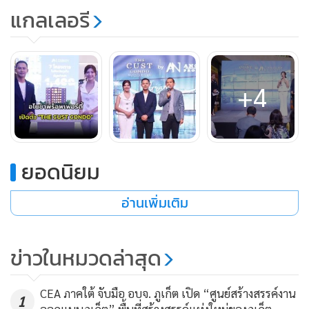
แกลเลอรี
+4
ยอดนิยม
อ่านเพิ่มเติม
นายอโนชา เผ่าจินดา กรรมการผู้จัดการ อโนชาพร็อพเพอร์ตี้
กล่าวว่า ก่อนที่จะตัดสินใจลงทุนคอนโดมิเนียม โครงการ THE
CUST CONDO แห่งนี้ เขาคิดถึงกลุ่มผู้เช่าที่อยู่อาศัยราคาเดือน
ข่าวในหมวดล่าสุด
ละ 4,000-5,000 บาท ซึ่งมีอยู่เป็นจำนวนมากในภูเก็ตและใน
ย่านที่จะขึ้นโครงการ จึงอยากให้คนกลุ่มนี้มีที่อยู่อาศัยเป็นของ
CEA ภาคใต้ จับมือ อบจ. ภูเก็ต เปิด “ศูนย์สร้างสรรค์งาน
1
ตัวเองในราคาเท่ากับเช่า หรือซื้อไว้ลงทุนก็คุ้มค่า เพราะราคา