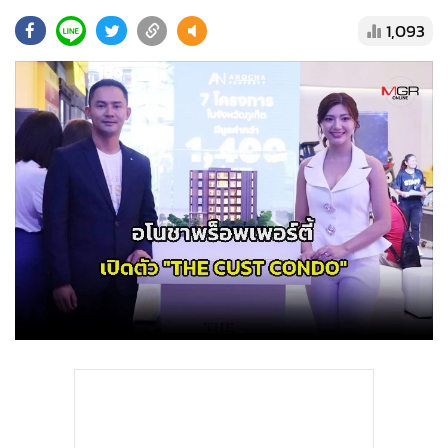
•
Good health & Well-being
1,093
•
Green Innovation & SD
•
Management & HR
•
MGR Live
•
Infographic
•
การเมือง
•
ท่องเที่ยว
•
กีฬา
•
ต่างประเทศ
•
Special Scoop
•
เศรษฐกิจ-ธุรกิจ
•
จีน
•
ชุมชน-คุณภาพชีวิต
•
อาชญากรรม
•
Motoring