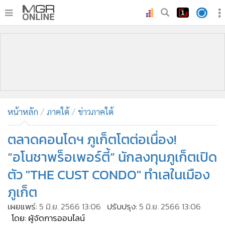
•
หน้าหลัก
•
ทันเหตุการณ์
•
ภาคใต้
•
ภูมิภาค
•
Online Section
หน้าหลัก
ภาคใต้
ข่าวภาคใต้
•
บันเทิง
•
ผู้จัดการรายวัน
ตลาดคอนโดฯ ภูเก็ตโตต่อเนื่อง!
•
คอลัมนิสต์
“อโนชาพร็อเพอร์ตี้” นักลงทุนภูเก็ตเปิด
•
ละคร
ตัว "THE CUST CONDO" ทำเลในเมือง
•
CbizReview
ภูเก็ต
•
Cyber BIZ
เผยแพร่:
5 มิ.ย. 2566 13:06
ปรับปรุง:
5 มิ.ย. 2566 13:06
•
ผู้จัดกวน
โดย: ผู้จัดการออนไลน์