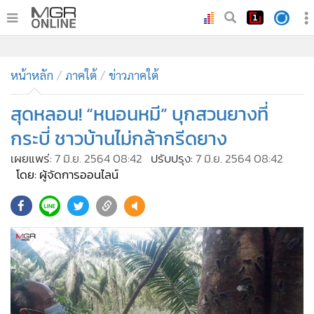
•
หน้าหลัก
•
หน้าหลัก
ทันเหตุการณ์
ภาคใต้
ข่าวภาคใต้
•
ภาคใต้
สุดหลอน! “หนอนหมี” บุกสวนยางที่
•
ภูมิภาค
กระบี่ ชาวบ้านไม่กล้ากรีดยาง
•
Online Section
เผยแพร่:
7 มิ.ย. 2564 08:42
ปรับปรุง:
7 มิ.ย. 2564 08:42
•
บันเทิง
โดย: ผู้จัดการออนไลน์
•
ผู้จัดการรายวัน
•
คอลัมนิสต์
•
ละคร
•
CbizReview
•
Cyber BIZ
•
ผู้จัดกวน