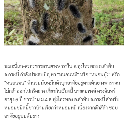
•
เกม
•
วิทยาศาสตร์
•
SMEs
•
หุ้น
•
อินโดจีน
•
กองทุนรวม
•
Celeb Online
ขณะนี้เกษตรกรชาวสวนยางพาราใน ต.ทุ่งไทรทอง อ.ลำทับ
•
Factcheck
จ.กระบี่ กำลังประสบปัญหา "หนอนหมี" หรือ "หนอนบุ้ง" หรือ
•
ญี่ปุ่น
"หนอนขน" จำนวนนับหมื่นตัวบุกอาศัยอยู่ตามต้นยางพาราจน
•
News1
ไม่กล้าออกไปกรีดยาง เกี่ยวกับเรื่องนี้ นายสมพงษ์ ดวงจันทร์
•
Gotomanager
อายุ 59 ปี ชาวบ้าน ม.4 ต.ทุ่งไทรทอง อ.ลำทับ จ.กระบี่ สำหรับ
หนอนชนิดนี้ชาวบ้านเรียกว่าหนอนหมี เนื่องจากตัวสีดำ ชอบ
อาศัยอยู่บนต้นยาง