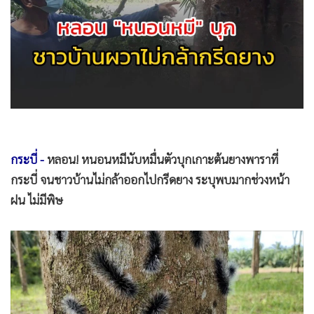
•
Good health & Well-being
•
Green Innovation & SD
•
Management & HR
•
MGR Live
•
Infographic
•
การเมือง
•
ท่องเที่ยว
•
กีฬา
กระบี่ -
หลอน! หนอนหมีนับหมื่นตัวบุกเกาะต้นยางพาราที่
•
ต่างประเทศ
กระบี่ จนชาวบ้านไม่กล้าออกไปกรีดยาง ระบุพบมากช่วงหน้า
•
Special Scoop
ฝน ไม่มีพิษ
•
เศรษฐกิจ-ธุรกิจ
•
จีน
•
ชุมชน-คุณภาพชีวิต
•
อาชญากรรม
•
Motoring