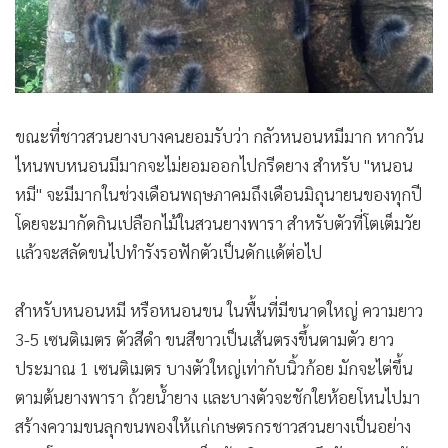
ขณะที่ชาวสวนยางบางคนยอมรับว่า กลัวหนอนหมีมาก หากวัน
ไหนพบหนอนมีมากจะไม่ยอมออกไปกรีดยาง สำหรับ "หนอน
หมี" จะมีมากในช่วงเดือนพฤษภาคมถึงเดือนมิถุนายนของทุกปี
โดยจะมากัดกินเปลือกไม้ในสวนยางพารา สำหรับตัวที่โตเต็มวัย
แล้วจะสลัดขนไปทำรังรอฟักตัวเป็นดักแด้ต่อไป
สำหรับหนอนหมี หรือหนอนขน ในพื้นที่มีขนาดใหญ่ ความยาว
3-5 เซนติเมตร ตัวสีดำ ขนสีขาวเป็นเส้นตรงขึ้นตามตัว ยาว
ประมาณ 1 เซนติเมตร บางตัวใหญ่เท่ากับนิ้วก้อย มักจะไต่ขึ้น
ตามต้นยางพารา ถ้วยน้ำยาง และบางตัวจะชักใยห้อยโหนไปมา
สร้างความขนลุกขนพองให้แก่เกษตรกรชาวสวนยางเป็นอย่าง