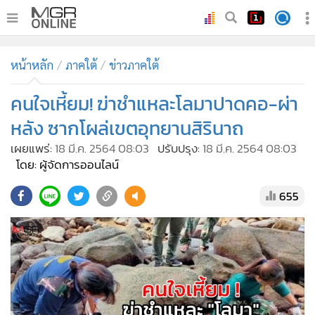
•
หน้าหลัก
หน้าหลัก
ภาคใต้
ข่าวภาคใต้
•
ทันเหตุการณ์
•
คนใจเหี้ยม! ฆ่าชำแหละโลมาปาดคอ-ผ่า
ภาคใต้
•
ภูมิภาค
หลัง ซากโผล่เขตอุทยานสิรินาถ
•
Online Section
เผยแพร่:
18 มี.ค. 2564 08:03
ปรับปรุง:
18 มี.ค. 2564 08:03
•
บันเทิง
โดย: ผู้จัดการออนไลน์
•
ผู้จัดการรายวัน
655
•
คอลัมนิสต์
•
ละคร
•
CbizReview
•
Cyber BIZ
•
ผู้จัดกวน