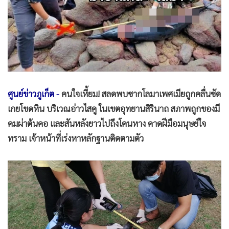
•
Good health & Well-being
•
Green Innovation & SD
•
Management & HR
•
MGR Live
•
Infographic
•
การเมือง
ศูนย์ข่าวภูเก็ต -
คนใจเหี้ยม! สลดพบซากโลมาเพศเมียถูกคลื่นซัด
•
ท่องเที่ยว
เกยโขดหิน บริเวณอ่าวไสคู ในเขตอุทยานสิรินาถ สภาพถูกของมี
•
กีฬา
คมผ่าต้นคอ และสันหลังยาวไปถึงโคนหาง คาดฝีมือมนุษย์ใจ
•
ต่างประเทศ
ทราม เจ้าหน้าที่เร่งหาหลักฐานติดตามตัว
•
Special Scoop
•
เศรษฐกิจ-ธุรกิจ
•
จีน
•
ชุมชน-คุณภาพชีวิต
•
อาชญากรรม
•
Motoring