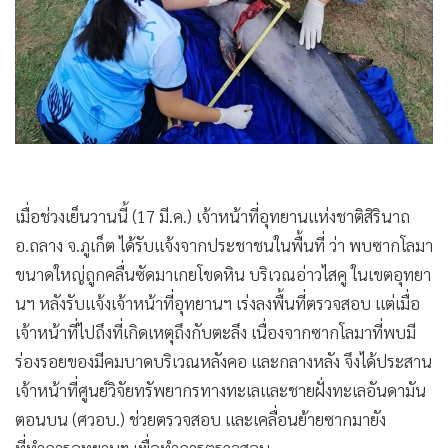
•
เกม
•
วิทยาศาสตร์
•
SMEs
•
หุ้น
•
อินโดจีน
•
กองทุนรวม
•
Celeb Online
เมื่อช่วงเย็นวานนี้ (17 มี.ค.) เจ้าหน้าที่อุทยานแห่งชาติสิรินาถ
•
Factcheck
อ.ถลาง จ.ภูเก็ต ได้รับแจ้งจากประชาชนในพื้นที่ ว่า พบซากโลมา
•
ญี่ปุ่น
ขนาดใหญ่ถูกคลื่นซัดมาเกยโขดหิน บริเวณอ่าวไสคู ในเขตอุทยา
•
News1
นฯ หลังรับแจ้งเจ้าหน้าที่อุทยานฯ เร่งลงพื้นที่ตรวจสอบ แต่เมื่อ
•
Gotomanager
เจ้าหน้าที่ไปถึงที่เกิดเหตุถึงกับตะลึง เนื่องจากซากโลมาที่พบมี
ร่องรอยของมีคมบาดบริเวณหลังคอ และกลางหลัง จึงได้ประสาน
เจ้าหน้าที่ศูนย์วิจัยทรัพยากรทางทะเลและชายฝั่งทะเลอันดามัน
ตอนบน (ศวอบ.) ช่วยตรวจสอบ และเคลื่อนย้ายซากมายัง