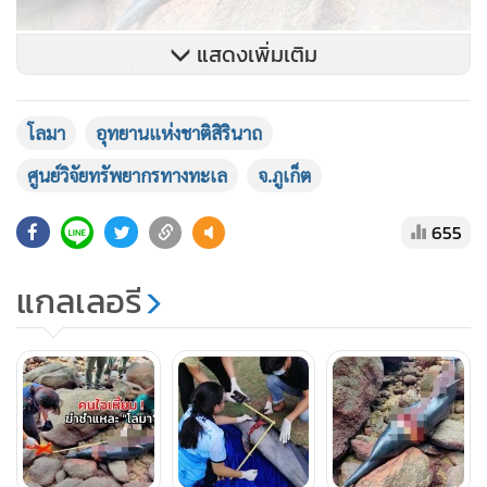
แสดงเพิ่มเติม
ในส่วนเจ้าหน้าที่อุทยานฯ ได้เร่งตรวจสอบและติดตามพยานหลัก
ฐานต่างๆ ประกอบกับผลการชันสูตร เพื่อแจ้งดำเนินคดีตาม
โลมา
อุทยานแห่งชาติสิรินาถ
กฎหมาย เนื่องจากโลมาลายจุด เป็นสัตว์คุ้มครองตาม
พ.ร.บ.สงวนและคุ้มครองสัตว์ป่า พ.ศ.2562 ต่อไป
ศูนย์วิจัยทรัพยากรทางทะเล
จ.ภูเก็ต
655
อย่างไรก็ตาม สำหรับการขึ้นมาเกยตื้นของโลมาในพื้นที่จังหวัด
ภูเก็ตที่ผ่านมายังไม่เคยพบว่ามีการตายในลักษณะดังกล่าว และ
แกลเลอรี
เป็นการกระทำที่เหี้ยมโหดมากที่สามารถใช้ของมีคมฆ่าโลมา
และใช้มีดผ่าหลัง