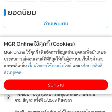
ยอดนิยม
อ่านเพิ่มเติม
ข่าวในหมวดล่าสุด
MGR Online ใช้คุกกี้ (Cookies)
MGR Online ใช้คุกกี้ เพื่อจัดการข้อมูลส่วนบุคคลเพื่อนำเสนอ
“มท.2” รับมีชาวอิสราเอลได้สัญชาติไทยจริง ถือบัตร
ประสบการณ์คอนเทนต์ที่ดีที่สุดให้กับผู้อ่านบนเว็บไซต์ และ
1
ประชาชนกว่า 10 ปี สั่งรื้อสอบ-ขยายผลเส้นเงินนอมินี
แอพพลิเคชั่น
เงื่อนไขการใช้งานเว็บไซต์
และ
นโยบายสิทธิ
ภูเก็ต
ส่วนบุคคล
2
รับทราบ
“พิพัฒน์” นั่งหัวโต๊ะนำประชุมเตรียมความพร้อม
3
ครม.สัญจร ครั้งที่ 1/2569 ที่สงขลา
“ศุภจี” ลุยสุราษฎร์ฯ ดันผลไม้ไทยบุกตลาดโลก! พาทูต