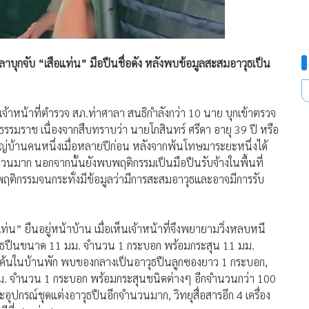
กจับ “เสือแท่น” มือปืนชื่อดัง หลังพบข้อมูลสะสมอาวุธเป็น
เจ้าหน้าที่ตำรวจ สภ.ท่าศาลา สนธิกำลังกว่า 10 นาย บุกเข้าตรวจ
ีธรรมราช เนื่องจากสืบทราบว่า นายโกสินทร์ ศรีดา อายุ 39 ปี หรือ
ผู้ใหญ่บ้านคนหนึ่งเมื่อหลายปีก่อน หลังจากพ้นโทษมาระยะหนึ่งได้
นวนมาก นอกจากนั้นยังพบพฤติกรรมเป็นมือปืนรับจ้างในพื้นที่
พฤติกรรมจนกระทั่งมีข้อมูลว่ามีการสะสมอาวุธและอาจมีการรับ
ท่น” ยืนอยู่หน้าบ้าน เมื่อเห็นเจ้าหน้าที่จึงพยายามวิ่งหลบหนี
พาอาวุธปืนขนาด 11 มม. จำนวน 1 กระบอก พร้อมกระสุน 11 มม.
วจค้นในบ้านพัก พบของกลางเป็นอาวุธปืนลูกซองยาว 1 กระบอก,
ม. จำนวน 1 กระบอก พร้อมกระสุนชนิดต่างๆ อีกจำนวนกว่า 100
ปกรณ์ชุดแต่งอาวุธปืนอีกจำนวนมาก, วิทยุสื่อสารอีก 4 เครื่อง