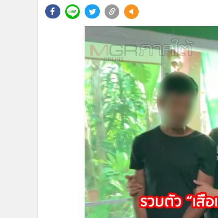
•
Management & HR
•
MGR Live
•
Infographic
•
การเมือง
•
ท่องเที่ยว
•
กีฬา
•
ต่างประเทศ
•
Special Scoop
•
เศรษฐกิจ-ธุรกิจ
•
จีน
•
ชุมชน-คุณภาพชีวิต
•
อาชญากรรม
•
Motoring
•
เกม
•
วิทยาศาสตร์
•
SMEs
•
หุ้น