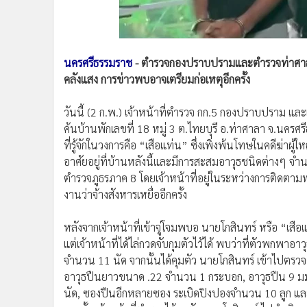
•
อินโดจีน
•
กองทุนรวม
•
Celeb Online
นครศรีธรรมราช
- ตำรวจกองปราบปรามและตำรวจท่าศาลาบุ
•
Factcheck
คลังแสง การข่าวพบอาจเตรียมก่อเหตุอีกครั้ง
•
ญี่ปุ่น
•
News1
วันนี้ (2 ก.พ.) เจ้าหน้าที่ตำรวจ กก.5 กองปราบปราม และ
•
Gotomanager
ค้นบ้านพักเลขที่ 18 หมู่ 3 ต.ไทยบุรี อ.ท่าศาลา จ.นครศร
ที่รู้จักในวงการคือ “เสือแท่น” ซึ่งเพิ่งพ้นโทษในคดีฆ่า
อาศัยอยู่ที่บ้านหลังนี้และมีการสะสมอาวุธชนิดต่างๆ จำ
ตำรวจภูธรภาค 8 โดยเจ้าหน้าที่อยู่ในระหว่างการติดตาม
งานว่าจ้างสังหารเหยื่ออีกครั้ง
หลังจากเจ้าหน้าที่เข้าจู่โจมพบอ นายโกสินทร์ หรือ “เสือแ
แต่เจ้าหน้าที่ได้ไล่กวดจับกุมตัวไว้ได้ พบว่าที่ตัวพก
จำนวน 11 นัด จากนั้นได้คุมตัว นายโกสินทร์ เข้าไปตร
อาวุธปืนยาวขนาด .22 จำนวน 1 กระบอก, อาวุธปืน 9 ม
นัด, ซองปืนอีกหลายซอง ระเบิดปิงปองจำนวน 10 ลูก และอุ