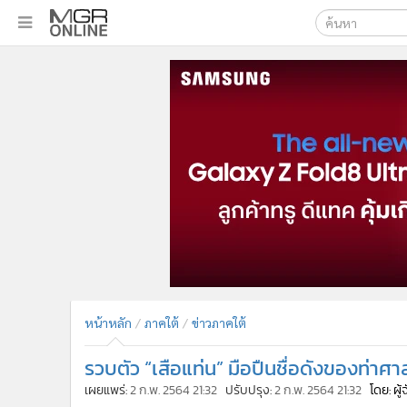
เลือกเครื่องมือท
•
หน้าหลัก
ค้นหา
•
ทันเหตุการณ์
Google
•
ภาคใต้
•
ภูมิภาค
MGR Onl
•
Online Section
ค้นหาขั
•
บันเทิง
•
ผู้จัดการรายวัน
•
คอลัมนิสต์
•
ละคร
•
CbizReview
•
Cyber BIZ
หน้าหลัก
ภาคใต้
ข่าวภาคใต้
•
ผู้จัดกวน
รวบตัว “เสือแท่น” มือปืนชื่อดังของท่า
•
Good health & Well-being
•
Green Innovation & SD
เผยแพร่:
2 ก.พ. 2564 21:32
ปรับปรุง:
2 ก.พ. 2564 21:32
โดย: ผู