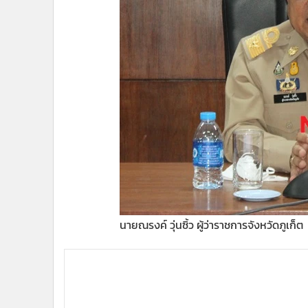
นายณรงค์ วุ่นซิ้ว ผู้ว่าราชการจังหวัดภูเก็ต