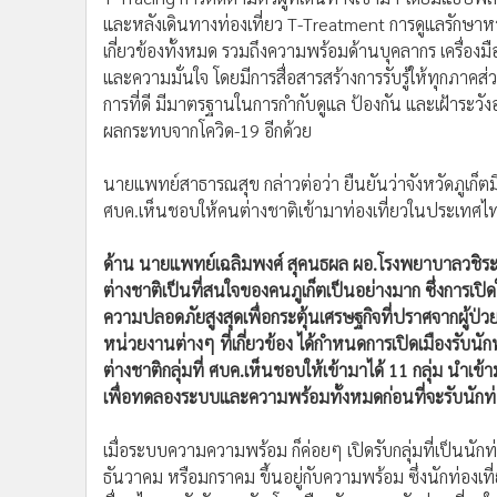
และหลังเดินทางท่องเที่ยว T-Treatment การดูแลรักษาหา
เกี่ยวข้องทั้งหมด รวมถึงความพร้อมด้านบุคลากร เครื่องมื
และความมั่นใจ โดยมีการสื่อสารสร้างการรับรู้ให้ทุกภาคส่
การที่ดี มีมาตรฐานในการกำกับดูแล ป้องกัน และเฝ้าระวังอย่
ผลกระทบจากโควิด-19 อีกด้วย
นายแพทย์สาธารณสุข กล่าวต่อว่า ยืนยันว่าจังหวัดภูเก็ตม
ศบค.เห็นชอบให้คนต่างชาติเข้ามาท่องเที่ยวในประเทศไท
ด้าน นายแพทย์เฉลิมพงศ์ สุคนธผล ผอ.โรงพยาบาลวชิระภูเ
ต่างชาติเป็นที่สนใจของคนภูเก็ตเป็นอย่างมาก ซึ่งการเปิดใ
ความปลอดภัยสูงสุดเพื่อกระตุ้นเศรษฐกิจที่ปราศจากผู้ป่วยโ
หน่วยงานต่างๆ ที่เกี่ยวข้อง ได้กำหนดการเปิดเมืองรับนัก
ต่างชาติกลุ่มที่ ศบค.เห็นชอบให้เข้ามาได้ 11 กลุ่ม นำเ
เพื่อทดลองระบบและความพร้อมทั้งหมดก่อนที่จะรับนักท่อ
เมื่อระบบความความพร้อม ก็ค่อยๆ เปิดรับกลุ่มที่เป็นนักท่
ธันวาคม หรือมกราคม ขึ้นอยู่กับความพร้อม ซึ่งนักท่องเท