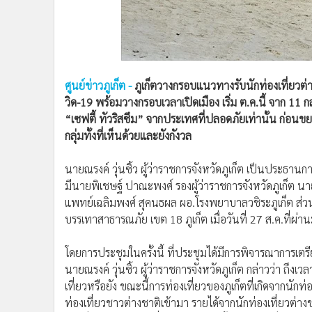
•
อินโดจีน
•
กองทุนรวม
•
Celeb Online
•
Factcheck
ศูนย์ข่าวภูเก็ต -
ภูเก็ตวางกรอบแนวทางรับนักท่องเที่ยวต่
•
ญี่ปุ่น
วิด-19 พร้อมวางกรอบเวลาเปิดเมือง เริ่ม ต.ค.นี้ จาก 11 ก
•
News1
“เซฟตี้ ทัวริสซึม” จากประเทศที่ปลอดภัยเท่านั้น ก่อนข
•
Gotomanager
กลุ่มทั้งที่เห็นด้วยและยังกังวล
นายณรงค์ วุ่นซิ้ว ผู้ว่าราชการจังหวัดภูเก็ต เป็นประธาน
มีนายพิเชษฐ์ ปาณะพงศ์ รองผู้ว่าราชการจังหวัดภูเก็ต 
แพทย์เฉลิมพงศ์ สุคนธผล ผอ.โรงพยาบาลวชิระภูเก็ต ส่วน
บรรเทาสาธารณภัย เขต 18 ภูเก็ต เมื่อวันที่ 27 ส.ค.ที่ผ่า
โดยการประชุมในครั้งนี้ ที่ประชุมได้มีการพิจารณาการเตรี
นายณรงค์ วุ่นซิ้ว ผู้ว่าราชการจังหวัดภูเก็ต กล่าวว่า ถึงเ
เที่ยวหรือยัง ขณะนี้การท่องเที่ยวของภูเก็ตที่เกิดจากนักท
ท่องเที่ยวชาวต่างชาติเข้ามา รายได้จากนักท่องเที่ยวต