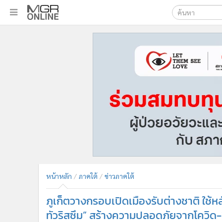
เลือกเครื่องมือท
•
หน้าหลัก
ค้นหา
•
ทันเหตุการณ์
Google
•
ภาคใต้
•
ภูมิภาค
MGR Onl
•
Online Section
ค้นหาขั
•
บันเทิง
•
ผู้จัดการรายวัน
•
คอลัมนิสต์
•
ละคร
•
CbizReview
•
Cyber BIZ
หน้าหลัก
ภาคใต้
ข่าวภาคใต้
•
ผู้จัดกวน
ภูเก็ตวางกรอบเปิดเมืองรับต่างชาติ ใช้หล
•
Good health & Well-being
•
Green Innovation & SD
ทัวริสซึม” สร้างความปลอดภัยจากโควิด-