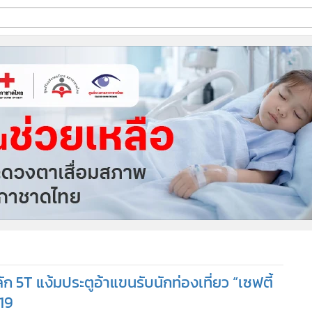
ี่ใช้
ine
้นสูง
ัก 5T แง้มประตูอ้าแขนรับนักท่องเที่ยว “เซฟตี้
19