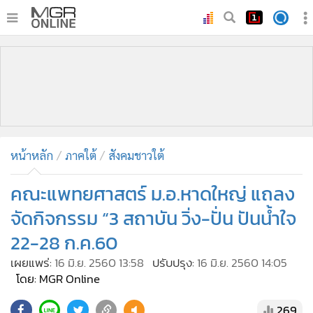
•
หน้าหลัก
•
ทันเหตุการณ์
•
ภาคใต้
•
ภูมิภาค
•
Online Section
หน้าหลัก
ภาคใต้
สังคมชาวใต้
•
บันเทิง
•
ผู้จัดการรายวัน
คณะแพทยศาสตร์ ม.อ.หาดใหญ่ แถลง
•
คอลัมนิสต์
จัดกิจกรรม “3 สถาบัน วิ่ง-ปั่น ปันน้ำใจ
•
ละคร
22-28 ก.ค.60
•
CbizReview
เผยแพร่:
16 มิ.ย. 2560 13:58
ปรับปรุง:
16 มิ.ย. 2560 14:05
•
Cyber BIZ
โดย: MGR Online
•
ผู้จัดกวน
269