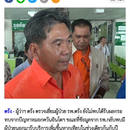
•
Good health & Well-being
•
Green Innovation & SD
•
Management & HR
•
MGR Live
•
Infographic
•
การเมือง
•
ท่องเที่ยว
•
กีฬา
•
ต่างประเทศ
•
Special Scoop
•
เศรษฐกิจ-ธุรกิจ
•
จีน
•
ชุมชน-คุณภาพชีวิต
ตรัง -
ผู้ว่าฯ ตรัง ตรวจเยี่ยมผู้ป่วย รพ.ตรัง ยังไม่พบได้รับผลกระ
•
อาชญากรรม
ทบจากปัญหาหมอกควันอินโดฯ ขณะที่ข้อมูลจาก รพ.กลับพบมี
•
Motoring
ผู้ป่วยนอกมารับบริการเพิ่มขึ้นหากเทียบในช่วงเดียวกันกับปี