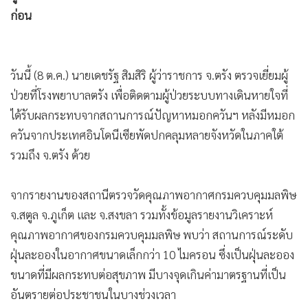
•
เกม
ก่อน
•
วิทยาศาสตร์
•
SMEs
วันนี้ (8 ต.ค.) นายเดชรัฐ สิมสิริ ผู้ว่าราชการ จ.ตรัง ตรวจเยี่ยมผู้
•
หุ้น
ป่วยที่โรงพยาบาลตรัง เพื่อติดตามผู้ป่วยระบบทางเดินหายใจที่
•
อินโดจีน
ได้รับผลกระทบจากสถานการณ์ปัญหาหมอกควันฯ หลังมีหมอก
•
กองทุนรวม
ควันจากประเทศอินโดนีเซียพัดปกคลุมหลายจังหวัดในภาคใต้
•
Celeb Online
รวมถึง จ.ตรัง ด้วย
•
Factcheck
•
ญี่ปุ่น
จากรายงานของสถานีตรวจวัดคุณภาพอากาศกรมควบคุมมลพิษ
•
News1
จ.สตูล จ.ภูเก็ต และ จ.สงขลา รวมทั้งข้อมูลรายงานวิเคราะห์
•
Gotomanager
คุณภาพอากาศของกรมควบคุมมลพิษ พบว่า สถานการณ์ระดับ
ฝุ่นละอองในอากาศขนาดเล็กกว่า 10 ไมครอน ซึ่งเป็นฝุ่นละออง
ขนาดที่มีผลกระทบต่อสุขภาพ มีบางจุดเกินค่ามาตรฐานที่เป็น
อันตรายต่อประชาชนในบางช่วงเวลา