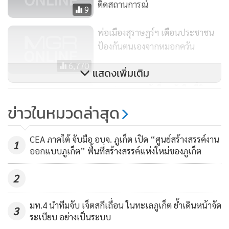
ติดสถานการณ์
9
พ่อเมืองสุราษฎร์ฯ เตือนประชาชน
ป้องกันตนเองจากหมอกควัน
6,770
แสดงเพิ่มเติม
ชาวสงขลารวมตัวยื่นหนังสือ จี้อิน
โดฯ แก้ปัญหาหมอกควันที่กระทบ
ข่าวในหมวดล่าสุด
หนักภาคใต้ (ชมคลิป)
4,433
CEA ภาคใต้ จับมือ อบจ. ภูเก็ต เปิด “ศูนย์สร้างสรรค์งาน
1
ออกแบบภูเก็ต” พื้นที่สร้างสรรค์แห่งใหม่ของภูเก็ต
2
มท.4 นำทีมจับ เจ็ตสกีเถื่อน ในทะเลภูเก็ต ย้ำเดินหน้าจัด
3
ระเบียบ อย่างเป็นระบบ