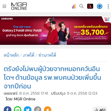
•
หน้าหลัก
•
ทันเหตุการณ์
•
ภาคใต้
•
ภูมิภาค
•
Online Section
หน้าหลัก
ภาคใต้
ข่าวภาคใต้
•
บันเทิง
•
ผู้จัดการรายวัน
ตรังยังไม่พบผู้ป่วยจากหมอกควันอิน
•
คอลัมนิสต์
โดฯ ด้านข้อมูล รพ.พบคนป่วยเพิ่มขึ้น
•
ละคร
จากปีก่อน
•
CbizReview
เผยแพร่:
8 ต.ค. 2558 17:41
ปรับปรุง:
9 ต.ค. 2558 12:03
•
Cyber BIZ
โดย: MGR Online
•
ผู้จัดกวน
461