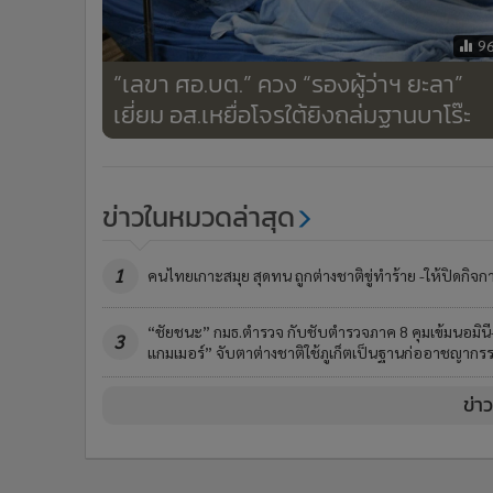
9
“เลขา ศอ.บต.” ควง “รองผู้ว่าฯ ยะลา”
เยี่ยม อส.เหยื่อโจรใต้ยิงถล่มฐานบาโร๊ะ
ข่าวในหมวดล่าสุด
1
คนไทยเกาะสมุย สุดทน ถูกต่างชาติขู่ทำร้าย -ให้ปิดกิจก
“ชัยชนะ” กมธ.ตำรวจ กับชับตำรวจภาค 8 คุมเข้มนอมินี
3
แกมเมอร์” จับตาต่างชาติใช้ภูเก็ตเป็นฐานก่ออาชญากร
ข่า