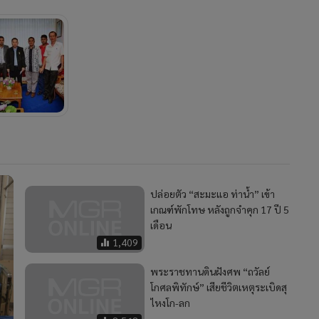
ปล่อยตัว “สะมะแอ ท่าน้ำ” เข้า
เกณฑ์พักโทษ หลังถูกจำคุก 17 ปี 5
เดือน
1,409
พระราชทานดินฝังศพ “ถวัลย์
โกศลพิทักษ์” เสียชีวิตเหตุระเบิดสุ
ไหงโก-ลก