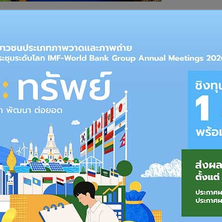
ะ หรือหะยีสะมะแอ ท่าน้ำ เป็นผู้ประสานงานด้านเศรษฐกิจและ
น์เลขาธิการ ศอ.บต. เปิดเผยว่า นายหะยีสะมะแอ สะอะ หรือนายหะยี
ตรี โดยได้เปิดเผยเนื้อความในจดหมายว่า ตนเองขอบคุณนายก
งความจริงใจของรัฐบาลต่อบรรดาผู้ต้องโทษในคดีความมั่นคง เป็นไป
ันติวิธี ประกอบกับการปล่อยตัวในครั้งนี้ตรงกับวันฮารีรายอ
งยิ่งจากความกรุณาดังกล่าวนี้ ตนพร้อมที่จะให้ความร่วมมือต่อ
ตามเงื่อนไขของกระทรวงยุติธรรม