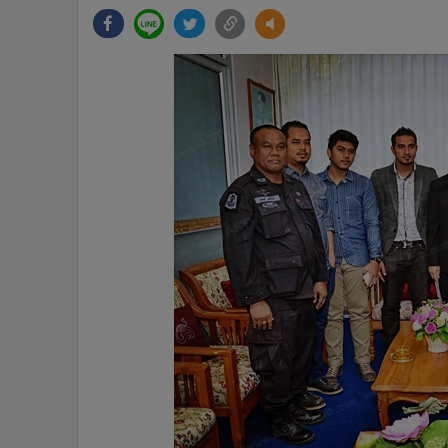
•
Management & HR
•
MGR Live
•
Infographic
•
การเมือง
•
ท่องเที่ยว
•
กีฬา
•
ต่างประเทศ
•
Special Scoop
•
เศรษฐกิจ-ธุรกิจ
•
จีน
•
ชุมชน-คุณภาพชีวิต
•
อาชญากรรม
•
Motoring
•
เกม
•
วิทยาศาสตร์
•
SMEs
•
หุ้น