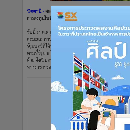
•
อินโดจีน
ปัตตานี -
ศอ.บต.ประกาศแต่งตั้งให้ นายหะยีสะมะแอ สะอ
•
กองทุนรวม
การลงทุนในพื้นที่จังหวัดชายแดนใต้
•
Celeb Online
•
Factcheck
วันนี้ (4 ส.ค.) ผู้สื่อข่าวรายงานว่า นายภาณุ อุทัยรัต
•
ญี่ปุ่น
สะมะแอ ท่าน้ำ ได้เข้าพบเพื่อยื่นหนังสือถึงนายกรัฐมน
•
News1
รัฐมนตรีที่ได้ปล่อยตัวพักการลงโทษชั่วคราว ซึ่งแสดงถึ
•
Gotomanager
ตามที่รัฐบาลได้ประกาศเป็นแนวนโยบายที่จะแก้ปัญหาแบบส
ด้วย จึงเป็นความโชคดีของครอบครัว ตนซาบซึ้งใจเป็นอย่า
ทางราชการอย่างเต็มกำลังความสามารถ และจะปฏิบัติตน