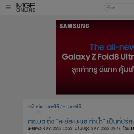
เลือกเครื่องมือท
•
หน้าหลัก
ค้นหา
•
ทันเหตุการณ์
Google
•
ภาคใต้
•
ภูมิภาค
MGR Onl
•
Online Section
ค้นหาขั
•
บันเทิง
•
ผู้จัดการรายวัน
•
คอลัมนิสต์
•
ละคร
•
CbizReview
•
Cyber BIZ
หน้าหลัก
ภาคใต้
ข่าวภาคใต้
•
ผู้จัดกวน
ศอ.บต.ตั้ง “หะยีสะมะแอ ท่าน้ำ” เป็นที่ปร
•
Good health & Well-being
•
Green Innovation & SD
เผยแพร่:
4 ส.ค. 2558 20:55
ปรับปรุง:
5 ส.ค. 2558 09:43
โดย: 