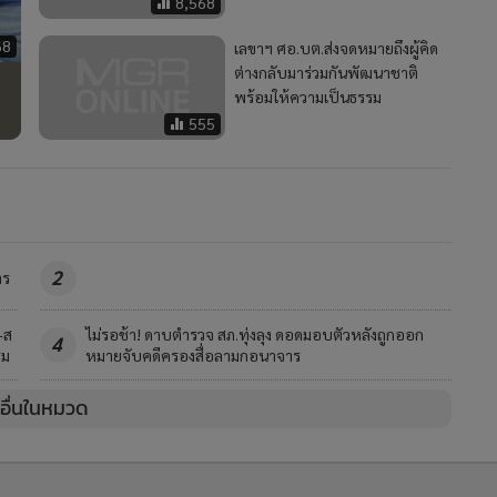
8,568
68
เลขาฯ ศอ.บต.ส่งจดหมายถึงผู้คิด
ต่างกลับมาร่วมกันพัฒนาชาติ
พร้อมให้ความเป็นธรรม
555
2
าร
-ส
ไม่รอช้า! ดาบตำรวจ สภ.ทุ่งลุง ดอดมอบตัวหลังถูกออก
4
รม
หมายจับคดีครองสื่อลามกอนาจาร
วอื่นในหมวด