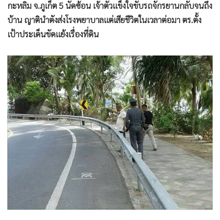
•
Good health & Well-being
กะหลิม จ.ภูเก็ต 5 นัดซ้อน เจ้าตัวแข็งใจขับรถจักรยานกลับจนถึง
•
Green Innovation & SD
บ้าน ญาตินำตังส่งโรงพยาบาลแต่เสียชีวิตในเวลาต่อมา ตร.ตั้ง
•
Management & HR
เป้าประเด็นขัดแย้งเรื่องที่ดิน
•
MGR Live
•
Infographic
•
การเมือง
•
ท่องเที่ยว
•
กีฬา
•
ต่างประเทศ
•
Special Scoop
•
เศรษฐกิจ-ธุรกิจ
•
จีน
•
ชุมชน-คุณภาพชีวิต
•
อาชญากรรม
•
Motoring