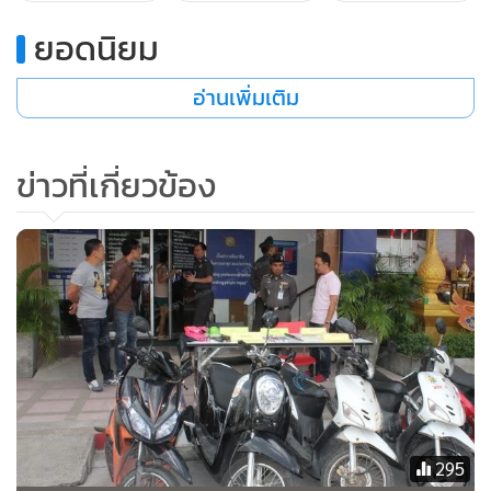
จากการสอบสวนทราบว่าก่อนเกิดเหตุนายอีด กำลังขับรถกลับ
จากการประกอบพิธีทางศาสนาที่มัสยิด โดยระหว่างทางก่อนจะ
ยอดนิยม
ถึงบ้านพัก มีคนร้ายไม่ทราบจำนวนใช้อาวุธปืนยิงจนบาดเจ็บ แต่
อ่านเพิ่มเติม
นายอีด พยายามขับรถจักรยานยนต์ต่อมาจนถึงเกือบถึงบ้าน
ญาติๆออกมาเห็นจึงช่วยกันนำส่งรักษาโรงพยาบาลป่าตองอย่าง
เร่งด่วน แต่อย่างไรก็ตามนายอีดได้เสียชีวิตในเวลาต่อมา
ข่าวที่เกี่ยวข้อง
อย่างไรก็ตามหลังเกิดเหตุ พ.ต.อ.ชัยวัฒน์ อุ้ยคำ ผกก.สภ.กะทู้ ได้
เรียกประชุมเจ้าหน้าชุดสืบสวนอย่างเร่งด่วน เพื่อจะคลี่คลายคดี
ให้ได้โดยเร็ว พร้อมสั่งการให้ลงพื้นที่ตรวจสอบกล้องวงจรปิดดู
เส้นทางของคนร้ายที่ก่อเหตุในครั้งนี้ส่วนสาเหตุการลอบสังหาร
ในครั้งนี้ ในเบื้องต้นคาดว่าผู้ตายมีปัญหาขัดแย้งเรื่องที่ดินแปลง
บริเวณหาดกะหลิม ซึ่งเจ้าหน้าที่จะทำการสอบสวนเพื่อหา
สาเหตุที่แท้จริงต่อไป
295