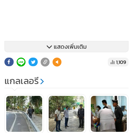
แสดงเพิ่มเติม
1,109
หลังจากนั้น พ.ต.อ.ชัยวัฒน์ อุ้ยคำ ผกก.สภ.กะทู้ พร้อมด้วย
พ.ต.ท.สุทธิชัย เทียนโพธิ์ สว.สส.สภ.กะทู้ จึงเดินทางไปตรวจสอบ
แกลเลอรี
ที่เกิดเหตุ ซึ่งเป็นถนนพระบารมี (สายป่าตอง - กมลา) อยู่ก่อนถึง
บ้านพักของนายอีด ประมาณ 200 เมตร จากการตรวจสอบพบ
รถจักรยานยนต์ หมายเลขทะเบียน กพต 666 ภูเก็ต ของผู้บาด
เจ็บจอดอยู่ที่บริเวณตรงข้ามกับทางเข้าบ้านพักมีหยดเลือดตก
อยู่