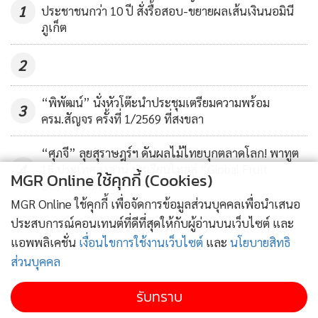
1
ประชาชนกว่า 10 ปี สั่งรื้อสอบ-ขยายผลเส้นเงินนอมินี
ภูเก็ต
2
“พิพัฒน์” นั่งหัวโต๊ะนำประชุมเตรียมความพร้อม
3
ครม.สัญจร ครั้งที่ 1/2569 ที่สงขลา
“ศุภจี” ลุยสุราษฎร์ฯ ดันผลไม้ไทยบุกตลาดโลก! พาทูต
4
15 ประเทศลงสวน ชูทุเรียนไทยสู่ “Global Fruit
MGR Online ใช้คุกกี้ (Cookies)
Destination”
MGR Online ใช้คุกกี้ เพื่อจัดการข้อมูลส่วนบุคคลเพื่อนำเสนอ
ข่าวอื่นในหมวด
ประสบการณ์คอนเทนต์ที่ดีที่สุดให้กับผู้อ่านบนเว็บไซต์ และ
แอพพลิเคชั่น
เงื่อนไขการใช้งานเว็บไซต์
และ
นโยบายสิทธิ
ส่วนบุคคล
รับทราบ