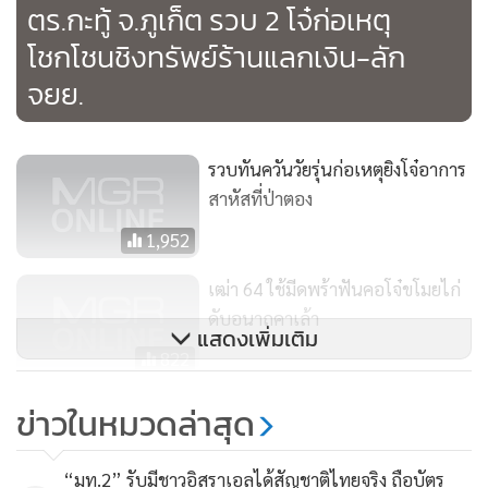
ตร.กะทู้ จ.ภูเก็ต รวบ 2 โจ๋ก่อเหตุ
โชกโชนชิงทรัพย์ร้านแลกเงิน-ลัก
จยย.
รวบทันควันวัยรุ่นก่อเหตุยิงโจ๋อาการ
สาหัสที่ป่าตอง
1,952
เฒ่า 64 ใช้มีดพร้าฟันคอโจ๋ขโมยไก่
ดับอนาถคาเล้า
แสดงเพิ่มเติม
822
รถบัสเบรกไม่ทำงานพุ่งชนป้อม
ข่าวในหมวดล่าสุด
ตำรวจพังยับทางลงเขาป่าตอง
1,905
“มท.2” รับมีชาวอิสราเอลได้สัญชาติไทยจริง ถือบัตร