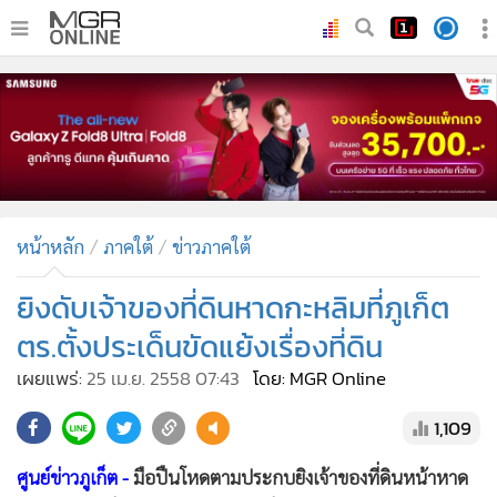
•
หน้าหลัก
•
ทันเหตุการณ์
•
ภาคใต้
•
ภูมิภาค
•
Online Section
หน้าหลัก
ภาคใต้
ข่าวภาคใต้
•
บันเทิง
•
ผู้จัดการรายวัน
ยิงดับเจ้าของที่ดินหาดกะหลิมที่ภูเก็ต
•
คอลัมนิสต์
ตร.ตั้งประเด็นขัดแย้งเรื่องที่ดิน
•
ละคร
เผยแพร่:
25 เม.ย. 2558 07:43
โดย: MGR Online
•
CbizReview
1,109
•
Cyber BIZ
•
ผู้จัดกวน
ศูนย์ข่าวภูเก็ต -
มือปืนโหดตามประกบยิงเจ้าของที่ดินหน้าหาด