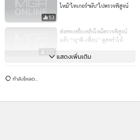
ไหม้"ไทเกอร์ฯผับ"ไปตรวจพิสูจน์
53
ส่งศพเหยื่อเพลิงไหม้ตรวจพิสูจน์
แล้ว “ญาติ-เพื่อน” ดูศพร่ำไห้
181
แสดงเพิ่มเติม
คาดเหยื่อเพลิงไหม้ไทเกอร์ฯ เป็น
ต่างชาติ 2 ราย
ข่าวในหมวดล่าสุด
223
“มท.2” รับมีชาวอิสราเอลได้สัญชาติไทยจริง ถือบัตร
1
ประชาชนกว่า 10 ปี สั่งรื้อสอบ-ขยายผลเส้นเงินนอมินี
ภูเก็ต
2