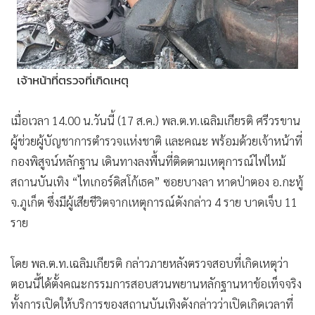
•
เกม
•
วิทยาศาสตร์
•
SMEs
•
หุ้น
เจ้าหน้าที่ตรวจที่เกิดเหตุ
•
อินโดจีน
เมื่อเวลา 14.00 น.วันนี้ (17 ส.ค.) พล.ต.ท.เฉลิมเกียรติ ศรีวรขาน
•
กองทุนรวม
ผู้ช่วยผู้บัญชาการตำรวจแห่งชาติ และคณะ พร้อมด้วยเจ้าหน้าที่
•
Celeb Online
กองพิสูจน์หลักฐาน เดินทางลงพื้นที่ติดตามเหตุการณ์ไฟไหม้
•
Factcheck
สถานบันเทิง “ไทเกอร์ดิสโก้เธค” ซอยบางลา หาดป่าตอง อ.กะทู้
•
ญี่ปุ่น
จ.ภูเก็ต ซึ่งมีผู้เสียชีวิตจากเหตุการณ์ดังกล่าว 4 ราย บาดเจ็บ 11
•
News1
ราย
•
Gotomanager
โดย พล.ต.ท.เฉลิมเกียรติ กล่าวภายหลังตรวจสอบที่เกิดเหตุว่า
ตอนนี้ได้ตั้งคณะกรรมการสอบสวนพยานหลักฐานหาข้อเท็จจริง
ทั้งการเปิดให้บริการของสถานบันเทิงดังกล่าวว่าเปิดเกิดเวลาที่