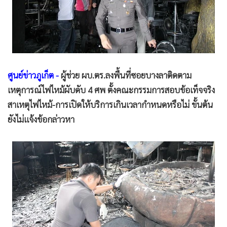
•
Good health & Well-being
•
Green Innovation & SD
•
Management & HR
•
MGR Live
•
Infographic
ศูนย์ข่าวภูเก็ต -
ผู้ช่วย ผบ.ตร.ลงพื้นที่ซอยบางลาติดตาม
•
การเมือง
เหตุการณ์ไฟไหม้ผับดับ 4 ศพ ตั้งคณะกรรมการสอบข้อเท็จจริง
•
ท่องเที่ยว
สาเหตุไฟไหม้-การเปิดให้บริการเกินเวลากำหนดหรือไม่ ขั้นต้น
•
กีฬา
ยังไม่แจ้งข้อกล่าวหา
•
ต่างประเทศ
•
Special Scoop
•
เศรษฐกิจ-ธุรกิจ
•
จีน
•
ชุมชน-คุณภาพชีวิต
•
อาชญากรรม
•
Motoring