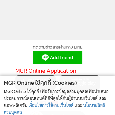
“พิพัฒน์” นั่งหัวโต๊ะนำประชุมเตรียมความพร้อม
3
ครม.สัญจร ครั้งที่ 1/2569 ที่สงขลา
“ศุภจี” ลุยสุราษฎร์ฯ ดันผลไม้ไทยบุกตลาดโลก! พาทูต
4
15 ประเทศลงสวน ชูทุเรียนไทยสู่ “Global Fruit
Destination”
ข่าวอื่นในหมวด
MGR Online ใช้คุกกี้ (Cookies)
ติดตามข่าวสารผ่านทาง LINE
MGR Online ใช้คุกกี้ เพื่อจัดการข้อมูลส่วนบุคคลเพื่อนำเสนอ
ประสบการณ์คอนเทนต์ที่ดีที่สุดให้กับผู้อ่านบนเว็บไซต์ และ
MGR Online Application
แอพพลิเคชั่น
เงื่อนไขการใช้งานเว็บไซต์
และ
นโยบายสิทธิ
ส่วนบุคคล