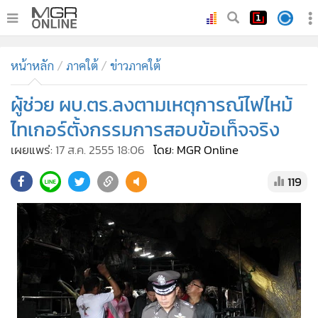
•
หน้าหลัก
หน้าหลัก
ภาคใต้
ข่าวภาคใต้
•
ทันเหตุการณ์
•
ผู้ช่วย ผบ.ตร.ลงตามเหตุการณ์ไฟไหม้
ภาคใต้
•
ภูมิภาค
ไทเกอร์ตั้งกรรมการสอบข้อเท็จจริง
•
Online Section
เผยแพร่:
17 ส.ค. 2555 18:06
โดย: MGR Online
•
บันเทิง
119
•
ผู้จัดการรายวัน
•
คอลัมนิสต์
•
ละคร
•
CbizReview
•
Cyber BIZ
•
ผู้จัดกวน