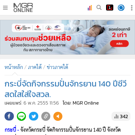
•
หน้าหลัก
•
ทันเหตุการณ์
•
ภาคใต้
•
ภูมิภาค
•
Online Section
หน้าหลัก
ภาคใต้
ข่าวภาคใต้
•
บันเทิง
•
ผู้จัดการรายวัน
กระบี่จัดกิจกรรมปั่นจักรยาน 140 ปีชีวี
•
คอลัมนิสต์
สดใสใส่ใจสวล.
•
ละคร
เผยแพร่:
6 พ.ค. 2555 11:56
โดย: MGR Online
•
CbizReview
342
•
Cyber BIZ
•
ผู้จัดกวน
กระบี่ -
จังหวัดกระบี่ จัดกิจกรรมปั่นจักรยาน 140 ปี จังหวัด