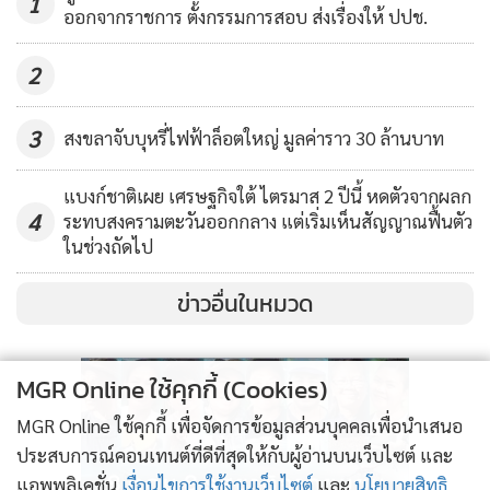
1
ออกจากราชการ ตั้งกรรมการสอบ ส่งเรื่องให้ ปปช.
กล่าวว่า การจัด“โครงการปั่นจักรยาน 140 ปี จังหวัดกระบี่ ชีวี
สดใส ใส่ใจสิ่งแวดล้อม” ดังกล่าว ได้บูรณาการกิจกรรมออกกำลัง
2
กายและปลูกต้นไม้เข้าด้วยกัน สำหรับเส้นทางการปั่นจักรยาน
เริ่มต้นจากลานปูดำ ไปตามถนนอุตรกิจจนถึงตลาดเก่า เลี้ยวซ้าย
3
สงขลาจับบุหรี่ไฟฟ้าล็อตใหญ่ มูลค่าราว 30 ล้านบาท
ไปบนถนนศรีตรัง ถึงโค้งปลาลังเลี้ยวซ้าย ตรงไปจุดพักบริการน้ำ
ดื่ม ณ สำนักงานการไฟฟ้าส่วนภูมิภาคฯ จากนั้นตรงไปจนถึง
แบงก์ชาติเผย เศรษฐกิจใต้ ไตรมาส 2 ปีนี้ หดตัวจากผลก
โรงเรียนอนุบาลกระบี่ เลี้ยวซ้าย ผ่านศาลากลางจังหวัดกระบี่ มา
4
ระทบสงครามตะวันออกกลาง แต่เริ่มเห็นสัญญาณฟื้นตัว
ในช่วงถัดไป
สิ้นสุด ณ ลานปูดำ รวมระยะทาง 15 กิโลเมตร
ข่าวอื่นในหมวด
MGR Online ใช้คุกกี้ (Cookies)
MGR Online ใช้คุกกี้ เพื่อจัดการข้อมูลส่วนบุคคลเพื่อนำเสนอ
ประสบการณ์คอนเทนต์ที่ดีที่สุดให้กับผู้อ่านบนเว็บไซต์ และ
แอพพลิเคชั่น
เงื่อนไขการใช้งานเว็บไซต์
และ
นโยบายสิทธิ