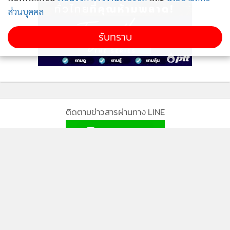
ส่วนบุคคล
รับทราบ
โดยผู้ที่ร่วมปั่นและเข้าเส้นชัยทุกคนจะได้รับ เกียรติบัตร จากนั้น
ปลูกต้นไม้ ณ ตำบลคลองประสงค์ จำนวน 140 ต้น ซึ่งเป็น
กิจกรรมต่อเนื่องภายใต้ความร่วมมือของ สำนักงานสาธารณสุข
ติดตามข่าวสารผ่านทาง LINE
จังหวัดกระบี่ องค์การบริหารส่วนตำบลคลองประสงค์ และกลุ่ม
ชมรมจักรยานเพื่อสุขภาพในการนำพันธุ์ไม้มาร่วมกิจกรรมตาม
โครงการ “คืนต้นไม้ให้หิ่งห้อย ต้นลำพูบางกระสอบ มอบสู่กระบี่
MGR Online Application
140 ปี แห่งความยั่งยืน”
ติดตาม MGR Online