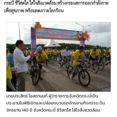
•
Good health & Well-being
กระบี่ ชีวีสดใส ใส่ใจสิ่งแวดล้อม สร้างกระแสการออกกำลังกาย
•
Green Innovation & SD
เพื่อสุขภาพ พร้อมลดภาวะโลกร้อน
•
Management & HR
•
MGR Live
•
Infographic
•
การเมือง
•
ท่องเที่ยว
•
กีฬา
•
ต่างประเทศ
•
Special Scoop
•
เศรษฐกิจ-ธุรกิจ
•
จีน
นายประสิทธ์ โอสถานนท์ ผู้ว่าราชการจังหวัดกระบี่เป็น
•
ชุมชน-คุณภาพชีวิต
ประธานในพิธีเปิดและปล่อยขบวนรถจักรยานกิจกรรม ปั่น
•
อาชญากรรม
จักรยาน 140 ปี จังหวัดกระบี่ ชีวีสดใส ใส่ใจสิ่งแวดล้อม
•
Motoring