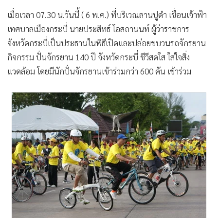
•
เกม
เมื่อเวลา 07.30 น.วันนี้ ( 6 พ.ค.) ที่บริเวณลานปูดำ เขื่อนเจ้าฟ้า
•
วิทยาศาสตร์
เทศบาลเมืองกระบี่ นายประสิทธ์ โอสถานนท์ ผู้ว่าราชการ
•
SMEs
จังหวัดกระบี่เป็นประธานในพิธีเปิดและปล่อยขบวนรถจักรยาน
•
หุ้น
กิจกรรม ปั่นจักรยาน 140 ปี จังหวัดกระบี่ ชีวีสดใส ใส่ใจสิ่ง
•
อินโดจีน
แวดล้อม โดยมีนักปั่นจักรยานเข้าร่วมกว่า 600 คัน เข้าร่วม
•
กองทุนรวม
•
Celeb Online
•
Factcheck
•
ญี่ปุ่น
•
News1
•
Gotomanager