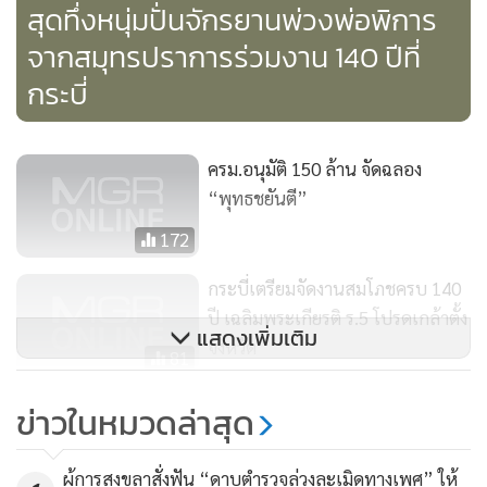
สุดทึ่งหนุ่มปั่นจักรยานพ่วงพ่อพิการ
จากสมุทรปราการร่วมงาน 140 ปีที่
กระบี่
ครม.อนุมัติ 150 ล้าน จัดฉลอง
“พุทธชยันตี”
172
กระบี่เตรียมจัดงานสมโภชครบ 140
ปี เฉลิมพระเกียรติ ร.5 โปรดเกล้าตั้ง
แสดงเพิ่มเติม
จังหวัด
81
สสจ.กระบี่จัดปั่นจักรยาน 140 ปี
ข่าวในหมวดล่าสุด
เมืองกระบี่ ชีวีสดใส ใส่ใจสิ่ง
แวดล้อม
290
ผู้การสงขลาสั่งฟัน “ดาบตำรวจล่วงละเมิดทางเพศ” ให้
นายแพทย์จิรพันธ์ เต้พันธ์ นายแพทย์สาธารณสุขจังหวัดกระบี่