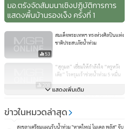
มอ.ตรังจัดสัมมนาเชิงปฏิบัติการการ
แสดงพื้นบ้านรองเง็ง ครั้งที่ 1
สมเด็จพระเทพฯ ทรงห่วงศิลปินแห่ง
ชาติประสบภัยน้ำท่วม
53
“สุกุมล” เยี่ยมให้กำลังใจ “ครูหวัง
เต๊ะ” โรครุมเร้าช่วยน้ำท่วม 5 หมื่น
208
แสดงเพิ่มเติม
“เส้นทางสู่พระโพธิสัตว์” ร่ายรำ
กลอง ฉลอง 100 ปี ไต้หวัน
ข่าวในหมวดล่าสุด
253
สงขลาเตรียมแผนรับน้ำท่วม "หาดใหญ่ โมเดล พลัส" จับ