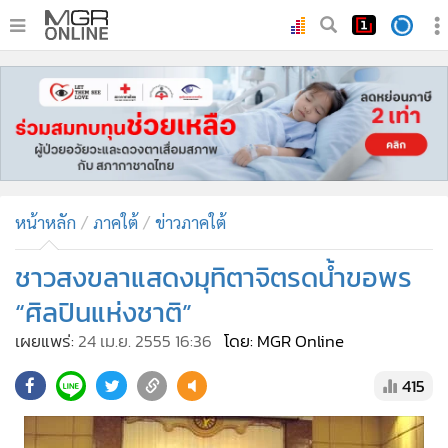
•
หน้าหลัก
•
ทันเหตุการณ์
•
ภาคใต้
•
ภูมิภาค
•
Online Section
หน้าหลัก
ภาคใต้
ข่าวภาคใต้
•
บันเทิง
•
ผู้จัดการรายวัน
ชาวสงขลาแสดงมุทิตาจิตรดน้ำขอพร
•
คอลัมนิสต์
“ศิลปินแห่งชาติ”
•
ละคร
เผยแพร่:
24 เม.ย. 2555 16:36
โดย: MGR Online
•
CbizReview
415
•
Cyber BIZ
•
ผู้จัดกวน