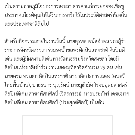
เป็นความภาคภูมิใจของชาวสงขลา ควรค่าแก่การยกย่องเชิดชู
ประกาศเกียรติคุณให้ได้รับการจารึกไว้ในประวัติศาสตร์ท้องถิ่น
และประเทศชาติสืบไป
สำหรับกิจกรรมภายในงานวันนี้ นายสุรพล พนัสอำพล รองผู้ว่า
ราชการจังหวัดสงขลา ร่วมรดน้ำขอพรศิลปินแห่งชาติ ศิลปินดี
เด่น และผู้มีผลงานดีเด่นทางวัฒนธรรมจังหวัดสงขลา โดยมี
ศิลปินแห่งชาติเข้าร่วมงานแสดงมุทิตาจิตจำนวน 29 คน เช่น
นายควน ทวนยก ศิลปินแห่งชาติ สาขาศิลปะการแสดง (ดนตรี
ไทยพื้นบ้าน), นายธนกร บุญรัตน์ นายมูฮำมัด โรจนอุดมศาสตร์
ศิลปินดีเด่น สาขาทัศนศิลป์ (จิตรกรรม), นายประภัทร์ เดชะมาก
ศิลปินดีเด่น สาขาทัศนศิลป์ (ประยุกต์ศิลป์) เป็นต้น