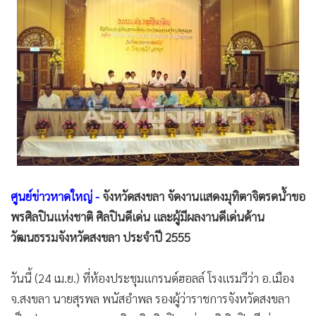
•
Good health & Well-being
•
Green Innovation & SD
•
Management & HR
•
MGR Live
•
Infographic
•
การเมือง
•
ท่องเที่ยว
•
กีฬา
•
ต่างประเทศ
ศูนย์ข่าวหาดใหญ่ -
จังหวัดสงขลา จัดงานแสดงมุทิตาจิตรดน้ำขอ
•
Special Scoop
พรศิลปินแห่งชาติ ศิลปินดีเด่น และผู้มีผลงานดีเด่นด้าน
•
เศรษฐกิจ-ธุรกิจ
วัฒนธรรมจังหวัดสงขลา ประจำปี 2555
•
จีน
•
ชุมชน-คุณภาพชีวิต
วันนี้ (24 เม.ย.) ที่ห้องประชุมแกรนด์ฮอลล์ โรงแรมวีว่า อ.เมือง
•
อาชญากรรม
จ.สงขลา นายสุรพล พนัสอำพล รองผู้ว่าราชการจังหวัดสงขลา
•
Motoring