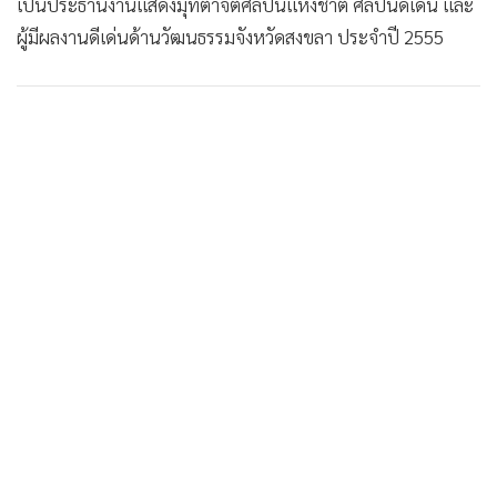
เป็นประธานงานแสดงมุทิตาจิตศิลปินแห่งชาติ ศิลปินดีเด่น และ
•
เกม
ผู้มีผลงานดีเด่นด้านวัฒนธรรมจังหวัดสงขลา ประจำปี 2555
•
วิทยาศาสตร์
•
SMEs
•
หุ้น
•
อินโดจีน
•
กองทุนรวม
•
Celeb Online
•
Factcheck
•
ญี่ปุ่น
•
News1
•
Gotomanager