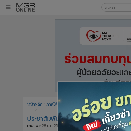
เลือกเครื่องมือท
•
หน้าหลัก
ค้นหา
•
ทันเหตุการณ์
Google
•
ภาคใต้
•
ภูมิภาค
MGR Onl
•
Online Section
ค้นหาขั
•
บันเทิง
•
ผู้จัดการรายวัน
•
คอลัมนิสต์
•
ละคร
•
CbizReview
•
Cyber BIZ
หน้าหลัก
ภาคใต้
สังคมชาวใต้
•
ผู้จัดกวน
ประชาสัมพันธ์ จ.สงขลา : วาระงาน 29 มี.
•
Good health & Well-being
•
Green Innovation & SD
เผยแพร่:
28 มี.ค. 2555 16:59
โดย: MGR Online