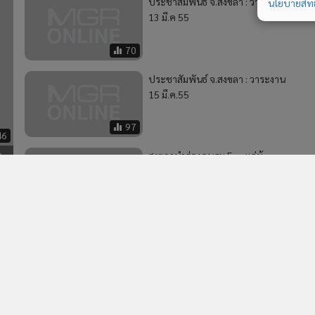
ประชาสัมพันธ์ จ.สงขลา : วาระงาน
นโยบายสิทธ
13 มี.ค 55
70
ประชาสัมพันธ์ จ.สงขลา : วาระงาน
15 มี.ค.55
97
46
ี
สงขลานำร่องอบรม Eng แก่ผู้
ประกอบการเตรียมพร้อมสู่
5
ประชาคมอาเซียน
106
2
ชน