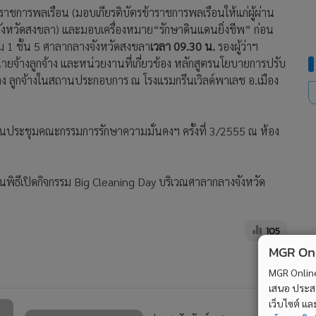
ชการพลเรือน (มอบเกียรติบัตรข้าราชการพลเรือนให้แก่ผู้ผ่าน
จังหวัดสงขลา) และมอบเครื่องหมาย“รักษาดินแดนยิ่งชีพ” ก่อน
 1 ชั้น 5 ศาลากลางจังหวัดสงขลา
เวลา 09.30 น.
รองผู้ว่าฯ
้างลูกจ้าง และหน่วยงานที่เกี่ยวข้อง หลักสูตรนโยบายการปรับ
จ้าง ลูกจ้างในสถานประกอบการ ณ โรงแรมกรีนเวิลด์พาเลช อ.เมือง
ประชุมคณะกรรมการรักษาความมั่นคงฯ ครั้งที่ 3/2555 ณ ห้อง
ิธีเปิดกิจกรรม Big Cleaning Day บริเวณศาลากลางจังหวัด
105
MGR Onli
MGR Online 
เสนอ ประสบก
เว็บไซต์ แ