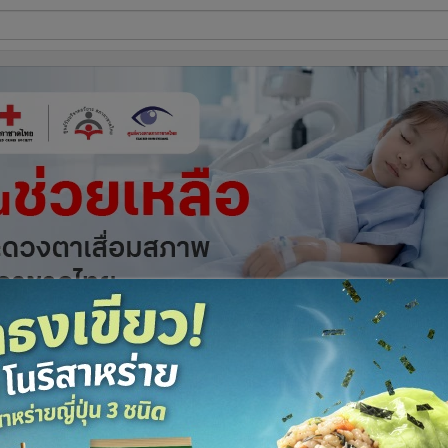
ี่ใช้
ine
้นสูง
ค.55