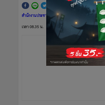
•
Management & HR
•
MGR Live
•
Infographic
สำนักงานประชาสัมพันธ์จังหวัดสงขลา มีวาระงานประจำวั
•
การเมือง
•
ท่องเที่ยว
เวลา 08.35 น.
•
กีฬา
•
ต่างประเทศ
•
Special Scoop
•
เศรษฐกิจ-ธุรกิจ
•
จีน
•
ชุมชน-คุณภาพชีวิต
•
อาชญากรรม
•
Motoring
•
เกม
•
วิทยาศาสตร์
•
SMEs
•
หุ้น