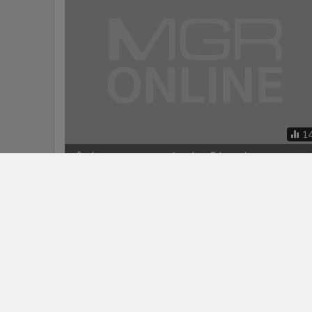
1
สำนักงานประชาสัมพันธ์จังหวัดสงขลา ม
วาระงานประจำวันศุกร์ที่ 23 มีนาคม 255
ดังนี้
ข่าวในหมวดล่าสุด
โรงพยาบาลหาดใหญ่ ขอขอบคุณสโมสรโรตารีหาดใหญ่
1
ร่วมส่งต่อโอกาสแห่งการให้ เพื่อสุขภาพที่ดีของประชา