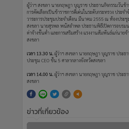
•
อินโดจีน
ผู้ว่าฯ สงขลา นายกฤษฎา บุญราช ประธานกิจกรรมวันข้ารา
การคัดเลือกเป็นข้าราชการดีเด่นในระดับกระทรวง ประจำ
•
กองทุนรวม
วาระการประชุมประจำเดือน มีนาคม 2555 ณ ห้องประชุม
•
Celeb Online
สงขลา นายสุรพล พนัสอำพล ประธานพิธีเปิดการอบรมนายจ
•
Factcheck
ค่าจ้างขั้นต่ำ และการเสริมสร้าง แรงงานสัมพันธ์แก่นาย
•
ญี่ปุ่น
สงขลา
•
News1
•
Gotomanager
เวลา 13.30 น.
ผู้ว่าฯ สงขลา นายกฤษฎา บุญราช ประธาน
ประชุม CEO ชั้น 5 ศาลากลางจังหวัดสงขลา
เวลา 14.00 น.
ผู้ว่าฯ สงขลา นายกฤษฎา บุญราช ประธานพ
สงขลา
ข่าวที่เกี่ยวข้อง