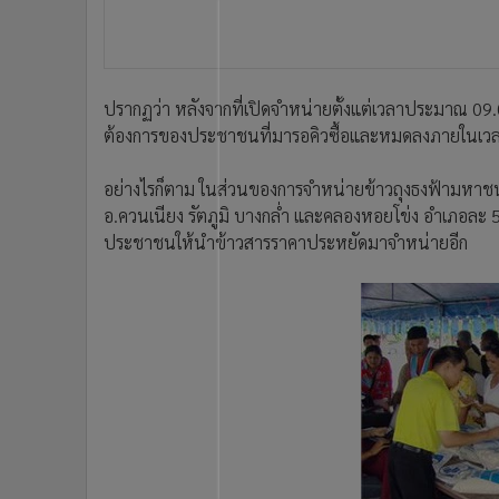
•
อินโดจีน
•
กองทุนรวม
•
Celeb Online
•
Factcheck
ปรากฏว่า หลังจากที่เปิดจำหน่ายตั้งแต่เวลาประมาณ 09.0
ต้องการของประชาชนที่มารอคิวซื้อและหมดลงภายในเวล
•
ญี่ปุ่น
•
News1
อย่างไรก็ตาม ในส่วนของการจำหน่ายข้าวถุงธงฟ้ามหาชน 
•
Gotomanager
อ.ควนเนียง รัตภูมิ บางกล่ำ และคลองหอยโข่ง อำเภอละ 50
ประชาชนให้นำข้าวสารราคาประหยัดมาจำหน่ายอีก