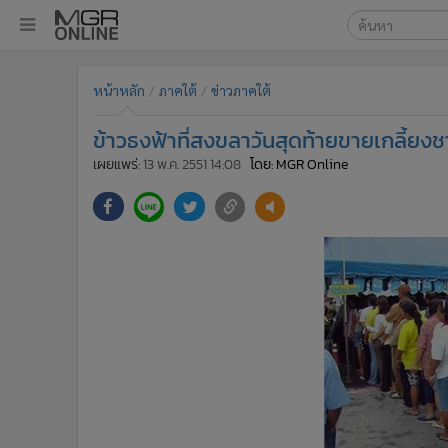
เลือกเครื่องมือท
•
หน้าหลัก
หน้าหลัก
ภาคใต้
ข่าวภาคใต้
ค้นหา
•
ทันเหตุการณ์
Google
•
ภาคใต้
ข้าวธงฟ้าที่สงขลาวันสุดท้ายขายเกลี้ยงช
•
ภูมิภาค
MGR Onl
เผยแพร่:
13 พ.ค. 2551 14:08
โดย: MGR Online
•
Online Section
ค้นหาขั
•
บันเทิง
•
ผู้จัดการรายวัน
•
คอลัมนิสต์
•
ละคร
•
CbizReview
•
Cyber BIZ
•
ผู้จัดกวน
•
Good health & Well-being
•
Green Innovation & SD