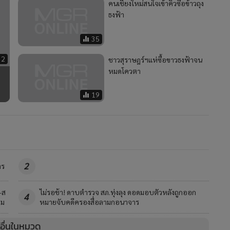
คนเชียงใหม่สนใจเข้าคิวซื้อข้าวถุง
ธงฟ้า
35
2
ชาวสุราษฎร์ฯแห่ซื้อขาวธงฟ้าจน
หมดโควตา
19
2
าร
-ส
ไม่รอช้า! ดาบตำรวจ สภ.ทุ่งลุง ดอดมอบตัวหลังถูกออก
4
รม
หมายจับคดีครองสื่อลามกอนาจาร
วอื่นในหมวด