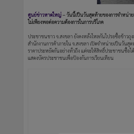
•
Management & HR
•
MGR Live
ศูนย์ข่าวหาดใหญ่
– วันนี้เป็นวันสุดท้ายของการจำหน่ายข
•
Infographic
ไม่เพียงพอต่อความต้องการในการบริโภค
•
การเมือง
•
ท่องเที่ยว
ประชาชนชาว จ.สงขลา ยังคงหลั่งไหลกันไปรอซื้อข้าวถุง
•
กีฬา
สำนักงานการค้าภายใน จ.สงขลา เปิดจำหน่ายเป็นวันสุดท้
•
ต่างประเทศ
ราคาประหยัดกันอย่างทั่วถึง แต่จะให้สิทธิ์ประชาชนซื้อ
แสดงบัตรประชาชนเพื่อป้องกันการเวียนเทียน
•
Special Scoop
•
เศรษฐกิจ-ธุรกิจ
•
จีน
•
ชุมชน-คุณภาพชีวิต
•
อาชญากรรม
•
Motoring
•
เกม
•
วิทยาศาสตร์
•
SMEs
•
หุ้น