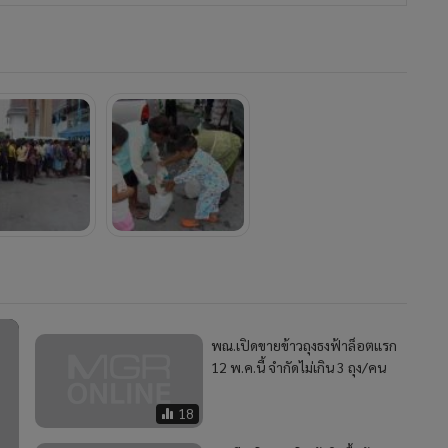
พณ.เปิดขายข้าวถุงธงฟ้าล็อตแรก
12 พ.ค.นี้ จำกัดไม่เกิน 3 ถุง/คน
18