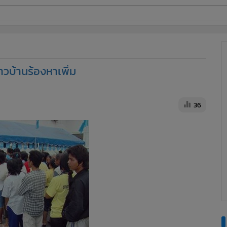
ี่ใช้
าวบ้านร้องหาเพิ่ม
ine
้นสูง
36