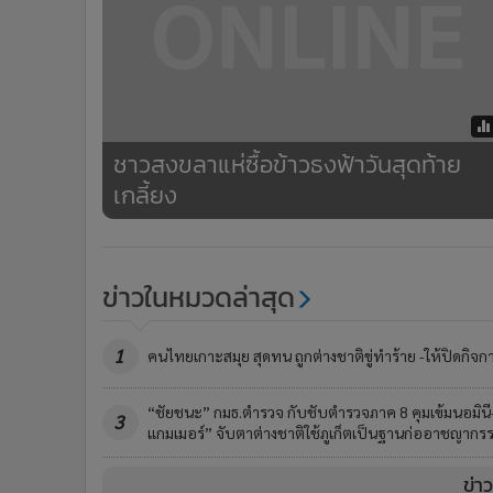
ชาวสงขลาแห่ซื้อข้าวธงฟ้าวันสุดท้าย
เกลี้ยง
ข่าวในหมวดล่าสุด
1
คนไทยเกาะสมุย สุดทน ถูกต่างชาติขู่ทำร้าย -ให้ปิดกิจก
“ชัยชนะ” กมธ.ตำรวจ กับชับตำรวจภาค 8 คุมเข้มนอมินี
3
แกมเมอร์” จับตาต่างชาติใช้ภูเก็ตเป็นฐานก่ออาชญากร
ข่า