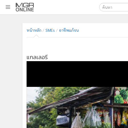
เลือกเครื่องมือท
•
หน้าหลัก
ค้นหา
•
ทันเหตุการณ์
หน้าหลัก
SMEs
อาชีพแก้จน
Google
•
ภาคใต้
•
ภูมิภาค
MGR Onl
•
Online Section
ค้นหาขั
แกลเลอรี
•
บันเทิง
•
ผู้จัดการรายวัน
•
คอลัมนิสต์
•
ละคร
•
CbizReview
•
Cyber BIZ
•
ผู้จัดกวน
•
Good health & Well-being
•
Green Innovation & SD