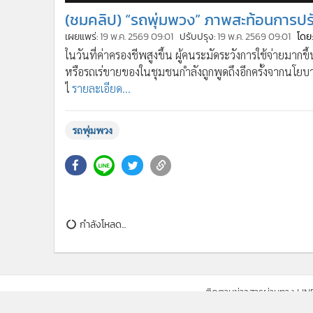
•
อินโดจีน
(ชมคลิป) “รถพุ่มพวง” ภาพสะท้อนการปรั
•
กองทุนรวม
เผยแพร่:
19 พ.ค. 2569 09:01
ปรับปรุง:
19 พ.ค. 2569 09:01
โดย:
•
Celeb Online
ในวันที่ค่าครองชีพสูงขึ้น ผู้คนระมัดระวังการใช้จ่ายมากข
•
Factcheck
หรือรถเร่ขายของในชุมชนกำลังถูกพูดถึงอีกครั้งจากนโยบาย
•
ญี่ปุ่น
ไ
รายละเอียด...
•
News1
•
Gotomanager
รถพุ่มพวง
กำลังโหลด...
ติดตามข่าวสารผ่านทาง LIN