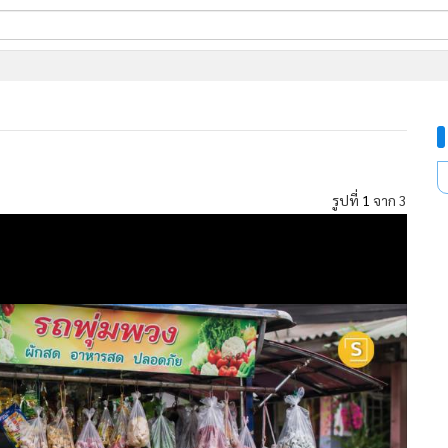
ี่ใช้
ine
้นสูง
รูปที่
1
จาก 3