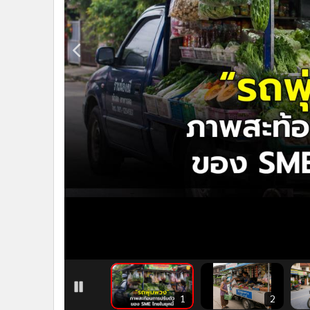
•
Management & HR
•
MGR Live
•
Infographic
•
การเมือง
•
ท่องเที่ยว
•
กีฬา
•
ต่างประเทศ
•
Special Scoop
•
เศรษฐกิจ-ธุรกิจ
•
จีน
•
ชุมชน-คุณภาพชีวิต
•
อาชญากรรม
•
Motoring
•
เกม
•
วิทยาศาสตร์
•
SMEs
1
2
•
หุ้น