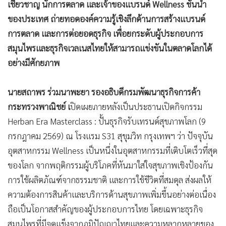
•
เกม
•
วิทยาศาสตร์
•
SMEs
•
หุ้น
•
อินโดจีน
•
กองทุนรวม
กรมพัฒนาธุรกิจการค้า ร่วมกับ สำนักงานส่งเสริมวิสาหกิจขนาด
•
Celeb Online
กลางและขนาดย่อม (สสว.) เดินหน้าผลักดันผู้ประกอบการไทย
ก้าวทันกระแสเศรษฐกิจสุขภาพโลก (Wellness Economy) ที่
•
Factcheck
เติบโตอย่างต่อเนื่อง ด้วยการจัดกิจกรรม ‘Herban Era
•
ญี่ปุ่น
Masterclass : ปั้นธุรกิจรับเทรนด์สุขภาพโลก’ ภายใต้แคมเปญ
•
News1
‘Herban Era เริ่มต้นสุขภาพดี ด้วยสมุนไพรไทย’ เปิดเวทีรวมผู้
•
Gotomanager
เชี่ยวชาญ นักการตลาด และเจ้าของแบรนด์ Wellness ชั้นนำ
ของประเทศ ถ่ายทอดองค์ความรู้เชิงลึกด้านการสร้างแบรนด์
การตลาด และการต่อยอดธุรกิจ เพื่อยกระดับผู้ประกอบการ
สมุนไพรและธุรกิจเวลเนสไทยให้สามารถแข่งขันในตลาดโลกได้