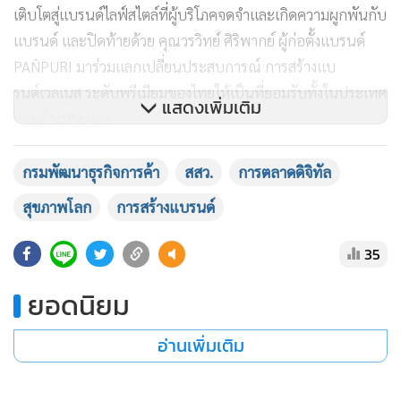
เข้าใจผู้บริโภคยุคใหม่ กรมพัฒนาธุรกิจการค้าจึงจัดกิจกรรม
Herban Era Masterclass เพื่อเติมเต็มองค์ความรู้ที่จำเป็น
พร้อมสร้างแรงบันดาลใจจากผู้ประกอบการที่ประสบความสำเร็จ
จริง ให้สามารถนำไปประยุกต์ใช้กับธุรกิจได้อย่างเป็นรูปธรรม
แสดงเพิ่มเติม
กิจกรรมครั้งนี้ได้รับเกียรติจากผู้ประกอบการและเจ้าของแบรนด์
กรมพัฒนาธุรกิจการค้า
สสว.
การตลาดดิจิทัล
Wellness ชั้นนำของไทยร่วมถ่ายทอดประสบการณ์ ได้แก่ คุณ
สุขภาพโลก
การสร้างแบรนด์
มิตรดนัย สถาวรมณี เจ้าของแบรนด์ Plantae มาร่วมแบ่งปันเส้น
ทางการเปลี่ยน Passion ด้านสุขภาพให้กลายเป็นแบรนด์
35
Wellness ที่ตอบโจทย์ผู้บริโภคยุคใหม่ คุณธีระฑัต หนูดำ จาก
แบรนด์ La Glace ร่วมถ่ายทอดแนวคิดการพัฒนาสินค้าให้
ยอดนิยม
เติบโตสู่แบรนด์ไลฟ์สไตล์ที่ผู้บริโภคจดจำและเกิดความผูกพันกับ
อ่านเพิ่มเติม
แบรนด์ และปิดท้ายด้วย คุณวรวิทย์ ศิริพากย์ ผู้ก่อตั้งแบรนด์
PAÑPURI มาร่วมแลกเปลี่ยนประสบการณ์ การสร้างแบ
รนด์เวลเนส ระดับพรีเมียมของไทยให้เป็นที่ยอมรับทั้งในประเทศ