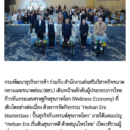
•
Good health & Well-being
•
Green Innovation & SD
•
Management & HR
•
MGR Live
•
Infographic
•
การเมือง
•
ท่องเที่ยว
•
กีฬา
•
ต่างประเทศ
•
Special Scoop
•
เศรษฐกิจ-ธุรกิจ
•
จีน
•
ชุมชน-คุณภาพชีวิต
•
อาชญากรรม
•
Motoring