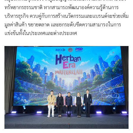
อย่างมีศักยภาพ
นายสถาพร ร่วมนาพะยา รองอธิบดีกรมพัฒนาธุรกิจการค้า
กระทรวงพาณิชย์ เ
ปิดเผยภายหลังเป็นประธานเปิดกิจกรรม
Herban Era Masterclass : ปั้นธุรกิจรับเทรนด์สุขภาพโลก (9
กรกฎาคม 2569) ณ โรงแรม S31 สุขุมวิท กรุงเทพฯ ว่า ปัจจุบัน
อุตสาหกรรม Wellness เป็นหนึ่งในอุตสาหกรรมที่เติบโตเร็วที่สุด
ของโลก จากพฤติกรรมผู้บริโภคที่หันมาใส่ใจสุขภาพเชิงป้องกัน
การใช้ผลิตภัณฑ์จากธรรมชาติ และการใช้ชีวิตที่สมดุล ส่งผลให้
ความต้องการสินค้าและบริการด้านสุขภาพเพิ่มขึ้นอย่างต่อเนื่อง
ถือเป็นโอกาสสำคัญของผู้ประกอบการไทย โดยเฉพาะธุรกิจ
สมุนไพรที่มีจุดแข็งจากภูมิปัญญาไทยและความหลากหลายของ
ทรัพยากรธรรมชาติ หากสามารถพัฒนาองค์ความรู้ด้านการ
บริหารธุรกิจ ควบคู่กับการสร้างนวัตกรรมและแบรนด์จะช่วยเพิ่ม
มูลค่าสินค้า ขยายตลาด และยกระดับขีดความสามารถในการ