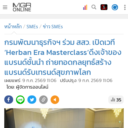
•
หน้าหลัก
หน้าหลัก
SMEs
ข่าว SMEs
•
ทันเหตุการณ์
•
กรมพัฒนาธุรกิจฯ ร่วม สสว. เปิดเวที
ภาคใต้
•
ภูมิภาค
‘Herban Era Masterclass’ดึงเจ้าของ
•
Online Section
แบรนด์ชั้นนำ ถ่ายทอดกลยุทธ์สร้าง
•
บันเทิง
แบรนด์รับเทรนด์สุขภาพโลก
•
ผู้จัดการรายวัน
เผยแพร่:
9 ก.ค. 2569 11:06
ปรับปรุง:
9 ก.ค. 2569 11:06
•
คอลัมนิสต์
โดย: ผู้จัดการออนไลน์
•
ละคร
35
•
CbizReview
•
Cyber BIZ
•
ผู้จัดกวน