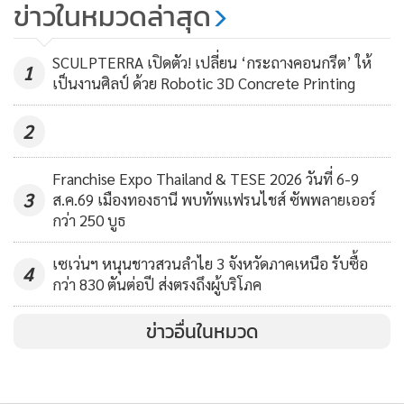
ข่าวในหมวดล่าสุด
และต่างประเทศ
SCULPTERRA เปิดตัว! เปลี่ยน ‘กระถางคอนกรีต’ ให้
1
เป็นงานศิลป์ ด้วย Robotic 3D Concrete Printing
2
Franchise Expo Thailand & TESE 2026 วันที่ 6-9
3
ส.ค.69 เมืองทองธานี พบทัพแฟรนไชส์ ซัพพลายเออร์
กว่า 250 บูธ
MGR Online ใช้คุกกี้ (Cookies)
เซเว่นฯ หนุนชาวสวนลำไย 3 จังหวัดภาคเหนือ รับซื้อ
MGR Online ใช้คุกกี้ เพื่อจัดการข้อมูลส่วนบุคคลเพื่อนำเสนอ
4
กว่า 830 ตันต่อปี ส่งตรงถึงผู้บริโภค
ประสบการณ์คอนเทนต์ที่ดีที่สุดให้กับผู้อ่านบนเว็บไซต์ และ
แอพพลิเคชั่น
เงื่อนไขการใช้งานเว็บไซต์
และ
นโยบายสิทธิ
ข่าวอื่นในหมวด
ส่วนบุคคล
นอกจากนี้ ในช่วงบ่ายผู้เข้าร่วมกิจกรรมจะได้ต่อยอดองค์ความรู้
สู่การปฏิบัติผ่านการอบรมเชิงลึกด้านการสร้างแบรนด์และการ
รับทราบ