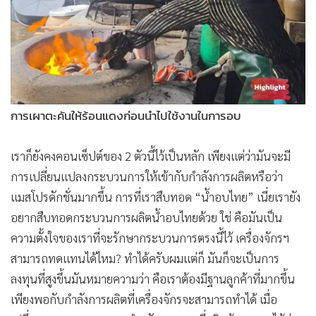
•
เกม
•
วิทยาศาสตร์
•
SMEs
•
หุ้น
•
อินโดจีน
การเผาตะคันให้ร้อนแดงก่อนนำไปใช้งานในการอบ
•
กองทุนรวม
•
Celeb Online
เราก็ยังคงคอนเซ็ปต์ของ 2 ตัวนี้ไว้เป็นหลัก เพียงแต่ว่ามันจะมี
•
Factcheck
การเปลี่ยนแปลงกระบวนการให้เข้ากับกำลังการผลิตหรือว่า
•
ญี่ปุ่น
แมสโปรดักชั่นมากขึ้น การที่เราสืบทอด “น้ำอบไทย” เนี่ยเรายัง
•
News1
อยากสืบทอดกระบวนการผลิตน้ำอบไทยด้วย ใช่ คือมันเป็น
•
Gotomanager
ความตั้งใจของเราที่จะรักษากระบวนการตรงนี้ไว้ เครื่องจักรฯ
สามารถทดแทนได้ไหม? ทำได้ครับผมแต่ก็ มันก็จะเป็นการ
ลงทุนที่สูงขึ้นมันหมายความว่า คือเราต้องมีฐานลูกค้าที่มากขึ้น
เพียงพอกับกำลังการผลิตที่เครื่องจักรจะสามารถทำได้ เมื่อ