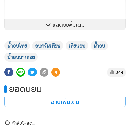
แสดงเพิ่มเติม
น้ำอบไทย
อบควันเทียน
เทียนอบ
น้ำอบ
น้ำอบนางลอย
244
ยอดนิยม
อ่านเพิ่มเติม
การอบด้วยเครื่องหอม(หรือน้ำตาลผสม) สูตรเฉพาะของ
กำลังโหลด...
นางลอย