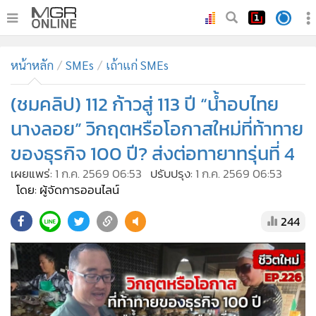
•
หน้าหลัก
หน้าหลัก
SMEs
เถ้าแก่ SMEs
•
ทันเหตุการณ์
•
(ชมคลิป) 112 ก้าวสู่ 113 ปี “น้ำอบไทย
ภาคใต้
•
ภูมิภาค
นางลอย” วิกฤตหรือโอกาสใหม่ที่ท้าทาย
•
Online Section
ของธุรกิจ 100 ปี? ส่งต่อทายาทรุ่นที่ 4
•
บันเทิง
เผยแพร่:
1 ก.ค. 2569 06:53
ปรับปรุง:
1 ก.ค. 2569 06:53
•
ผู้จัดการรายวัน
โดย: ผู้จัดการออนไลน์
•
คอลัมนิสต์
244
•
ละคร
•
CbizReview
•
Cyber BIZ
•
ผู้จัดกวน