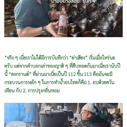
•
Good health & Well-being
•
Green Innovation & SD
•
Management & HR
•
MGR Live
•
Infographic
•
การเมือง
•
ท่องเที่ยว
“จริง ๆ เนี่ยเราไม่ได้มีการบันทึกว่า “ย่าเฮียง” เริ่มเมื่อไหร่นะ
•
กีฬา
ครับ แต่จากคำบอกเล่าของญาติ ๆ ที่สืบทอดกันมาเนี่ยเรานับปี
•
ต่างประเทศ
นี้ “สงกรานต์” ที่ผ่านมาเนี่ยเป็นปี 112 ขึ้น 113 คือมันจะมี
•
Special Scoop
กระบวนการหลัก ๆ ในการทำน้ำอบไทยก็คือ 1. อบด้วยควัน
•
เศรษฐกิจ-ธุรกิจ
เทียน กับ 2. การปรุงกลิ่นหอม
•
จีน
•
ชุมชน-คุณภาพชีวิต
•
อาชญากรรม
•
Motoring