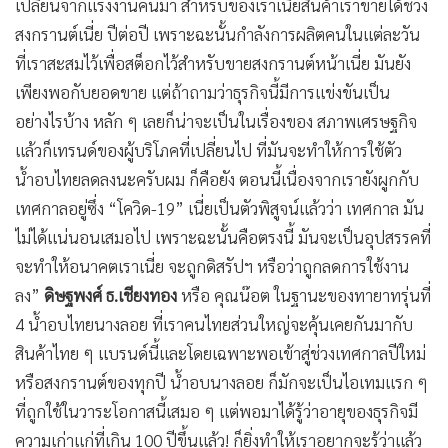
เปลี่ยนจากแรงงานคนมา สำหรับของเราเนี่ยสินค้าเราขายได้ช่วง
สงกรานต์เนี่ย ปีต่อปี เพราะฉะนั้นกำลังการผลิตคนในแต่ละวัน
ที่เราสะสมไว้เพื่อสต็อกไว้สำหรับขายสงกรานต์หน้าเนี่ย มันยัง
เพียงพอกับยอดขาย แต่ถ้าถามว่าธุรกิจนี้มีการแข่งขันเป็น
อย่างไรบ้าง หลัก ๆ เลยก็น่าจะเป็นในเรื่องของ สภาพเศรษฐกิจ
แล้วก็เทรนด์ของผู้บริโภคที่เปลี่ยนไป ที่มันจะทำให้การใช้ตัว
น้ำอบไทยลดลงนะครับผม ก็คือยัง ตอนนี้เนื่องจากเรายังผูกกับ
เทศกาลอยู่ซึ่ง “โควิด-19” เนี่ยเป็นตัวพิสูจน์แล้วว่า เทศกาล มัน
ไม่ได้แน่นอนเสมอไป เพราะฉะนั้นคือตรงนี้ มันจะเป็นอุปสรรคที่
จะทำให้อนาคตเราเนี่ย จะถูกดิสรัปฯ หรือว่าถูกลดการใช้งาน
ลง”
ดิษฐพงศ์ ธ.เชียงทอง
หรือ คุณน๊อต ในฐานะของทายาทรุ่นที่
4 น้ำอบไทยนางลอย ที่เราคนไทยส่วนใหญ่จะคุ้นเคยกันมากับ
สินค้าไทย ๆ แบรนด์นี้และโดยเฉพาะพอเข้าสู่ช่วงเทศกาลปีใหม่
หรือสงกรานต์ของทุกปี น้ำอบนางลอย ก็มักจะเป็นไอเทมแรก ๆ
ที่ถูกใช้ในวาระโอกาสนี้เสมอ ๆ แต่พอมาได้รู้ว่าอายุของธุรกิจมี
ความเก่าแก่ที่เกิน 100 ปีขึ้นแล้ว! ก็ยิ่งทำให้เราอยากจะรู้ว่าแล้ว