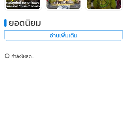
ยอดนิยม
อ่านเพิ่มเติม
"Content-to-Commerce" พลังของ Discovery Commerce ที่
เปลี่ยนยอดวิวให้เป็นยอดขายเจ็ดหลัก
ข่าวในหมวดล่าสุด
ในปี พ.ศ. 2565 คุณออยตัดสินใจนำแบรนด์ทุเรียนบ้านฉัน เข้าสู่
“กลุ่มเพาะเห็ดพิษณุโลก” เปลี่ยนทำก้อนเชื้อเห็ดจากขี้
แพลตฟอร์ม TikTok Shop ในจังหวะที่เทรนด์
1
เลื่อยเป็นฟางข้าว ลดการเผา ชาวนารายได้เพิ่ม ได้เห็ดที่
Shoppertainment กำลังบูม เธอไม่ได้รีบขึ้นไลฟ์ทันที แต่เลือกใช้
สมบูรณ์รสชาติดี
เวลา 1 ปีเต็มในการปั้นช่อง สร้างแบรนดิ้งผ่านคอนเทนต์ทุเรียน
2
ล้วน ๆ แบบ 100% เธอไม่ทำคอนเทนต์ตามกระแสอื่นเลย
เพราะเป้าหมายคือ "การทำให้คนดูจำจนขึ้นใจว่าถ้าพูดถึงทุเรียน
เกษตรกรประสบความสำเร็จบนออนไลน์ ! “โชคสุวรรณ
ต้องนึกถึงช่องเธอ"
3
ฟาร์ม” เจ้าของ ปลาทับทิมแดดเดียว กวาดรายได้บนโซ