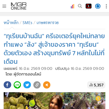
•
หน้าหลัก
หน้าหลัก
SMEs
เกษตรพารวย
•
ทันเหตุการณ์
•
“ทุเรียนบ้านฉัน” ครีเอเตอร์ยุคใหม่ทลาย
ภาคใต้
•
ภูมิภาค
กำแพง “ล้ง” สู่เจ้าของราคา “ทุเรียน”
•
Online Section
ด้วยตัวเอง สร้างขุมทรัพย์ 7 หลักในไม่กี่
•
บันเทิง
เดือน
•
ผู้จัดการรายวัน
เผยแพร่:
16 มิ.ย. 2569 09:00
ปรับปรุง:
16 มิ.ย. 2569 09:00
•
คอลัมนิสต์
โดย: ผู้จัดการออนไลน์
•
ละคร
5,357
•
CbizReview
•
Cyber BIZ
•
ผู้จัดกวน