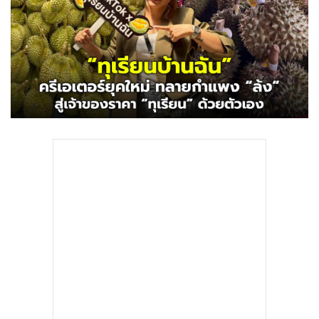
•
Good health & Well-being
•
Green Innovation & SD
•
Management & HR
•
MGR Live
•
Infographic
•
การเมือง
•
ท่องเที่ยว
•
กีฬา
•
ต่างประเทศ
•
Special Scoop
•
เศรษฐกิจ-ธุรกิจ
•
จีน
•
ชุมชน-คุณภาพชีวิต
•
อาชญากรรม
•
Motoring