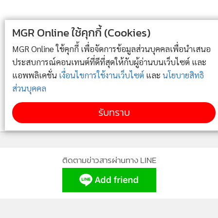
เชียลฯ วันละหลักล้านบาท
"การโฟกัสที่คอนเทนต์ทุเรียนแบบเพียวๆ ในปีแรกนี้เองที่
(ชมคลิป) จากโต๊ะทำงานสู่โรงเรือน! "ไร่ชรินทร์พรรณ"
เป็นการ
"สร้างความเชื่อมั่น และการรับรู้"
จนทำให้คนดูรู้สึกว่า
MGR Online ใช้คุกกี้ (Cookies)
4
ปั้น “เมล่อนฮอกไกโด” ด้วยน้ำจากยอดดอยส่งโมเดิร์น
ถ้าเห็นหน้าออยเมื่อไหร่ มั่นใจได้เลยว่านี่คือ
"ตัวจริง"
จากชุมพร
เทรด สร้างแบรนด์เกษตรพรีเมียม
MGR Online ใช้คุกกี้ เพื่อจัดการข้อมูลส่วนบุคคลเพื่อนำเสนอ
และพวกเขาจะได้ทุเรียนที่มีคุณภาพ" คอนเทนต์ที่มีคุณภาพและ
ประสบการณ์คอนเทนต์ที่ดีที่สุดให้กับผู้อ่านบนเว็บไซต์ และ
ความจริงใจมีพลังในการดึงดูดผู้ชมและเปลี่ยนให้กลายเป็นยอด
ข่าวอื่นในหมวด
แอพพลิเคชั่น
เงื่อนไขการใช้งานเว็บไซต์
และ
นโยบายสิทธิ
ขายได้ในยุค Discovery Commerce และเปิดโอกาสให้เราสร้าง
ส่วนบุคคล
ความน่าเชื่อถือและความไว้วางใจในผู้บริโภคได้ด้วยตัวเอง หลัง
รับทราบ
จากวางฐานแฟนคลับผ่านคลิปวิดีโอแล้ว คุณออยถึงเริ่มขยับมาส
เต็ปถัดไปคือการ "ไลฟ์สด" ซึ่งช่วงแรกเธอบอกว่า "วันแรกที่ขึ้น
ไลฟ์มีคนดูแค่ 100-200 คน แถมส่วนใหญ่เป็นขาประจำที่ตามมา
เชียร์ มาซื้อของเราประจำ"
แน่นอนว่า เธอไม่ยอมถอย เธอใช้สูตร
“ครูพักลักจำ”
เก็บเทคนิค
จากเหล่า seller นักไลฟ์ ครีเอเตอร์ตัวท็อป จนเจอ signature
ของตัวเอง นั่นคือ การใช้เสียงที่เป็นเอกลักษณ์ บวกกับการไลฟ์