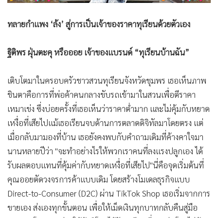
ทลายกำแพง ‘ล้ง’ สู่การเป็นเจ้าของราคาทุเรียนด้วยตัวเอง
ฐิติพร ฝุ่นตะคุ หรือออย เจ้าของแบรนด์ “ทุเรียนบ้านฉัน”
เติบโตมาในครอบครัวชาวสวนทุเรียนจังหวัดชุมพร เธอเห็นภาพ
ชินตาคือการที่พ่อค้าคนกลางขับรถเข้ามาในสวนเพื่อตีราคา
เหมาเข่ง ซึ่งบ่อยครั้งที่เธอเห็นว่าราคาต่ำมาก และไม่คุ้มกับหยาด
เหงื่อที่เสียไปแม้เธอเรียนจบด้านการตลาดดิจิทัลมาโดยตรง แต่
เมื่อกลับมามองที่บ้าน เธอยังคงพบกับคำถามเดิมที่ค้างคาใจมา
นานหลายปีว่า "จะทำอย่างไรให้พวกเราคนที่ลงแรงปลูกเอง ได้
รับผลตอบแทนที่คุ้มค่ากับหยาดเหงื่อที่เสียไป"
นี่คือจุดเริ่มต้นที่
คุณออยตัดวงจรการค้าแบบเดิม โดยสร้างโมเดลธุรกิจแบบ
Direct-to-Consumer (D2C) ผ่าน TikTok Shop เธอเริ่มจากการ
ขายเอง ส่งเองทุกขั้นตอน เพื่อให้เม็ดเงินทุกบาทกลับคืนสู่มือ