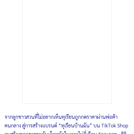
•
เกม
•
วิทยาศาสตร์
•
SMEs
•
หุ้น
•
อินโดจีน
•
กองทุนรวม
•
Celeb Online
•
Factcheck
•
ญี่ปุ่น
•
News1
•
Gotomanager
จากลูกชาวสวนที่ไม่อยากเห็นทุเรียนถูกกดราคาผ่านพ่อค้า
คนกลาง สู่การสร้างแบรนด์ “ทุเรียนบ้านฉัน” บน TikTok Shop