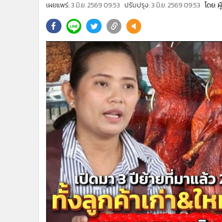
•
Management & HR
เผยแพร่:
3 มิ.ย. 2569 09:53
ปรับปรุง:
3 มิ.ย. 2569 09:53
โดย: ผ
•
MGR Live
•
Infographic
•
การเมือง
•
ท่องเที่ยว
•
กีฬา
•
ต่างประเทศ
•
Special Scoop
•
เศรษฐกิจ-ธุรกิจ
•
จีน
•
ชุมชน-คุณภาพชีวิต
•
อาชญากรรม
•
Motoring
•
เกม
•
วิทยาศาสตร์
•
SMEs
•
หุ้น