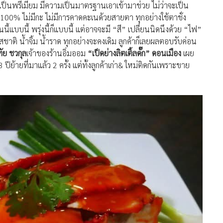
ป็นพรีเมียม มีความเป็นมาตรฐานเอาเข้ามาช่วย ไม่ว่าจะเป็น
บ100% ไม่มีกะ ไม่มีการคาดคะเนด้วยสายตา ทุกอย่างใช้ตาชั่ง
ันนี้แบบนี้ พรุ่งนี้ก็แบบนี้ แต่อาจจะมี “สี” เปลี่ยนนิดนึงด้วย “ไฟ”
ชาติ น้ำจิ้ม น้ำราด ทุกอย่างจะคงเดิม ลูกค้าก็เลยผลตอบรับค่อน
ัย ชวกุล
เจ้าของร้านอิ่มออม
“เป็ดย่างลิตเติ้ลดั๊ก” ดอนเมือง
เผย
ีย้ายที่มาแล้ว 2 ครั้ง แต่ทั้งลูกค้าเก่า& ใหม่ติดกันเพราะขาย