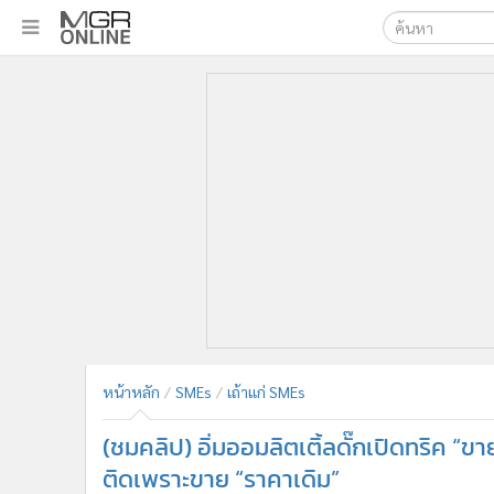
เลือกเครื่องมือท
•
หน้าหลัก
ค้นหา
•
ทันเหตุการณ์
Google
•
ภาคใต้
•
ภูมิภาค
MGR Onl
•
Online Section
ค้นหาขั
•
บันเทิง
•
ผู้จัดการรายวัน
•
คอลัมนิสต์
•
ละคร
•
CbizReview
•
Cyber BIZ
หน้าหลัก
SMEs
เถ้าแก่ SMEs
•
ผู้จัดกวน
•
Good health & Well-being
(ชมคลิป) อิ่มออมลิตเติ้ลดั๊กเปิดทริค “ขายด
•
Green Innovation & SD
ติดเพราะขาย “ราคาเดิม”