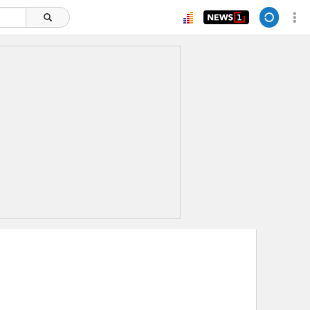
ยอดนิยม
อ่านเพิ่มเติม