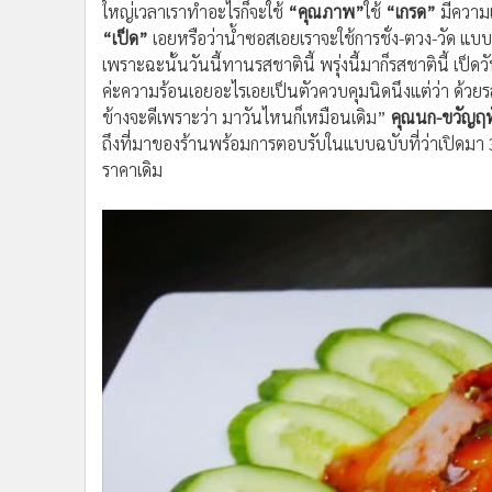
ใหญ่เวลาเราทำอะไรก็จะใช้
“คุณภาพ”
ใช้
“เกรด”
มีความเ
“เป็ด”
เอยหรือว่าน้ำซอสเอยเราจะใช้การชั่ง-ตวง-วัด แบ
เพราะฉะนั้นวันนี้ทานรสชาตินี้ พรุ่งนี้มาก็รสชาตินี้ เป็ดว
ค่ะความร้อนเอยอะไรเอยเป็นตัวควบคุมนิดนึงแต่ว่า ด้วยรส
ข้างจะดีเพราะว่า มาวันไหนก็เหมือนเดิม”
คุณนก-ขวัญฤท
ถึงที่มาของร้านพร้อมการตอบรับในแบบฉบับที่ว่าเปิดมา 3 ป
ราคาเดิม