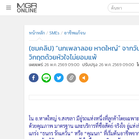
เลือกเครื่องมือท
•
หน้าหลัก
ค้นหา
•
ทันเหตุการณ์
Google
•
ภาคใต้
•
ภูมิภาค
MGR Onl
•
Online Section
ค้นหาขั
•
บันเทิง
•
ผู้จัดการรายวัน
•
คอลัมนิสต์
•
ละคร
•
CbizReview
•
Cyber BIZ
หน้าหลัก
SMEs
อาชีพแก้จน
•
ผู้จัดกวน
(ชมคลิป) “นกเพลาลอย หาดใหญ่” จากวันที่เด
•
Good health & Well-being
•
Green Innovation & SD
วิกฤตด้วยหัวใจไม่ยอมแพ้