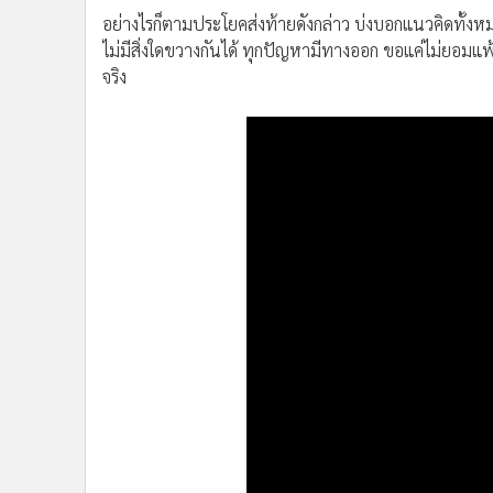
ท้ายที่สุด แก่นหลักที่ทำให้ธุรกิจอู่ของคุณนก เติบโตขึ้นมาได
หัวใจ”
ที่มุ่งมั่นพัฒนาปรับตัวเองอยู่เสมอ อดทนและไม่ยอ
“โลกทุกวันนี้ เปิดกว้าง ความรู้อยู่ในมือถือเรา อยู่ที่เรา
ต้องลงมือทำ ลองผิดลองถูก แล้วปรับให้เหมาะสมกับตัวเอง ไม่
ปรับตัวเสมอ”
คุณนก ระบุ
อย่างไรก็ตามประโยคส่งท้ายดังกล่าว บ่งบอกแนวคิดทั้งหมด
ไม่มีสิ่งใดขวางกันได้ ทุกปัญหามีทางออก ขอแค่ไม่ยอมแ
จริง