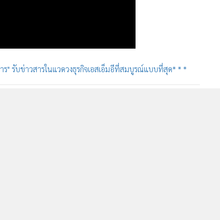
ร" รับข่าวสารในแวดวงธุรกิจเอสเอ็มอีที่สมบูรณ์แบบที่สุด* * *