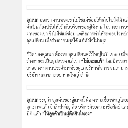
คุณธนกร รักแคว้น หรือ นก เจ้าของอู่
เล่าว่า ตั้งแต่เด็ก ช
•
อินโดจีน
โอกาสเรียนช่างและฝึกงานในศูนย์บริการรถยนต์ ทำให้เขาไ
•
กองทุนรวม
ต้นจากทำงานขับรถส่งของ รับผิดชอบหน้าที่ทั้งคนขับ ดู
•
Celeb Online
•
Factcheck
“ตอนนั้นผมซ่อมรถเอง ดูแลเองทั้งหมด จนเพื่อนๆ ที่ขับร
•
ญี่ปุ่น
เล่าย้อนเหตุการณ์ในอดีต ซึ่งคำถามนั้นไม่ได้เป็นแค่คำชม แ
•
News1
ช่วยซ่อม ค่อยๆ กลายเป็นงานที่จริงจังขึ้น มีคนบอกต่อมา
•
Gotomanager
วางใจของคนใช้รถ โดยเฉพาะรถเพื่อการประกอบอาชีพ
คุณนก
บอกว่า งานของเขาไม่ใช่แค่ซ่อมให้กลับไปวิ่งได้ แต
จำเป็นต้องปรับให้เข้ากับบริบทของผู้ใช้งาน ไม่ว่าจะการบ
งานของเขา จึงไม่ใช่แค่ซ่อม แต่คือการทำให้รถตอบโจทย์ก
จุดเปลี่ยน เมื่อร่างกายหยุดได้ แต่หัวใจไม่หยุด
ชีวิตของคุณนก ต้องพบจุดเปลี่ยนครั้งใหญ่ในปี 2560 เมื่อ
ร่างกายจะเป็นอุปสรรค แต่เขา
“ไม่ยอมแพ้”
โดยมีภรรยา 
ลาออกจากงานประจำมาช่วยดูแลบริหารกิจการ จนสามารถสร้าง