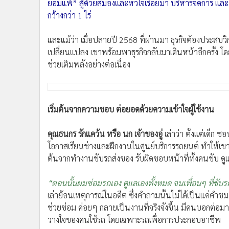
•
Management & HR
เผยแพร่:
26 พ.ค. 2569 09:00
ปรับปรุง:
26 พ.ค. 2569 09:00
โ
•
MGR Live
•
Infographic
•
การเมือง
•
ท่องเที่ยว
ใน อ.หาดใหญ่ จ.สงขลา มีอู่รถแห่งหนึ่งที่ลูกค้าโดยเฉพาะก
•
กีฬา
ด้วยคุณภาพ มาตรฐาน และบริการที่ซื่อสัตย์ จริงใจ อู่แ
•
ต่างประเทศ
แกร่ง “ธนกร รักแคว้น” หรือ “คุณนก” ที่เริ่มต้นอาชีพจา
•
Special Scoop
ยอมแพ้” สู้ด้วยสมองและหัวใจเรื่อยมา บริหารจัดการ และพั
•
เศรษฐกิจ-ธุรกิจ
กว้างกว่า 1 ไร่
•
จีน
•
ชุมชน-คุณภาพชีวิต
และแม้ว่า เมื่อปลายปี 2568 ที่ผ่านมา ธุรกิจต้องประสบว
•
อาชญากรรม
เปลี่ยนแปลง เขาพร้อมพาธุรกิจกลับมาเดินหน้าอีกครั้ง โ
ช่วยเติมพลังอย่างต่อเนื่อง
•
Motoring
•
เกม
•
วิทยาศาสตร์
•
SMEs
เริ่มต้นจากความชอบ ต่อยอดด้วยความเข้าใจผู้ใช้งาน
•
หุ้น