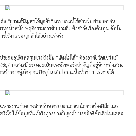
อบเรื่องรถยนต์มาก เรียนรู้และฝึกฝนด้วยตัวเอง จนเมื่อโตขึ้นได้มี
ด้พื้นฐานที่ถูกต้อง ทั้งระบบ และมาตรฐาน จนหลังเรียนจบ เริ่ม
แลและซ่อมบำรุงรถด้วยตัวเอง
ถส่งของด้วยกัน เริ่มทักว่า ทำไมรถของนกไม่เคยเสียเลย”
คุณนก
ต่คือจุดเริ่มต้นที่ทำให้เพื่อน ๆ เริ่มเอารถมาให้เขาช่วยดูแลจาก
กขึ้น และในที่สุดก็กลายเป็นกิจการ
“อู่รถ”
ที่ยืนอยู่บนความไว้
่คือ
“การแก้ปัญหาให้ลูกค้า”
เพราะรถที่ใช้สำหรับทำมาหากิน
รรทุกน้ำหนัก พฤติกรรมการขับ รวมถึง ข้อจำกัดเรื่องต้นทุน ดังนั้น
ารใช้งานของลูกค้าได้อย่างแท้จริง
ประสบอุบัติเหตุรุนแรง ถึงขั้น
“เดินไม่ได้”
ต้องอาศัยวิลแชร์ แม้
(ชยุตา แสงเสถียร) คอยเป็นแรงซัพพอร์ตสำคัญที่อยู่ข้างหลังเสมอ
จากอู่เล็กๆ จนปัจจุบัน เติบโตบนเนื้อที่กว่า 1 ไร่ ภายใต้