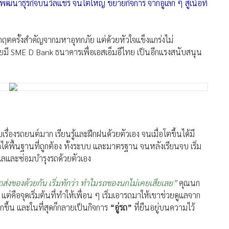
ดย: ผู้จัดการออนไลน์
820
ลุ่มผู้ใช้ “รถกระบะ” ให้การยอมรับและเชื่อมั่นในฝีมืออย่างยิ่ง
ห่งนี้ คือ “นกเพลาลอย หาดใหญ่” ก่อตั้งและเติบโตมาจากชายหัวใจ
กความชอบ แม้จะต้องเจอจุดเปลี่ยนครั้งใหญ่ในชีวิต แต่เขา “ไม่
ฒนาธุรกิจบนวีลแชร์ จนโตใหญ่ ขยายกิจการ จากอู่เล็ก ๆ สู่เนื้อที่
ิกฤตครั้งสำคัญจากมหาอุทกภัย แต่ด้วยหัวใจแข็งแกร่งไม่
ดยมี SME D Bank ธนาคารเพื่อเอสเอ็มอีไทย เป็นอีกแรงสนับสนุน