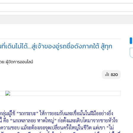
ี่ใช้
ine
้นสูง
ินไม่ได้…สู่เจ้าของอู่รถชื่อดังภาคใต้ สู้ทุก