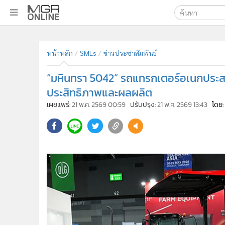
เลือกเครื่องมือท
•
หน้าหลัก
ค้นหา
•
ทันเหตุการณ์
หน้าหลัก
SMEs
ข่าวประชาสัมพันธ์
Google
•
ภาคใต้
“มหินทรา 5042” รถแทรกเตอร์อเนกประสงค์
•
ภูมิภาค
MGR Onl
ประสิทธิภาพและผลผลิต
•
Online Section
ค้นหาขั
เผยแพร่:
21 พ.ค. 2569 00:59
ปรับปรุง:
21 พ.ค. 2569 13:43
โดย:
•
บันเทิง
•
ผู้จัดการรายวัน
•
คอลัมนิสต์
•
ละคร
•
CbizReview
•
Cyber BIZ
•
ผู้จัดกวน
•
Good health & Well-being
•
Green Innovation & SD