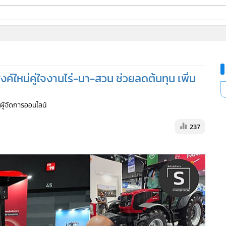
ี่ใช้
ใหม่คู่ใจงานไร่-นา-สวน ช่วยลดต้นทุน เพิ่ม
ine
้นสูง
 ผู้จัดการออนไลน์
237