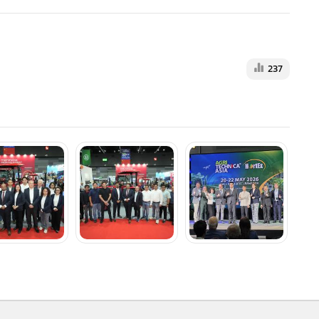
237
MGR Online Application
E