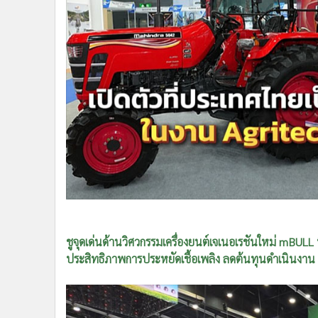
•
Management & HR
•
MGR Live
•
Infographic
•
การเมือง
•
ท่องเที่ยว
•
กีฬา
•
ต่างประเทศ
•
Special Scoop
•
เศรษฐกิจ-ธุรกิจ
•
จีน
•
ชุมชน-คุณภาพชีวิต
ชูจุดเด่นด้านวิศวกรรมเครื่องยนต์เจเนอเรชันใหม่ mBULL
•
อาชญากรรม
ประสิทธิภาพการประหยัดเชื้อเพลิง ลดต้นทุนดำเนินงาน
•
Motoring
•
เกม
•
วิทยาศาสตร์
•
SMEs
•
หุ้น