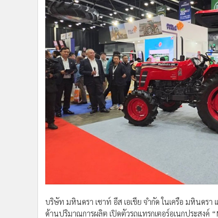
•
อินโดจีน
•
กองทุนรวม
•
Celeb Online
•
Factcheck
•
ญี่ปุ่น
•
News1
•
Gotomanager
บริษัท มหินดรา เซาท์ อีส เอเชีย จำกัด ในเครือ มหินดรา 
ด้านปริมาณการผลิต เปิดตัวรถแทรกเตอร์อเนกประสงค์
ประเทศไทยในระหว่างวันที่ 20-22 พฤษภาคม ณ ไบเทคบางน
ตลาดแรกในภูมิภาคอาเซียน ก่อนขยายการเปิดตัวสู่ประเท