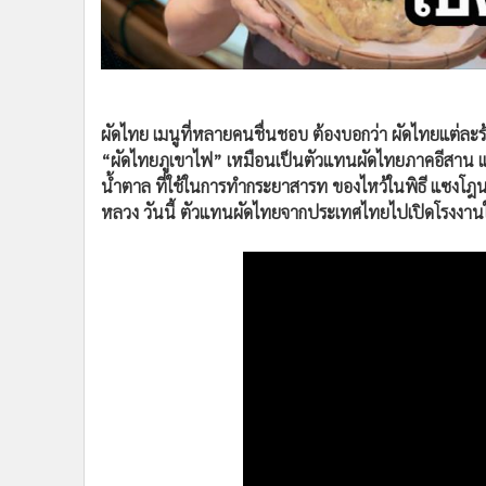
•
อินโดจีน
•
กองทุนรวม
•
Celeb Online
•
Factcheck
ผัดไทย เมนูที่หลายคนชื่นชอบ ต้องบอกว่า ผัดไทยแต่ละร้าน
•
ญี่ปุ่น
“ผัดไทยภูเขาไฟ” เหมือนเป็นตัวแทนผัดไทยภาคอีสาน แถบ บุ
•
News1
น้ำตาล ที่ใช้ในการทำกระยาสารท ของไหว้ในพิธี แซงโฎน
•
Gotomanager
หลวง วันนี้ ตัวแทนผัดไทยจากประเทศไทยไปเปิดโรงงา