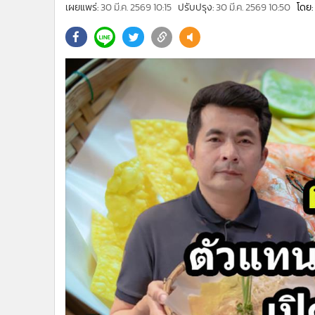
•
Management & HR
เผยแพร่:
30 มี.ค. 2569 10:15
ปรับปรุง:
30 มี.ค. 2569 10:50
โดย:
•
MGR Live
•
Infographic
•
การเมือง
•
ท่องเที่ยว
•
กีฬา
•
ต่างประเทศ
•
Special Scoop
•
เศรษฐกิจ-ธุรกิจ
•
จีน
•
ชุมชน-คุณภาพชีวิต
•
อาชญากรรม
•
Motoring
•
เกม
•
วิทยาศาสตร์
•
SMEs
•
หุ้น