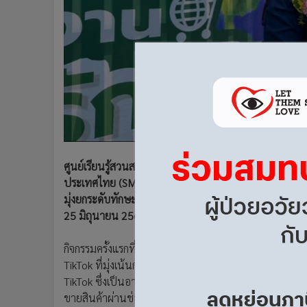
•
อินโดจีน
•
กองทุนรวม
•
Celeb Online
•
Factcheck
•
ญี่ปุ่น
•
News1
•
Gotomanager
ศูนย์เรียนรู้สวนสมุนไพรชีววิถีท่าม่วง จังหวัดกาญจนบ
ประเทศไทย (SME D Bank) สานต่อความสำเร็จกิจกรรมสัญจร “
มุ่งยกระดับทักษะและศักยภาพผู้ประกอบการรายย่อย พร้อมเป
25 มิถุนายน 2568 ณ โรงแรมรัตนชล
กิจกรรมครั้งแรกที่จัดขึ้นในจังหวัดพระนครศรีอยุธยา ได้
TikTok ที่มุ่งเน้นการให้แนวทางและเทคนิคการเป็นนายห
TikTok ซึ่งเป็นอาชีพใหม่ที่กำลังมาแรง ใช้ต้นทุนน้อย เข้
ขายสินค้าผ่านช่องทางออนไลน์มากขึ้น