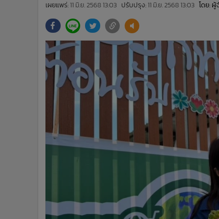
•
Management & HR
เผยแพร่:
11 มิ.ย. 2568 13:03
ปรับปรุง:
11 มิ.ย. 2568 13:03
โดย: ผู
•
MGR Live
•
Infographic
•
การเมือง
•
ท่องเที่ยว
•
กีฬา
•
ต่างประเทศ
•
Special Scoop
•
เศรษฐกิจ-ธุรกิจ
•
จีน
•
ชุมชน-คุณภาพชีวิต
•
อาชญากรรม
•
Motoring
•
เกม
•
วิทยาศาสตร์
•
SMEs
•
หุ้น