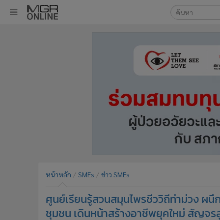
เลือกเครื่องมือท
•
หน้าหลัก
ค้นหา
•
ทันเหตุการณ์
Google
•
ภาคใต้
•
ภูมิภาค
MGR Onl
•
Online Section
ค้นหาขั
•
บันเทิง
•
ผู้จัดการรายวัน
•
คอลัมนิสต์
•
ละคร
•
CbizReview
•
Cyber BIZ
หน้าหลัก
SMEs
ข่าว SMEs
•
ผู้จัดกวน
ศูนย์เรียนรู้สวนสมุนไพรชีววิถีท่าม่วง
•
Good health & Well-being
•
Green Innovation & SD
ชุมชน เดินหน้าสร้างอาชีพยุคใหม่ สัญจรสู