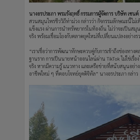
นางอรประภา พรมรังฤทธิ์ กรรมการผู้จัดการ บริษัท เซนต์ 
สวนสมุนไพรชีววิถีท่าม่วง กล่าวว่า กิจกรรมลักษณะนี้ไม่
แข็งแรง ผ่านการนำทรัพยากรในท้องถิ่น ไม่ว่าจะเป็นสมุน
จริง พร้อมเชื่อมโยงกับตลาดยุคใหม่ที่เปลี่ยนแปลงอย่างรว
“เราเชื่อว่าการพัฒนาทักษะควบคู่กับการเข้าถึงช่องทาง
ฐานราก การเป็นนายหน้าออนไลน์ผ่าน TikTok ไม่ใช่เรื่อง
จริง หากมีความรู้ แนวทาง และเครือข่ายที่สนับสนุนอย่า
อาชีพใหม่ ๆ ที่ตอบโจทย์ยุคดิจิทัล” นางอรประภา กล่าว