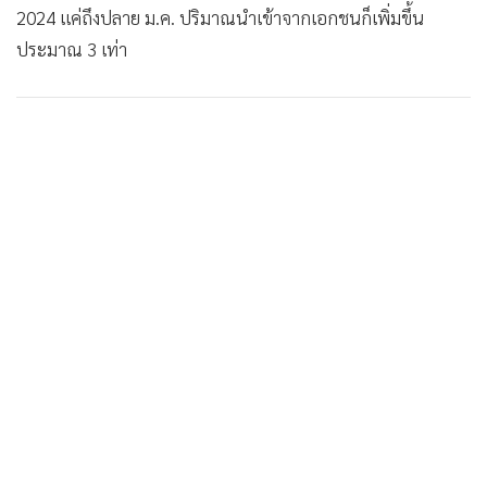
2024 แค่ถึงปลาย ม.ค. ปริมาณนำเข้าจากเอกชนก็เพิ่มขึ้น
•
เกม
ประมาณ 3 เท่า
•
วิทยาศาสตร์
•
SMEs
•
หุ้น
•
อินโดจีน
•
กองทุนรวม
•
Celeb Online
•
Factcheck
•
ญี่ปุ่น
•
News1
•
Gotomanager