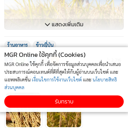
แสดงเพิ่มเติม
ร้านอาหาร
ข้าวญี่ปุ่น
MGR Online ใช้คุกกี้ (Cookies)
2,716
จุดสนใจอยู่ที่ไทย ร้านอาหารญี่ปุ่นในกรุงเทพฯ ใช้ข้าวญี่ปุ่นที่
MGR Online ใช้คุกกี้ เพื่อจัดการข้อมูลส่วนบุคคลเพื่อนำเสนอ
ปลูกในไทย
ซึ่งเป็น ジャポニカ米 (Japonica-mai) ไม่ใช่ข้าว
ประสบการณ์คอนเทนต์ที่ดีที่สุดให้กับผู้อ่านบนเว็บไซต์ และ
แกลเลอรี
หอมมะลิแบบไทยทั่วไป และคนญี่ปุ่นในไทยให้ความเห็นว่า
แอพพลิเคชั่น
เงื่อนไขการใช้งานเว็บไซต์
และ
นโยบายสิทธิ
รสชาติใกล้เคียงกับข้าวญี่ปุ่นจริง แถมราคาถูกกว่า
ส่วนบุคคล
รับทราบ
สำหรับข้าวญี่ปุ่นที่ปลูกในไทยขายในราคาประมาณ 1,000–
1,500 เยนต่อ 5 กิโลกรัมไทยสามารถปลูกและเก็บเกี่ยวข้าวได้ทั้ง
ปี ทำให้ผลิตได้มากและต้นทุนต่ำ ขณะนี้มีบริษัทญี่ปุ่นหลายราย
เริ่มเจรจากับเกษตรกรไทย หากตกลงได้จะสามารถเพิ่มกำลังผลิต