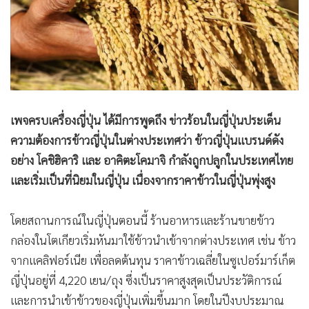
•
Good health & Well-being
•
Green Innovation & SD
•
Management & HR
•
MGR Live
•
Infographic
•
การเมือง
เพจครบเครื่องญี่ปุ่น ได้มีการพูดถึง ข่าวร้อนในญี่ปุ่นประเด็น
•
ท่องเที่ยว
ความต้องการข้าวญี่ปุ่นในต่างประเทศว่า ข้าวญี่ปุ่นแบรนด์ดัง
•
กีฬา
อย่าง โคชิฮิคาริ และ อาคิตะโคมาจิ กำลังถูกปลูกในประเทศไทย
•
ต่างประเทศ
และเริ่มเป็นที่นิยมในญี่ปุ่น เนื่องจากราคาข้าวในญี่ปุ่นพุ่งสูง
•
Special Scoop
⠀
•
เศรษฐกิจ-ธุรกิจ
โดยสถานการณ์ในญี่ปุ่นตอนนี้ ร้านอาหารและร้านขายข้าว
•
จีน
กล่องในโตเกียวเริ่มหันมาใช้ข้าวนำเข้าจากต่างประเทศ เช่น ข้าว
•
ชุมชน-คุณภาพชีวิต
จากแคลิฟอร์เนีย เพื่อลดต้นทุน ราคาข้าวเฉลี่ยในซูเปอร์มาร์เก็ต
•
อาชญากรรม
ญี่ปุ่นอยู่ที่ 4,220 เยน/ถุง ซึ่งเป็นราคาสูงสุดเป็นประวัติการณ์
•
Motoring
และการนำเข้าข้าวของญี่ปุ่นเพิ่มขึ้นมาก โดยในปีงบประมาณ