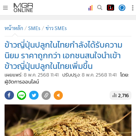
•
หน้าหลัก
หน้าหลัก
SMEs
ข่าว SMEs
•
ทันเหตุการณ์
•
ข้าวญี่ปุ่นปลูกในไทยกำลังได้รับความ
ภาคใต้
•
ภูมิภาค
นิยม ราคาถูกกว่า เอกชนสนใจนำเข้า
•
Online Section
ข้าวญี่ปุ่นปลูกในไทยเพิ่มขึ้น
•
บันเทิง
เผยแพร่:
8 พ.ค. 2568 11:41
ปรับปรุง:
8 พ.ค. 2568 11:41
โดย:
•
ผู้จัดการรายวัน
ผู้จัดการออนไลน์
•
คอลัมนิสต์
2,716
•
ละคร
•
CbizReview
•
Cyber BIZ
•
ผู้จัดกวน