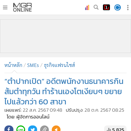
•
หน้าหลัก
•
ทันเหตุการณ์
•
ภาคใต้
•
ภูมิภาค
•
Online Section
หน้าหลัก
SMEs
ธุรกิจแฟรนไชส์
•
บันเทิง
•
ผู้จัดการรายวัน
“ตำปากเปิด” อดีตพนักงานธนาคารกิน
•
คอลัมนิสต์
ส้มตำทุกวัน ทำร้านเองโตเงียบๆ ขยาย
•
ละคร
ไปแล้วกว่า 60 สาขา
•
CbizReview
เผยแพร่:
22 ส.ค. 2567 09:48
ปรับปรุง:
28 ต.ค. 2567 08:25
•
Cyber BIZ
โดย: ผู้จัดการออนไลน์
•
ผู้จัดกวน
5,825