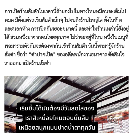
การเปิดร้านส้มตำในเวลานี้ถ้ามองไปในทางไหนหมือนจะเต็มไป
หมด มีตั้งแต่รถเข็นส้มตำเล็กๆ ไปจนถึงร้านใหญ่โต ทั้งในห้าง
และนอกห้าง การเปิดกันเยอะขนาดนี้ และทำไมร้านเหล่านี้ยังอยู่
ได้ ส่วนหนึ่งมาจากคนไทยทุกภาค ไม่ว่าจะอยู่ที่ไหน หนึ่งในเมนูที่
พอมารวมตัวกันจะต้องพากันเข้าร้านส้มตำ วันนี้พามารู้จักร้าน
ส้มตำ ชื่อว่า “ตำปากเปิด” ของอดีตพนักงานธนาคาร ตัดสินใจ
ลาออกมาเปิดร้านส้มตำ