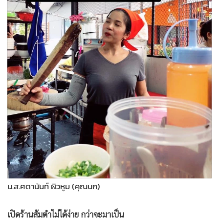
น.ส.ศดานันท์ ผิวหูม (คุณนก)
เปิดร้านส้มตำไม่ได้ง่าย กว่าจะมาเป็น