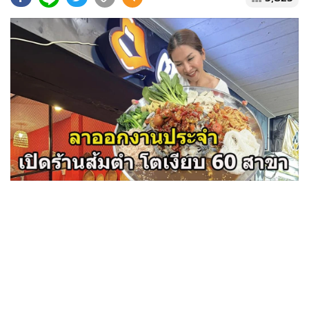
•
Good health & Well-being
•
Green Innovation & SD
•
Management & HR
•
MGR Live
•
Infographic
•
การเมือง
•
ท่องเที่ยว
•
กีฬา
•
ต่างประเทศ
•
Special Scoop
•
เศรษฐกิจ-ธุรกิจ
•
จีน
•
ชุมชน-คุณภาพชีวิต
•
อาชญากรรม
•
Motoring