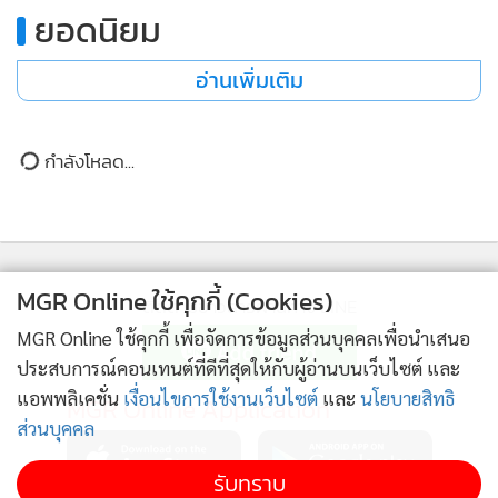
เหมือนเดิม ไม่คุ้มกับค่าเหนื่อย คือ มีลูกค้าแต่กำไรน้อย ปิดไปอีก
ยอดนิยม
จนในที่สุด คุณนก บอกว่า ครั้งนี้
รู้สึกเริ่มอิ่มตัวกับการทำงาน
ธนาคาร เริ่มอยากจะออกมาสร้างอาชีพ
สร้างธุรกิจของตัวเอง ก็
อ่านเพิ่มเติม
เลยตัดสินใจลองกลับมาเปิดร้านส้มตำอีกครั้ง จากเดิมเปิดให้
ครอบครัวทำกันเอง แต่ครั้งนี้ ขอเปิดเป็นร้านของตัวเอง แรกๆ
กำลังโหลด...
ทำควบคู่ไปกับงานประจำ ซึ่งนำประสบการณ์ความผิดพลาดของ
การเปิดร้านทั้ง 2 ครั้ง มาเป็นบทเรียน และไปเรียนหลักสูตรการ
เปิดร้านอาหาร และเรียนการทำอาหารเพิ่มเติม
MGR Online ใช้คุกกี้ (Cookies)
ติดตามข่าวสารผ่านทาง LINE
MGR Online ใช้คุกกี้ เพื่อจัดการข้อมูลส่วนบุคคลเพื่อนำเสนอ
ประสบการณ์คอนเทนต์ที่ดีที่สุดให้กับผู้อ่านบนเว็บไซต์ และ
แอพพลิเคชั่น
เงื่อนไขการใช้งานเว็บไซต์
และ
นโยบายสิทธิ
MGR Online Application
ส่วนบุคคล
รับทราบ