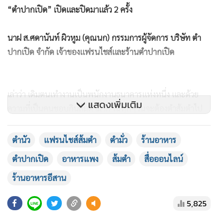
“ตำปากเปิด” เปิดและปิดมาแล้ว 2 ครั้ง
นาฝ ส.ศดานันท์ ผิวหูม (คุณนก) กรรมการผู้จัดการ บริษัท ตำ
ปากเปิด จำกัด เจ้าของแฟรนไชส์และร้านตำปากเปิด
เล่าว่า เดิมตนเทำงานเป็นพนักงานธนาคารแห่งหนึ่ง และด้วย
แสดงเพิ่มเติม
ความที่เป็นคนชอบกินส้มตำมาก ในทุกๆวันจะต้องตำส้มตำไป
กินที่ทำงาน และวันหนึ่งอยากสร้างอาชีพให้ครอบครัว เลยเปิด
ร้านส้มตำขึ้นมา ตอนแรกคิดว่าน่าจะง่ายๆ แต่พอเปิดจริงไม่ได้
ตำนัว
แฟรนไชส์ส้มตำ
ตำมั่ว
ร้านอาหาร
ง่ายอย่างที่คิด ตอนนั้นไม่ได้ลงมือทำด้วยตัวเอง ให้คนใน
ตำปากเปิด
อาหารแพง
ส้มตำ
สื่อออนไลน์
ครอบครัวดูแลกันเอง ซึ่งไม่ประสบความสำเร็จ เพราะร้านส้มตำ
ร้านอาหารอีสาน
เยอะ การแข่งขันสูง และขายอาหารต้องมีการบริหารจัดการร้าน
จัดการวัตถุดิบ ซึ่งครั้งแรกมีลูกค้าอยู่นะ แต่ไม่ได้ผลตอบแทน
5,825
อย่างที่ตั้งใจ ก็เลิกไป และมาเปิดอีกครั้งที่ 2 ลองทำใหม่ ครั้งนี้ก็