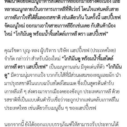
พัฒนาต่อยอดเมนูอาหารสไตล์เกาหลีออกมาอย่างต่อเนื่อง และ
หลายเมนูกลายเป็นอาหารเกาหลีที่ฟีเว่อร์ โดนใจแฟนคลับสาย
เกาหลีเกาใจที่ได้ลิ้มลองรสชาติ เช่นเดียวกัน ในครั้งนี้ แฮปปี้เชฟ
จัดเมนูใหม่ ออกมาเอาใจสายเกาหลีอีกเช่นเคย กับสินค้าน้อง
ใหม่ “โกกิมันดู พร้อมน้ำจิ้มสไตล์เกาหลี ตรา แฮปปี้เชฟ”
คุณรัชดา บุญ-หลง ผู้บริหาร บริษัท แฮปปี้เชฟ (ประเทศไทย)
จำกัด กล่าวว่า สำหรับน้องใหม่
“โกกิมันดู พร้อมน้ำจิ้มสไตล์
เกาหลี ตรา แฮปปี้เชฟ”
เป็นเมนูทานเล่น มีจุดเด่นที่ตัว
“โกกิมัน
ดู”
มีความนุ่มจากแป้ง บวกกับไส้ที่มีส่วนผสมของหมูและผัก นำ
มาปรุงรสชาติในแบบฉบับสไตล์โฮมเมด ซึ่งเป็นสูตรต้นตำรับ
เกาหลีแท้ ๆ ส่งตรงมาจากเมืองคยองซังบุก ประเทศเกาหลี ด้วย
รสชาติที่เป็นแบบต้นตำรับเชื่อว่าจะถูกปากแฟนคลับเกาหลีใน
ประเทศไทย เช่นเดียวกับเมนูอื่น ๆ ของแฮปปี้เชฟ
นอกจากนี้ ยังได้ออกแบบบรรจุภัณฑ์ให้สามารถรับประทานได้