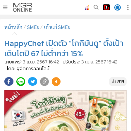
•
หน้าหลัก
หน้าหลัก
SMEs
เถ้าแก่ SMEs
•
ทันเหตุการณ์
•
HappyChef เปิดตัว “โกกิมันดู” ตั้งเป้า
ภาคใต้
•
ภูมิภาค
เติบโตปี 67 ไม่ต่ำกว่า 15%
•
Online Section
เผยแพร่:
3 เม.ย. 2567 16:42
ปรับปรุง:
3 เม.ย. 2567 16:42
•
บันเทิง
โดย: ผู้จัดการออนไลน์
•
ผู้จัดการรายวัน
813
•
คอลัมนิสต์
•
ละคร
•
CbizReview
•
Cyber BIZ
•
ผู้จัดกวน