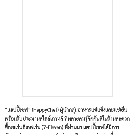
•
เกม
•
วิทยาศาสตร์
•
SMEs
•
หุ้น
•
อินโดจีน
•
กองทุนรวม
•
Celeb Online
•
Factcheck
•
ญี่ปุ่น
•
News1
•
Gotomanager
“แฮปปี้เชฟ” (HappyChef) ผู้นำกลุ่มอาหารแช่แข็งและแช่เย็น
พร้อมรับประทานสไตล์เกาหลี ที่หลายคนรู้จักกันดีในร้านสะดวก
ซื้อเซเว่นอีเลฟเว่น (7-Eleven) ที่ผ่านมา แฮปปี้เชฟได้มีการ