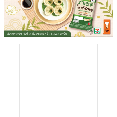
•
Good health & Well-being
•
Green Innovation & SD
•
Management & HR
•
MGR Live
•
Infographic
•
การเมือง
•
ท่องเที่ยว
•
กีฬา
•
ต่างประเทศ
•
Special Scoop
•
เศรษฐกิจ-ธุรกิจ
•
จีน
•
ชุมชน-คุณภาพชีวิต
•
อาชญากรรม
•
Motoring