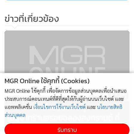
โดยในช่วงเปิดตัวสินค้าใหม่ ทาง “แฮปปี้เชฟ” ได้มีการจัดโปรโม
ข่าวที่เกี่ยวข้อง
ชั่นเอาใจลูกค้า เพียงใช้คะแนน 1 True Point และ 5 Dtac
Coins แลกรับส่วนลด 6 บาท เมื่อซื้อโกกิมันดูพร้อมน้ำจิ้มสไตล์
เกาหลี ตรา แฮปปี้เชฟ ในราคา เพียง 39 บาท จากปกติ 45 บาท
ภายในวันที่ 24 มี.ค. - 23 เม.ย. 2567 นี้
MGR Online ใช้คุกกี้ (Cookies)
MGR Online ใช้คุกกี้ เพื่อจัดการข้อมูลส่วนบุคคลเพื่อนำเสนอ
1,677
ประสบการณ์คอนเทนต์ที่ดีที่สุดให้กับผู้อ่านบนเว็บไซต์ และ
เพลิดเพลินอิ่มอร่อยกับบุฟเฟต์และ
แอพพลิเคชั่น
เงื่อนไขการใช้งานเว็บไซต์
และ
นโยบายสิทธิ
เมนูจากร้านอร่อยฉลองสงกรานต์ ที่
ส่วนบุคคล
"ห้องอาหารโกจิ คิทเช่น + บาร์"
รับทราบ