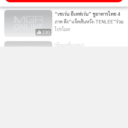
“เซเว่น อีเลฟเว่น” ชูอาหารไทย 4
ภาค ดึง“แจ็คสันหวัง-TENLEE”ร่วม
โปรโมท
230
[ข้อมูลที่ถูกลบ]
แสดงเพิ่มเติม
[ข้อมูลที่ถูกลบ]
ข่าวในหมวดล่าสุด
(ชมคลิป) กว่าจะเป็น “บ้านคุณแม่” เบเกอรี่ แจ้งเกิดมา
1
จากลูกชุบก่อนจะปังสุด ๆ “ชิฟฟ่อนไส้แตก” มะพร้าว
ลาวาที่มีอีเว้นต์รุมทั้งปีไม่พัก!
คุณรัชดา บุญ-หลง ผู้บริหารแฮปปี้เชฟ กล่าวถึงแผนการขยาย
2
ธุรกิจของบริษัทในปี 2567 ว่าทางบริษัทฯ มีแผนการขยายธุรกิจ