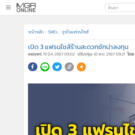
เลือกเครื่องมือท
•
หน้าหลัก
ค้นหา
•
ทันเหตุการณ์
หน้าหลัก
SMEs
ธุรกิจแฟรนไชส์
Google
•
ภาคใต้
เปิด 3 แฟรนไชส์ร้านสะดวกซักน่าลงทุน
•
ภูมิภาค
MGR Onl
เผยแพร่:
19 มี.ค. 2567 09:02
ปรับปรุง:
10 พ.ย. 2567 09:21
โดย:
•
Online Section
ค้นหาขั
•
บันเทิง
•
ผู้จัดการรายวัน
•
คอลัมนิสต์
•
ละคร
•
CbizReview
•
Cyber BIZ
•
ผู้จัดกวน
•
Good health & Well-being
•
Green Innovation & SD