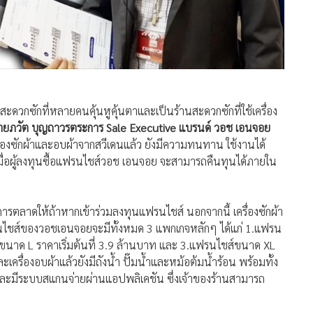
ะดวกซักที่หลายคนคุ้นหูคุ้นตาและเป็นร้านสะดวกซักที่ใช้เครื่อง
ยภวัต บุญถาวรตระการ Sale Executive แบรนด์ วอช เอนจอย
ื่องซักผ้าและอบผ้าจากสวีเดนแล้ว ยังมีความทนทาน ใช้งานได้
 เมื่อผู้ลงทุนซื้อแฟรนไชส์วอช เอนจอย จะสามารถคืนทุนได้ภายใน
ารตลาดให้ถ้าหากเข้าร่วมลงทุนแฟรนไชส์ นอกจากนี้ เครื่องซักผ้า
นไชส์ของวอชเอนจอยจะมีทั้งหมด 3 แพกเกจหลักๆ ได้แก่ 1.แฟรน
์ขนาด L ราคาเริ่มต้นที่ 3.9 ล้านบาท และ 3.แฟรนไชส์ขนาด XL
ละเครื่องอบผ้าแล้วยังมีถังน้ำ ปั๊มน้ำและหม้อต้มน้ำร้อน พร้อมทั้ง
ียญและมีระบบสแกนจ่ายผ่านแอปพลิเคชัน ซึ่งเจ้าของร้านสามารถ
สมควรอยู่ในชุมชนที่มีผู้คนหนาแน่น คอนโดมิเนียมและ