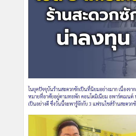
•
Management & HR
•
MGR Live
•
Infographic
•
การเมือง
•
ท่องเที่ยว
•
กีฬา
•
ต่างประเทศ
•
Special Scoop
•
เศรษฐกิจ-ธุรกิจ
•
จีน
ในยุคปัจจุบันร้านสะดวกซักเป็นที่นิยมอย่างมาก เนื่องจา
•
ชุมชน-คุณภาพชีวิต
หมายที่อาศัยอยู่ตามหอพัก คอนโดมิเนียม อพาร์ตเมนต์
•
อาชญากรรม
เป็นอย่างดี ซึ่งวันนี้จะพารู้จักกับ 3 แฟรนไชส์ร้านสะดวกซ
•
Motoring
•
เกม
•
วิทยาศาสตร์
•
SMEs
•
หุ้น