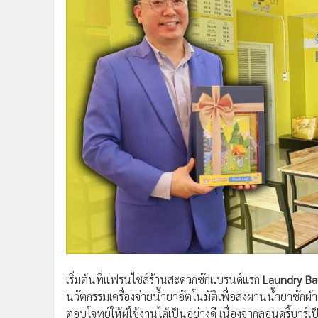
•
อินโดจีน
•
กองทุนรวม
•
Celeb Online
•
Factcheck
•
ญี่ปุ่น
•
News1
•
Gotomanager
เริ่มต้นที่แฟรนไชส์ร้านสะดวกซักแบรนด์แรก
Laundry Ba
นวัตกรรมเครื่องจ่ายน้ำยาอัตโนมัติเพื่อส่งผ่านน้ำยาซักผ้
ตอบโจทย์ให้ผู้ใช้งานได้เป็นอย่างดี เนื่องจากลอนดรี้บาร์เป
บริการไม่ต้องนำเอาผงซักฟอกของตัวเองมาเติมลงเครื่องนั