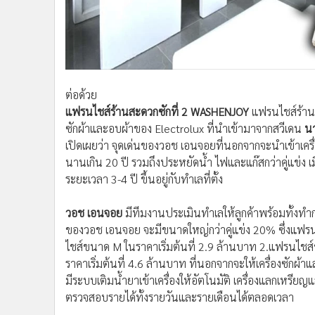
ต่อด้วย
แฟรนไชส์ร้านสะดวกซักที่ 2 WASHENJOY
แฟรนไชส์ร้านส
ซักผ้าและอบผ้าของ Electrolux ที่นำเข้ามาจากสวีเดน
นา
เปิดเผยว่า จุดเด่นของวอช เอนจอยที่นอกจากจะนำเข้าเคร
นานเกิน 20 ปี รวมถึงประหยัดน้ำ ไฟและแก๊สกว่าคู่แข่ง
ระยะเวลา 3-4 ปี ขึ้นอยู่กับทำเลที่ตั้ง
วอช เอนจอย
มีทีมงานประเมินทำเลให้ลูกค้าพร้อมทั้งทำก
ของวอช เอนจอย จะมีขนาดใหญ่กว่าคู่แข่ง 20% ซึ่งแฟร
ไชส์ขนาด M ในราคาเริ่มต้นที่ 2.9 ล้านบาท 2.แฟรนไชส
ราคาเริ่มต้นที่ 4.6 ล้านบาท ที่นอกจากจะให้เครื่องซักผ้าแ
มีระบบเติมน้ำยาเข้าเครื่องให้อัตโนมัติ เครื่องแลกเหร
ตรวจสอบรายได้ทั้งรายวันและรายเดือนได้ตลอดเวลา
ในส่วนของทำเลที่ตั้งทางแบรนด์แนะนำว่าทำเลที่เหมาะ