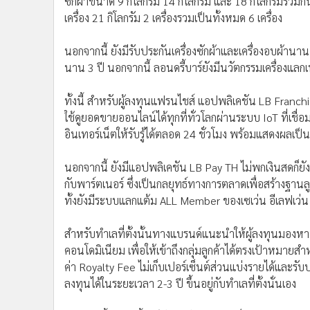
เครื่อง 21 กิโลกรัม 2 เครื่องรวมเป็นทั้งหมด 6 เครื่อง
นอกจากนี้ ยังมีรับประกันเครื่องซักผ้าและเครื่องอบผ้านา
นาน 3 ปี นอกจากนี้ ลอนดรี้บาร์ยังมีนวัตกรรมเครื่องแล
ทั้งนี้ สำหรับผู้ลงทุนแฟรนไชส์ แอปพลิเคชัน LB Franchi
ใช้ดูยอดขายออนไลน์ได้ทุกที่ทั่วโลกผ่านระบบ IoT ที่เชื่อม
อินเทอร์เน็ตให้รับรู้ได้ตลอด 24 ชั่วโมง พร้อมแสดงผลเป็นส
นอกจากนี้ ยังมีแอปพลิเคชัน LB Pay TH ไม่พกเงินสดก็
กับพาร์ตเนอร์ ซึ่งเป็นกลยุทธ์ทางการตลาดเพื่อสร้างฐานลูก
ทั้งยังมีระบบแลกแต้ม ALL Member ของเซเว่น อีเลฟเว่น 1
สำหรับทำเลที่ตั้งนั้นทางแบรนด์แนะนำให้ผู้ลงทุนมองหาท
คอนโดมิเนียม เพื่อให้เข้าถึงกลุ่มลูกค้าได้ตรงเป้าหมายสำ
ค่า Royalty Fee ไม่เก็บเปอร์เซ็นต์ส่วนแบ่งรายได้และรับ
ลงทุนได้ในระยะเวลา 2-3 ปี ขึ้นอยู่กับทำเลที่ตั้งนั่นเอง
นอกจากนี้ ลอนดรี้บาร์ยังยืนยันความสำเร็จด้วยการคว้